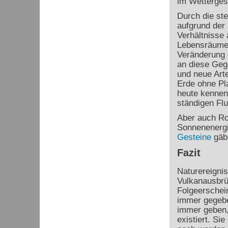
im Wetterges
Durch die st
aufgrund der 
Verhältnisse 
Lebensräume f
Veränderung 
an diese Gege
und neue Arten
Erde ohne Pla
heute kennen
ständigen Fl
Aber auch Ro
Sonnenenergi
Gesteine
gäbe
Fazit
Naturereigni
Vulkanausbrü
Folgeerschei
immer gegebe
immer geben,
existiert. Si