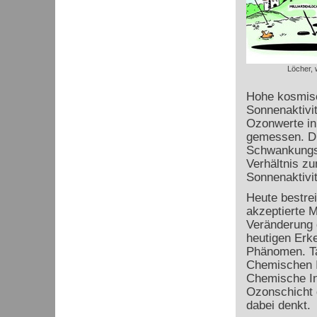
Löcher, 
Hohe kosmisch
Sonnenaktivit
Ozonwerte in
gemessen. Di
Schwankungsb
Verhältnis z
Sonnenaktivit
Heute bestre
akzeptierte 
Veränderung 
heutigen Erke
Phänomen. Ta
Chemischen I
Chemische In
Ozonschicht 
dabei denkt.