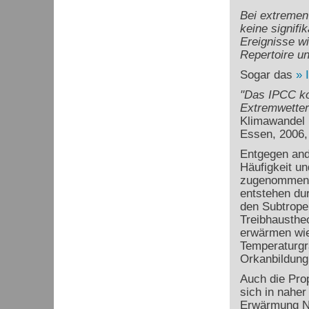
Bei extremen
keine signif
Ereignisse w
Repertoire u
Sogar das
"Das IPCC ko
Extremwetter
Klimawandel 
Essen, 2006,
Entgegen ande
Häufigkeit un
zugenommen. 
entstehen du
den Subtrope
Treibhaustheo
erwärmen wie
Temperaturgr
Orkanbildung
Auch die Pro
sich in naher
Erwärmung Ni