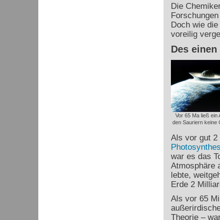
Die Chemiker 
Forschungen
Doch wie die
voreilig verg
Des einen
Vor 65 Ma ließ ein 
den Sauriern keine 
Als vor gut 2
Photosynthe
war es das To
Atmosphäre 
lebte, weitge
Erde 2 Millia
Als vor 65 Mi
außerirdisch
Theorie – war