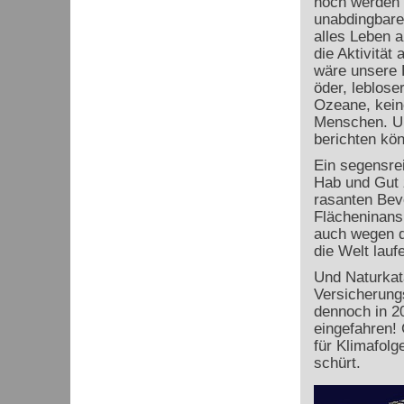
noch werden s
unabdingbare
alles Leben 
die Aktivität
wäre unsere E
öder, leblose
Ozeane, kein
Menschen. Un
berichten kön
Ein segensre
Hab und Gut z
rasanten Bev
Flächeninans
auch wegen d
die Welt lau
Und Naturkat
Versicherung
dennoch in 2
eingefahren! 
für Klimafolg
schürt.