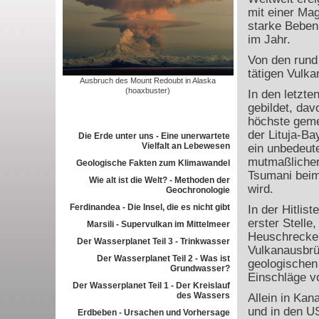
mit einer Ma
starke Beben 
im Jahr.
Von den rund
tätigen Vulka
Ausbruch des Mount Redoubt in Alaska
(hoaxbuster)
In den letzt
gebildet, dav
höchste geme
der Lituja-Ba
Die Erde unter uns - Eine unerwartete
Vielfalt an Lebewesen
ein unbedeut
mutmaßlichen
Geologische Fakten zum Klimawandel
Tsumani beim
Wie alt ist die Welt? - Methoden der
wird.
Geochronologie
Ferdinandea - Die Insel, die es nicht gibt
In der Hitlis
erster Stell
Marsili - Supervulkan im Mittelmeer
Heuschrecke
Der Wasserplanet Teil 3 - Trinkwasser
Vulkanausbrüc
Der Wasserplanet Teil 2 - Was ist
geologischen
Grundwasser?
Einschläge v
Der Wasserplanet Teil 1 - Der Kreislauf
des Wassers
Allein in Kan
und in den U
Erdbeben - Ursachen und Vorhersage