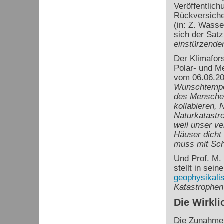
Veröffentlic
Rückversiche
(in: Z. Wasse
sich der Sat
einstürzende
Der Klimafors
Polar- und M
vom 06.06.2
Wunschtemper
des Menschen
kollabieren,
Naturkatastr
weil unser v
Häuser dicht
muss mit Sch
Und Prof. M. 
stellt in sein
geophysikali
Katastrophen
Die Wirkli
Die Zunahme