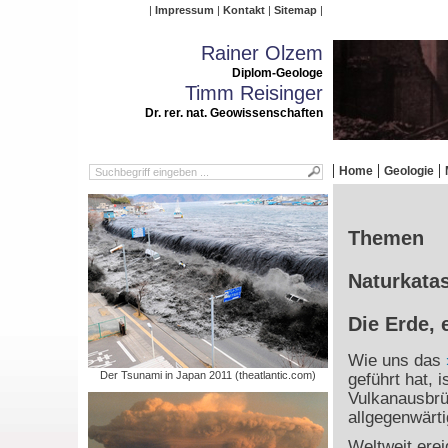
Impressum
Kontakt
Sitemap
Rainer Olzem
Diplom-Geologe
Timm Reisinger
Dr. rer. nat. Geowissenschaften
Home
Geologie
Themen
Naturkatas
Die Erde, 
Wie uns das
Der Tsunami in Japan 2011 (theatlantic.com)
geführt hat, 
Vulkanausbrü
allgegenwärti
Weltweit ere