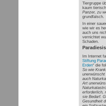
Tiergruppe üb
kaum tierisc
Panzer, zu w
grundfalsch.
In einer saue
wie wir es h
auch uns nic
vernichtet w
Schaden.
Paradiesi
Im Internet fa
Stiftung Para
Erden
“ die f
So wie Krankh
unerwünscht 
auch Naturkat
Art unerwüns
Naturkatastr
erforderlich,
sie Bedarf. G
Gesundheit 
ein Sollzustan