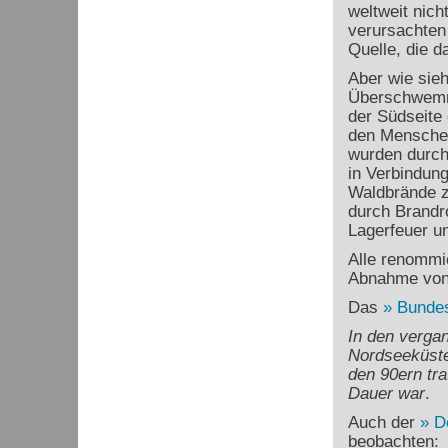
weltweit nic
verursachten 
Quelle, die d
Aber wie sie
Überschwemm
der Südseite
den Menschen
wurden durch
in Verbindung
Waldbrände z
durch Brandr
Lagerfeuer u
Alle renommi
Abnahme von
Das
Bundes
In den verga
Nordseeküste
den 90ern tra
Dauer war
.
Auch der
D
beobachten: