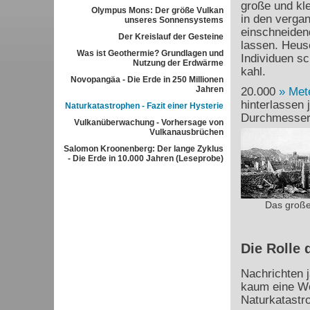
große und kl
Olympus Mons: Der größe Vulkan
in den verga
unseres Sonnensystems
einschneiden
Der Kreislauf der Gesteine
lassen. Heus
Was ist Geothermie? Grundlagen und
Individuen sc
Nutzung der Erdwärme
kahl.
Novopangäa - Die Erde in 250 Millionen
Jahren
20.000
Met
hinterlassen
Naturkatastrophen - Fazit einer Hysterie
Durchmesser t
Vulkanüberwachung - Vorhersage von
Vulkanausbrüchen
Salomon Kroonenberg: Der lange Zyklus
- Die Erde in 10.000 Jahren (Leseprobe)
Das große
Die Rolle 
Nachrichten j
kaum eine W
Naturkatastr