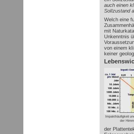
auch einen k
Sollzustand a
Welch eine f
Zusammenhäng
mit Naturkata
Unkenntnis ü
Voraussetzung
von einem kl
keiner geolo
Lebenswic
Impakthäufigkeit un
der Himm
der Plattent