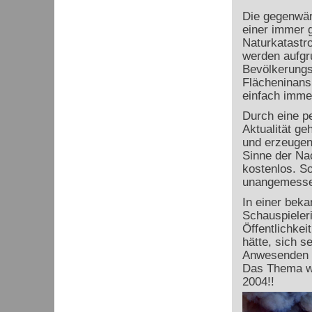
Die gegenwärt
einer immer 
Naturkatastro
werden aufgr
Bevölkerungs
Flächeninans
einfach imme
Durch eine p
Aktualität ge
und erzeugen
Sinne der Nac
kostenlos. So
unangemessen
In einer beka
Schauspieleri
Öffentlichkei
hätte, sich s
Anwesenden w
Das Thema w
2004!!