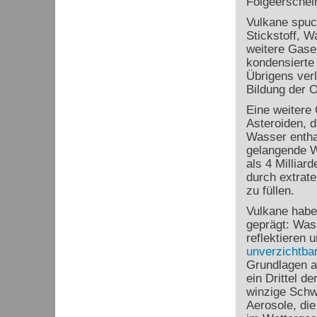
Folgeerschei
Vulkane spuc
Stickstoff, W
weitere Gase
kondensierte
Übrigens ver
Bildung der 
Eine weitere
Asteroiden, d
Wasser enthal
gelangende W
als 4 Milliar
durch extrate
zu füllen.
Vulkane habe
geprägt: Was
reflektieren
unverzichtba
Grundlagen a
ein Drittel d
winzige Schw
Aerosole, di