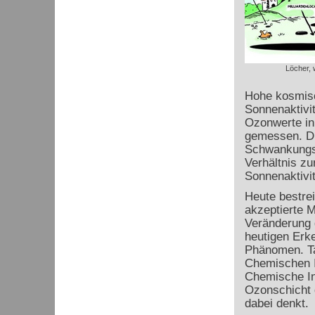
Löcher, 
Hohe kosmisch
Sonnenaktivit
Ozonwerte in
gemessen. Di
Schwankungsb
Verhältnis z
Sonnenaktivit
Heute bestre
akzeptierte 
Veränderung 
heutigen Erke
Phänomen. Ta
Chemischen I
Chemische In
Ozonschicht 
dabei denkt.