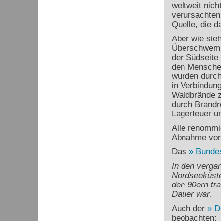
weltweit nic
verursachten 
Quelle, die d
Aber wie sie
Überschwemm
der Südseite
den Menschen
wurden durch
in Verbindung
Waldbrände z
durch Brandr
Lagerfeuer u
Alle renommi
Abnahme von
Das
Bundes
In den verga
Nordseeküste
den 90ern tra
Dauer war
.
Auch der
D
beobachten: