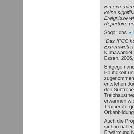
Bei extremen
keine signif
Ereignisse w
Repertoire u
Sogar das
"Das IPCC ko
Extremwetter
Klimawandel 
Essen, 2006,
Entgegen ande
Häufigkeit un
zugenommen. 
entstehen du
den Subtrope
Treibhaustheo
erwärmen wie
Temperaturgr
Orkanbildung
Auch die Pro
sich in naher
Erwärmung Ni