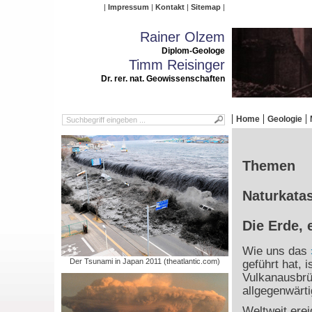
Impressum
Kontakt
Sitemap
Rainer Olzem
Diplom-Geologe
Timm Reisinger
Dr. rer. nat. Geowissenschaften
Home
Geologie
Themen
Naturkatas
Die Erde, 
Wie uns das
Der Tsunami in Japan 2011 (theatlantic.com)
geführt hat, 
Vulkanausbrü
allgegenwärti
Weltweit ere