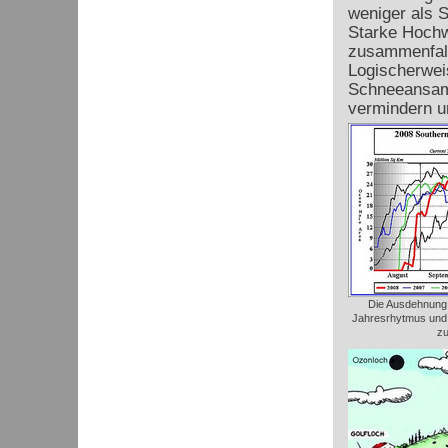
weniger als S
Starke Hochw
zusammenfall
Logischerweis
Schneeansamm
vermindern u
Die Ausdehnung
Jahresrhytmus und z
zu