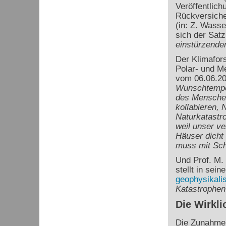
Veröffentlic
Rückversiche
(in: Z. Wasse
sich der Sat
einstürzende
Der Klimafors
Polar- und M
vom 06.06.2
Wunschtemper
des Menschen
kollabieren,
Naturkatastr
weil unser v
Häuser dicht
muss mit Sch
Und Prof. M. 
stellt in sein
geophysikali
Katastrophen
Die Wirkli
Die Zunahme