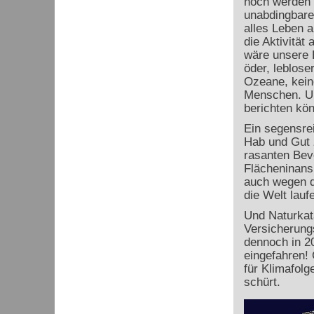
noch werden s
unabdingbare
alles Leben 
die Aktivität
wäre unsere E
öder, leblose
Ozeane, kein
Menschen. Un
berichten kön
Ein segensre
Hab und Gut z
rasanten Bev
Flächeninans
auch wegen d
die Welt lau
Und Naturkat
Versicherung
dennoch in 2
eingefahren! 
für Klimafolg
schürt.