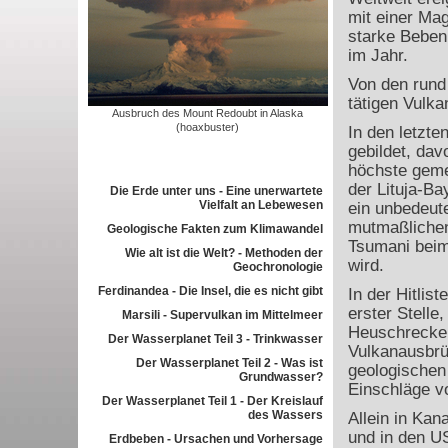
mit einer Ma
starke Beben 
im Jahr.
Von den rund
tätigen Vulka
Ausbruch des Mount Redoubt in Alaska
(hoaxbuster)
In den letzt
gebildet, dav
höchste geme
der Lituja-Ba
Die Erde unter uns - Eine unerwartete
Vielfalt an Lebewesen
ein unbedeut
mutmaßlichen
Geologische Fakten zum Klimawandel
Tsumani beim
Wie alt ist die Welt? - Methoden der
wird.
Geochronologie
Ferdinandea - Die Insel, die es nicht gibt
In der Hitlis
erster Stell
Marsili - Supervulkan im Mittelmeer
Heuschrecke
Der Wasserplanet Teil 3 - Trinkwasser
Vulkanausbrüc
Der Wasserplanet Teil 2 - Was ist
geologischen
Grundwasser?
Einschläge v
Der Wasserplanet Teil 1 - Der Kreislauf
des Wassers
Allein in Kan
und in den U
Erdbeben - Ursachen und Vorhersage