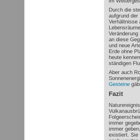
im Wetterges
Durch die st
aufgrund der 
Verhältnisse 
Lebensräume f
Veränderung 
an diese Gege
und neue Arten
Erde ohne Pla
heute kennen
ständigen Fl
Aber auch Ro
Sonnenenergi
Gesteine
gäbe
Fazit
Naturereigni
Vulkanausbrü
Folgeerschei
immer gegebe
immer geben,
existiert. Si