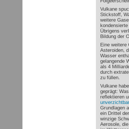
Folgeerschei
Vulkane spuc
Stickstoff, W
weitere Gase
kondensierte
Übrigens ver
Bildung der 
Eine weitere
Asteroiden, d
Wasser enthal
gelangende W
als 4 Milliar
durch extrate
zu füllen.
Vulkane habe
geprägt: Was
reflektieren
unverzichtba
Grundlagen a
ein Drittel d
winzige Schw
Aerosole, di