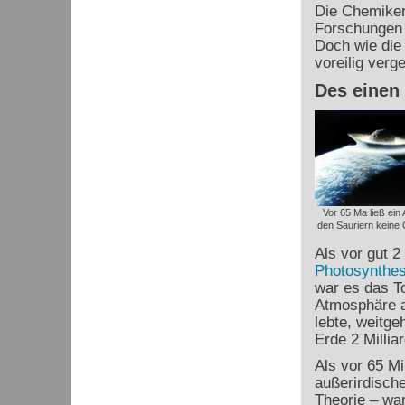
Die Chemiker 
Forschungen
Doch wie die
voreilig verg
Des einen
Vor 65 Ma ließ ein 
den Sauriern keine 
Als vor gut 2
Photosynthe
war es das To
Atmosphäre 
lebte, weitge
Erde 2 Millia
Als vor 65 Mi
außerirdisch
Theorie – war