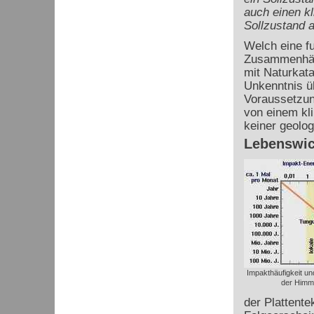
auch einen k
Sollzustand a
Welch eine f
Zusammenhäng
mit Naturkata
Unkenntnis ü
Voraussetzung
von einem kl
keiner geolo
Lebenswic
Impakthäufigkeit un
der Himm
der Plattent