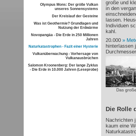
große und kl
Olympus Mons: Der größe Vulkan
in den verga
unseres Sonnensystems
einschneiden
Der Kreislauf der Gesteine
lassen. Heus
Was ist Geothermie? Grundlagen und
Individuen sc
Nutzung der Erdwärme
kahl.
Novopangäa - Die Erde in 250 Millionen
Jahren
20.000
Met
hinterlassen
Naturkatastrophen - Fazit einer Hysterie
Durchmesser t
Vulkanüberwachung - Vorhersage von
Vulkanausbrüchen
Salomon Kroonenberg: Der lange Zyklus
- Die Erde in 10.000 Jahren (Leseprobe)
Das große
Die Rolle 
Nachrichten j
kaum eine W
Naturkatastr