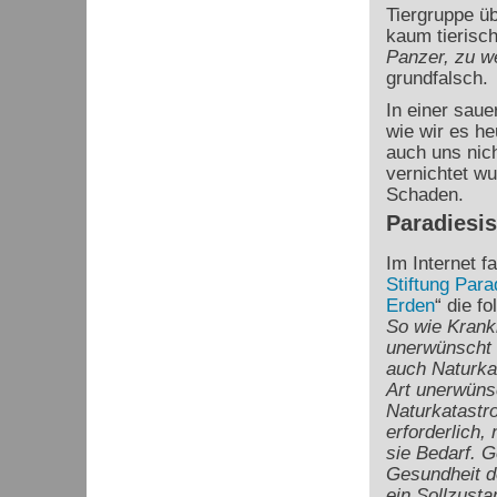
Tiergruppe üb
kaum tierisc
Panzer, zu w
grundfalsch.
In einer saue
wie wir es h
auch uns nic
vernichtet w
Schaden.
Paradiesi
Im Internet fa
Stiftung Para
Erden
“ die f
So wie Krankh
unerwünscht 
auch Naturkat
Art unerwüns
Naturkatastr
erforderlich,
sie Bedarf. G
Gesundheit 
ein Sollzustan