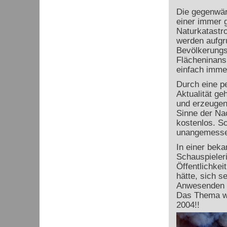
Die gegenwärt
einer immer 
Naturkatastro
werden aufgr
Bevölkerungs
Flächeninans
einfach imme
Durch eine p
Aktualität ge
und erzeugen
Sinne der Nac
kostenlos. So
unangemessen
In einer beka
Schauspieleri
Öffentlichkei
hätte, sich s
Anwesenden w
Das Thema w
2004!!