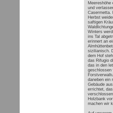
Meereshöhe ei
und verlasse
Casermetta.
Herbst weide
saftigen Kräu
Waldlichtung
Winters werd
ins Tal abge
erinnert an e
Almhüttenbetr
sizilianisch.
dem Hof steht
das Rifugio 
das in den le
geschlossen 
Forstverwalt
daneben ein 
Gebäude aus 
errichtet, das
verschlossen 
Holzbank vor 
machen wir ku