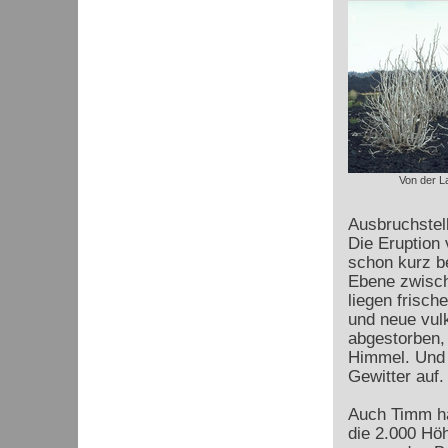
Von der L
Ausbruchstel
Die Eruption
schon kurz b
Ebene zwisch
liegen frisc
und neue vul
abgestorben,
Himmel. Und 
Gewitter auf
Auch Timm hat
die 2.000 Hö