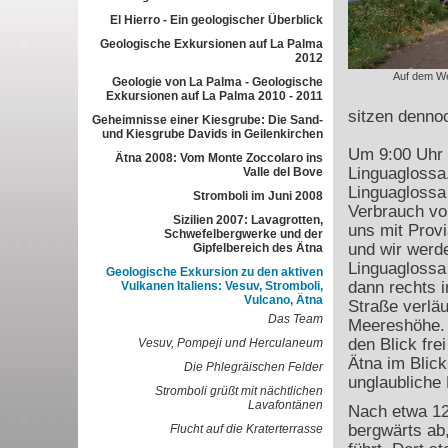
El Hierro - Ein geologischer Überblick
Geologische Exkursionen auf La Palma
2012
Auf dem W
Geologie von La Palma - Geologische
Exkursionen auf La Palma 2010 - 2011
sitzen denno
Geheimnisse einer Kiesgrube: Die Sand-
und Kiesgrube Davids in Geilenkirchen
Um 9:00 Uhr 
Ätna 2008: Vom Monte Zoccolaro ins
Linguaglossa.
Valle del Bove
Linguaglossa
Stromboli im Juni 2008
Verbrauch von
Sizilien 2007: Lavagrotten,
uns mit Provi
Schwefelbergwerke und der
und wir werd
Gipfelbereich des Ätna
Linguaglossa 
Geologische Exkursion zu den aktiven
dann rechts i
Vulkanen Italiens: Vesuv, Stromboli,
Vulcano, Ätna
Straße verläu
Das Team
Meereshöhe. 
den Blick frei
Vesuv, Pompeji und Herculaneum
Ätna im Blick
Die Phlegräischen Felder
unglaubliche
Stromboli grüßt mit nächtlichen
Lavafontänen
Nach etwa 12
bergwärts ab,
Flucht auf die Kraterterrasse