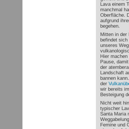
Lava einem Te
manchmal hat
Oberfläche. 
aufgrund ihre
begehen.
Mitten in de
befindet sich
unseres Weg
vulkanologis
Hier machen 
Pause, damit
der atembera
Landschaft au
bannen kann.
der
Vulkanüb
wir bereits i
Besteigung de
Nicht weit hi
typischer La
Santa Maria 
Weggabelung 
Femine und Gr