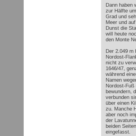
Dann haben w
zur Hälfte um
Grad und seh
Meer und auf
Dunst die Sta
will heute n
den Monte Ne
Der 2.049 m 
Nordost-Flan
nicht zu ver
1646/47, gen
während eines
Namen wegen 
Nordost-Fuß g
bewundern, d
verbunden sin
über einen Ki
zu. Manche Ho
aber noch imp
der Lavatunn
beiden Seite
eingefasst.