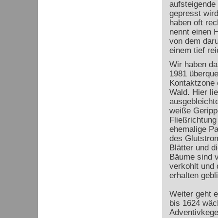
aufsteigende 
gepresst wird
haben oft rec
nennt einen H
von dem darun
einem tief re
Wir haben das
1981 überquer
Kontaktzone 
Wald. Hier li
ausgebleich
weiße Gerippe
Fließrichtung
ehemalige Pa
des Glutstro
Blätter und d
Bäume sind v
verkohlt und 
erhalten gebl
Weiter geht e
bis 1624 wäch
Adventivkege