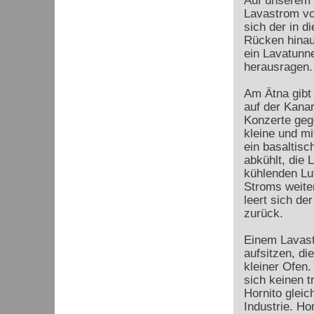
Auf unserem 
Lavastrom von
sich der in d
Rücken hinauf
ein Lavatunne
herausragen.
Am Ätna gibt
auf der Kanar
Konzerte gege
kleine und mi
ein basaltisc
abkühlt, die 
kühlenden Luf
Stroms weite
leert sich de
zurück.
Einem Lavast
aufsitzen, di
kleiner Ofen.
sich keinen t
Hornito gleic
Industrie. H