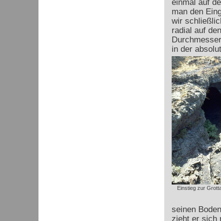
einmal auf d
man den Eing
wir schließli
radial auf de
Durchmesser.
in der absol
Einstieg zur Grott
seinen Boden
zieht er sich