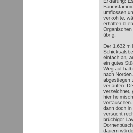
Erklärung: E
Baumstämme.
umflossen un
verkohlte, w
erhalten blie
Organischen 
übrig.
Der 1.632 m 
Schicksalsbe
einfach an, 
ein gutes St
Weg auf halb
nach Norden. 
abgestiegen u
verlaufen. De
verzeichnet, 
hier heimisc
vortäuschen. 
dann doch in
versucht rec
brüchiger Lav
Dornenbüschen
dauern würde,