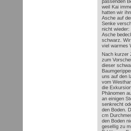
passenden Be
weil Kai imme
hatten wir ih
Asche auf de
Senke versch
nicht wieder:
Asche bedeckt
schwarz. Wir 
viel warmes 
Nach kurzer 
zum Vorschei
dieser schwa
Baumgerippen
uns auf den 
vom Westhan
die Exkursio
Phänomen auf
an einigen St
senkrecht ode
den Boden. D
cm Durchmesse
den Boden ni
gesellig zu 