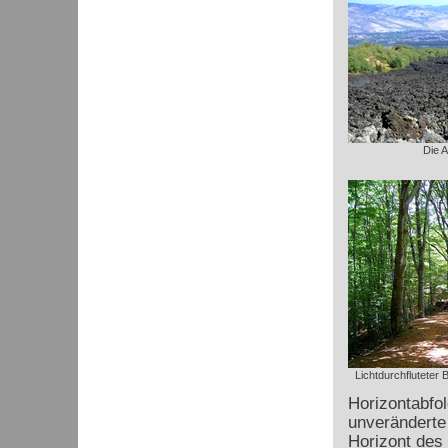
Die 
Lichtdurchflutete
Horizontabfo
unveränderte 
Horizont des 