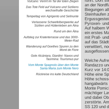
führt. Dort 
Vulcano: Verirrt im Tal der toten Ziegen
an der Nordfl
Das Tote Feld auf Vulcano und Siziliens
Biegungen al
wechselhafte Geschichte
Steinhaufen 
Tempeltag von Agrigento und Selinunte
Ergussgestein
Verlassene Schwefelbergwerke auf
Pyroxen- und 
Sizilien und Hüttenleben am Ätna
Auf halbem W
Rund um den Ätna
ein erstes M
mit Prall- un
Aufstieg zur Kraterterrasse und das 3000-
Meter-Rad
auf das Städ
verwittert, n
Wanderung auf Goethes Spuren zu den
Monti de Fiore
ausgeflossen
Gole Alcántara, Giardini- Naxos und
Taormina: Tourismus pur
Welche Aufre
Randazzo und
Vom Monte Spagnolo über den Monte
Santa Maria zum Monte Nero
Kurz vor 14:
Höhe eine Spa
Rückreise ins kalte Deutschland
Höhe schosse
hangabwärts d
Monte Pomicia
mächtiger La
und dabei Ob
zerstörte. A
SS 120 und d