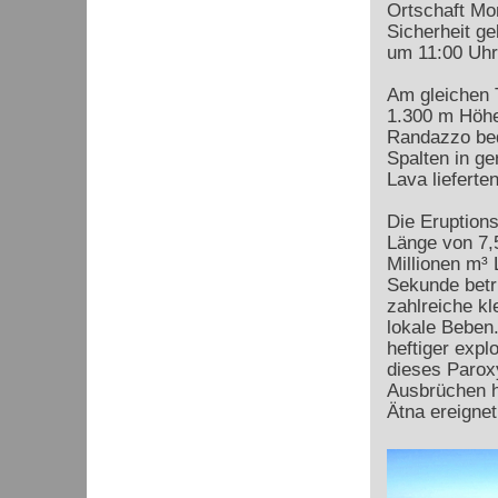
Ortschaft Mon
Sicherheit g
um 11:00 Uhr
Am gleichen 
1.300 m Höhe 
Randazzo bed
Spalten in ge
Lava lieferten
Die Eruption
Länge von 7,
Millionen m³ 
Sekunde betr
zahlreiche kl
lokale Beben
heftiger expl
dieses Parox
Ausbrüchen ha
Ätna ereignet