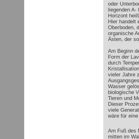
oder Unterbo
liegenden A-
Horizont hei
Hier handelt
Oberboden, de
organische A
Ästen, der so
Am Beginn de
Form der Lav
durch Temper
Kristallisati
vieler Jahre
Ausgangsgest
Wasser gelös
biologische V
Tieren und Me
Dieser Proze
viele Genera
wäre für eine
Am Fuß des M
mitten im Wa