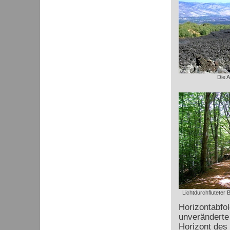
Die 
Lichtdurchflutete
Horizontabfo
unveränderte 
Horizont des 