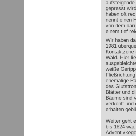
aufsteigende 
gepresst wird
haben oft rec
nennt einen H
von dem darun
einem tief re
Wir haben das
1981 überquer
Kontaktzone 
Wald. Hier li
ausgebleich
weiße Gerippe
Fließrichtung
ehemalige Pa
des Glutstro
Blätter und d
Bäume sind v
verkohlt und 
erhalten gebl
Weiter geht e
bis 1624 wäch
Adventivkege