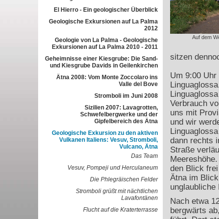
El Hierro - Ein geologischer Überblick
Geologische Exkursionen auf La Palma
2012
Auf dem W
Geologie von La Palma - Geologische
Exkursionen auf La Palma 2010 - 2011
sitzen denno
Geheimnisse einer Kiesgrube: Die Sand-
und Kiesgrube Davids in Geilenkirchen
Um 9:00 Uhr 
Ätna 2008: Vom Monte Zoccolaro ins
Linguaglossa.
Valle del Bove
Linguaglossa
Stromboli im Juni 2008
Verbrauch von
Sizilien 2007: Lavagrotten,
uns mit Provi
Schwefelbergwerke und der
und wir werd
Gipfelbereich des Ätna
Linguaglossa 
Geologische Exkursion zu den aktiven
dann rechts i
Vulkanen Italiens: Vesuv, Stromboli,
Vulcano, Ätna
Straße verläu
Das Team
Meereshöhe. 
den Blick frei
Vesuv, Pompeji und Herculaneum
Ätna im Blick
Die Phlegräischen Felder
unglaubliche
Stromboli grüßt mit nächtlichen
Lavafontänen
Nach etwa 12
bergwärts ab,
Flucht auf die Kraterterrasse