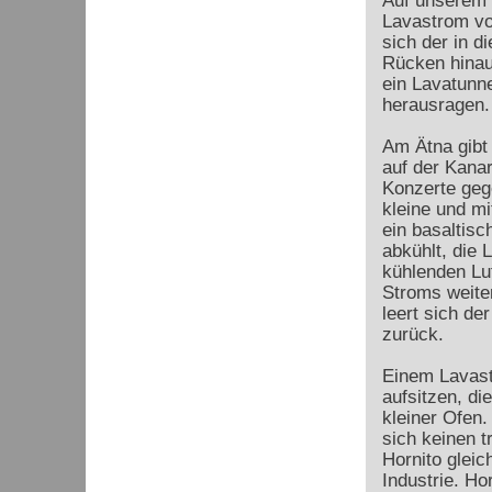
Auf unserem 
Lavastrom von
sich der in d
Rücken hinauf
ein Lavatunne
herausragen.
Am Ätna gibt
auf der Kanar
Konzerte gege
kleine und mi
ein basaltisc
abkühlt, die 
kühlenden Luf
Stroms weite
leert sich de
zurück.
Einem Lavast
aufsitzen, di
kleiner Ofen.
sich keinen t
Hornito gleic
Industrie. H