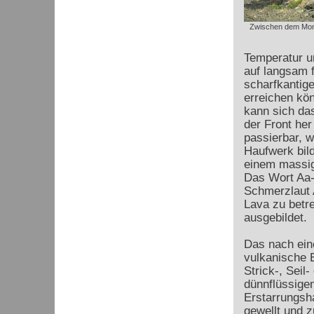
Zwischen dem Mon
Temperatur u
auf langsam 
scharfkantig
erreichen kö
kann sich das
der Front he
passierbar, w
Haufwerk bil
einem massig
Das Wort Aa-
Schmerzlaut 
Lava zu betr
ausgebildet.
Das nach ein
vulkanische E
Strick-, Seil
dünnflüssige
Erstarrungsha
gewellt und 