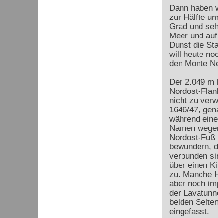
Dann haben w
zur Hälfte um
Grad und seh
Meer und auf
Dunst die Sta
will heute n
den Monte Ne
Der 2.049 m 
Nordost-Flan
nicht zu ver
1646/47, gen
während eines
Namen wegen 
Nordost-Fuß g
bewundern, d
verbunden sin
über einen Ki
zu. Manche Ho
aber noch imp
der Lavatunn
beiden Seite
eingefasst.