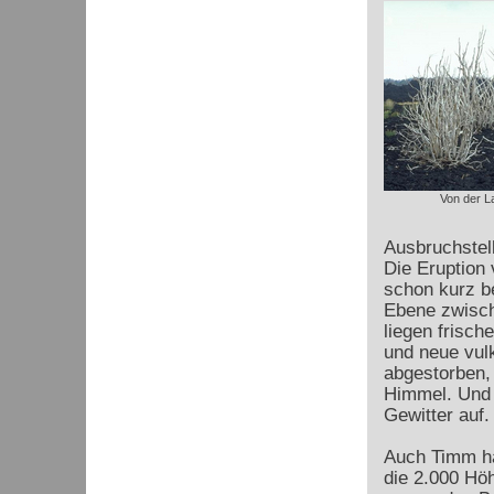
Von der L
Ausbruchstel
Die Eruption
schon kurz b
Ebene zwisch
liegen frisc
und neue vul
abgestorben,
Himmel. Und 
Gewitter auf
Auch Timm hat
die 2.000 Hö