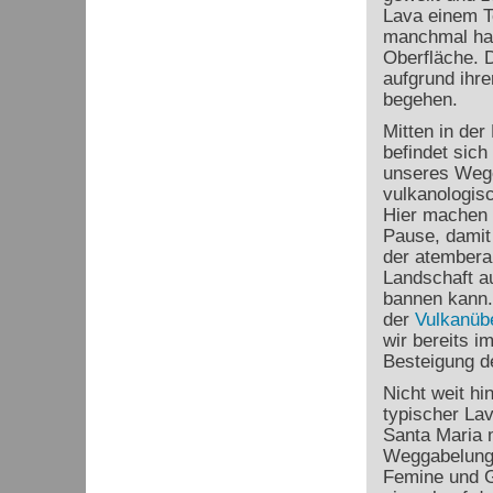
Lava einem Te
manchmal hat
Oberfläche. 
aufgrund ihre
begehen.
Mitten in de
befindet sich
unseres Weg
vulkanologis
Hier machen 
Pause, damit
der atembera
Landschaft au
bannen kann.
der
Vulkanüb
wir bereits i
Besteigung de
Nicht weit hi
typischer La
Santa Maria 
Weggabelung 
Femine und Gr