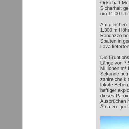
Ortschaft Mon
Sicherheit g
um 11:00 Uhr
Am gleichen 
1.300 m Höhe 
Randazzo bed
Spalten in ge
Lava lieferten
Die Eruption
Länge von 7,
Millionen m³ 
Sekunde betr
zahlreiche kl
lokale Beben
heftiger expl
dieses Parox
Ausbrüchen ha
Ätna ereignet