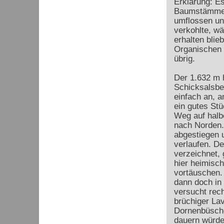
Erklärung: E
Baumstämme.
umflossen un
verkohlte, w
erhalten blie
Organischen 
übrig.
Der 1.632 m 
Schicksalsbe
einfach an, 
ein gutes St
Weg auf halb
nach Norden. 
abgestiegen u
verlaufen. De
verzeichnet, 
hier heimisc
vortäuschen. 
dann doch in
versucht rec
brüchiger Lav
Dornenbüschen
dauern würde,