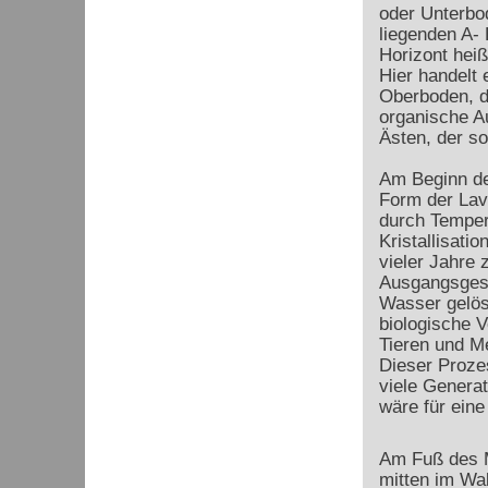
oder Unterbo
liegenden A-
Horizont hei
Hier handelt
Oberboden, de
organische A
Ästen, der so
Am Beginn de
Form der Lav
durch Temper
Kristallisati
vieler Jahre
Ausgangsgest
Wasser gelös
biologische V
Tieren und Me
Dieser Proze
viele Genera
wäre für eine
Am Fuß des M
mitten im Wa