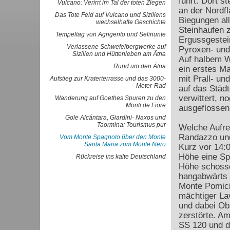
führt. Dort 
Vulcano: Verirrt im Tal der toten Ziegen
an der Nordfl
Das Tote Feld auf Vulcano und Siziliens
Biegungen al
wechselhafte Geschichte
Steinhaufen 
Tempeltag von Agrigento und Selinunte
Ergussgestein
Verlassene Schwefelbergwerke auf
Pyroxen- und 
Sizilien und Hüttenleben am Ätna
Auf halbem W
Rund um den Ätna
ein erstes M
mit Prall- un
Aufstieg zur Kraterterrasse und das 3000-
Meter-Rad
auf das Städ
verwittert, n
Wanderung auf Goethes Spuren zu den
Monti de Fiore
ausgeflossen
Gole Alcántara, Giardini- Naxos und
Taormina: Tourismus pur
Welche Aufre
Randazzo und
Vom Monte Spagnolo über den Monte
Santa Maria zum Monte Nero
Kurz vor 14:
Höhe eine Spa
Rückreise ins kalte Deutschland
Höhe schosse
hangabwärts d
Monte Pomicia
mächtiger La
und dabei Ob
zerstörte. A
SS 120 und d