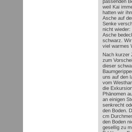
passenden Be
weil Kai imme
hatten wir ih
Asche auf de
Senke versch
nicht wieder:
Asche bedeckt
schwarz. Wir 
viel warmes 
Nach kurzer 
zum Vorschei
dieser schwa
Baumgerippen
uns auf den 
vom Westhan
die Exkursio
Phänomen auf
an einigen St
senkrecht ode
den Boden. D
cm Durchmesse
den Boden ni
gesellig zu 