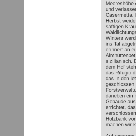
Meereshöhe ei
und verlasse
Casermetta.
Herbst weide
saftigen Kräu
Waldlichtung
Winters werd
ins Tal abge
erinnert an e
Almhüttenbetr
sizilianisch.
dem Hof steht
das Rifugio 
das in den le
geschlossen 
Forstverwalt
daneben ein 
Gebäude aus 
errichtet, das
verschlossen 
Holzbank vor 
machen wir ku