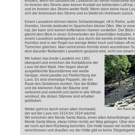
entsteht, wenn ein basaltischer Lavastrom an seiner Außenseite durc
im Inneren des Stroms aber keinen Kontakt zur kühlenden Luft hat,
und im Inneren des Stroms weiter fließt. Wenn dann keine neue La
sich der Innenraum des Stroms und es bleibt ein Hohlraum zurück.
Einem Lavastrom können kleine Schlackenkegel, oft in Reihe, aufsi
Hornitos. Hornito bedeutet im Spanischen kleiner Ofen. Wer je eine
hat, der kann sich keinen treffenderen Namen vorstellen. Der Blick 
gleicht dem Blick in einen Schmelzofen der Eisenhütten-Industrie. 
einem Lavastrom aufsteigende Lava durch die bereits erstarrte Kru
Hornitos sind in der Regel nur wenige Meter hoch und haben oft rech
Türmchen gleichen. Man nennt einen Hornito einen wurzellosen Sch
dem darunter fließenden Lavastrom gespeist wird, nicht von einem t
Wir haben das breite Lavafeld von 1981
überquert und erreichen die Kontaktzone der
Lava mit dem Wald. Hier liegen überall
ausgebleichte Baumstämme wie weiße
Gerippe, meist parallel zur Fließrichtung der
Lava. Es sind ehemalige Pappeln, die ein
Raub des Glutstroms wurden. Nur die Blätter
und die kleineren Äste der Bäume sind
verbrannt und verkohlt und damit in alle Winde
verstreut, die dicken Stämme sind erhalten
geblieben.
Weiter geht es durch einen alten Hochwald,
Am Rand de
der auf der Lava von 1614 bis 1624 wächst.
Wir erreichen den Monte Santa Maria, einen alten Adventivkegel, u
Monte Santa Maria, etwas höher rechts am Weg gelegen. Über de
wir noch auf dem Rückweg berichten. Die Hütte lassen wir rechts lie
verschlossen und draußen vor der Hütte gibt es keine Sitzgelegenhe