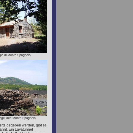
gio di Monte Spagnolo
egel des Monte Spagnolo
erte gegeben werden, gibt es
kannt. Ein Lavatunnel