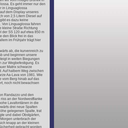
en wir vom Rifugio Brunek in
lossa. Es geht immer nur den
ir in Linguaglossa
auf dem Display unseres
h von 2,5 Litern Diesel auf
 gibt es dazu keine
. Von Linguaglossa fahren
e kleine Straße Richtung
lel der SS 120 auf etwa 850 m
 den Blick frei in das
allem im Frühjahr trägt hier
wärts ab, die kurvenreich zu
n ab und beginnen unsere
eigt in weiten Biegungen
n zur Wegbefestigung. Es
rauer Matrix schwarze
nd. Auf halbem Weg zwischen
arze Aa-Lava von 1981. Wie
ge vom Berg hinab auf das
ert, noch nicht bewachsen
von Randazzo und den
 riss an der Nordwestflanke
hohe Lavafontänen in die
wärts drei neue Spalten
Höhe gelegenen Spalte, trat
egte und dabei Obstgärten,
 Morgen unterbrach der
ich knapp an der kleinen
Sicherheit gebracht worden