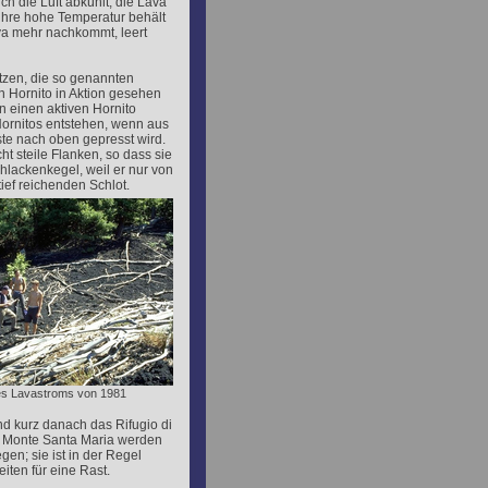
h die Luft abkühlt, die Lava
 ihre hohe Temperatur behält
va mehr nachkommt, leert
tzen, die so genannten
n Hornito in Aktion gesehen
in einen aktiven Hornito
Hornitos entstehen, wenn aus
ste nach oben gepresst wird.
t steile Flanken, so dass sie
lackenkegel, weil er nur von
ief reichenden Schlot.
s Lavastroms von 1981
nd kurz danach das Rifugio di
n Monte Santa Maria werden
gen; sie ist in der Regel
iten für eine Rast.