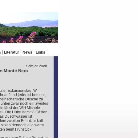
n
Literatur
News
Links
- Seite drucken -
m Monte Nero
tzter Exkursionstag. Wir
r auf und jeder ist bemüht,
meinschaftliche Dusche zu
 unten zwar noch ein zweites
in lässt der Wirt Michele
ll. Die Hütte ist mit 8 Gästen
das Duschwasser ist
em zweiten Benutzer kalt.
 sitzen dennoch alle warm
ten beim Frühstück.