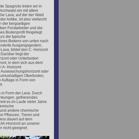
e Spagnolo treten wir in
 Hochwald ein mit altem
ie Lava, auf der der Wald
er Antike, ist also vielleicht
n der bergseitigen
n Forstarbeiter und die
es Bodenprofil freigelegt.
urz die typische
eines Bodens von unten nach
nderte Ausgangsgestein,
-Lava, bildet den C- Horizont
 Darüber liegt der
izont oder Unterboden
zont, in dem sich aus dem
 A- Horizont
h Auswaschungshorizont oder
 humushaltigen Oberboden,
he Auflage in Form von
t.
 in Form der Lava. Durch
ankungen, gefrierendes
mmt es im Laufe vieler Jahre
hemische
e und andere chemische
von Pflanzen, Tieren und
zess dauert auf dem
 Ah-Horizont an unserer
 nicht geeignet.