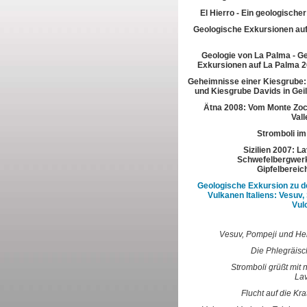
El Hierro - Ein geologische
Geologische Exkursionen au
Geologie von La Palma - G
Exkursionen auf La Palma 2
Geheimnisse einer Kiesgrube:
und Kiesgrube Davids in Gei
Ätna 2008: Vom Monte Zoc
Vall
Stromboli im
Sizilien 2007: L
Schwefelbergwerk
Gipfelbereic
Geologische Exkursion zu d
Vulkanen Italiens: Vesuv,
Vul
Vesuv, Pompeji und H
Die Phlegräisc
Stromboli grüßt mit 
La
Flucht auf die Kra