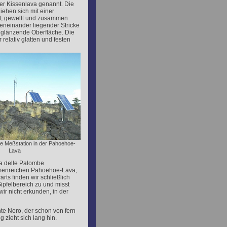
der Kissenlava genannt. Die
ehen sich mit einer
lt, gewellt und zusammen
eneinander liegender Stricke
 glänzende Oberfläche. Die
elativ glatten und festen
he Meßstation in der Pahoehoe-
Lava
ta delle Palombe
ormenreichen Pahoehoe-Lava,
s finden wir schließlich
ipfelbereich zu und misst
r nicht erkunden, in der
te Nero, der schon von fern
 zieht sich lang hin.