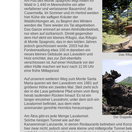
Am Fuß des Monte Spagnolo liegt mitten im
Wald in 1.440 m Meereshöhe ein alter
verfallener und verlassener Bauernhof, die
Casermetta. Im Sommer und im Herbst weiden
hier Kühe die saftigen Kräuter der
Waldlichtungen ab, zu Beginn des Winters
werden die Tiere wieder ins Tal abgetrieben.
Das Ganze erinnert an einen Almhüttenbetrieb,
nur eben auf sizilianisch. Direkt gegenüber
dem Hof steht ein kleines Rifugio, das Rifugio
di Monte Spagnolo, das in den letzten Jahren
jedoch geschlossen wurde. 2003 hat die
Forstverwaltung etwa 100 m daneben ein
neues kleines Gebäude aus Lavastein und
Das Rifu
Holz errichtet, das zur Zeit ebenfalls
verschlossen ist. Auf einer Holzbank vor der
alten Hütte machen wir kurz nach 11:00 Uhr
eine frühe Mittagsrast.
Auf unserem weiteren Weg zum Monte Santa
Maria queren wir den Lavastrom von 1981 auf
größerer Höhe ein zweites Mal. Steil zieht sich
der in die Lava getretene Pfad einen vom Berg
herab laufenden Rücken hinauf. Es ist ein
langer einzelner Lavastrom, unter dem sich ein
Lavatunnel befindet, aus dem viele
aneinander gereihte Hornitos herausragen.
Am Ätna gibt es jede Menge Lavatunnel.
Der Doppelk
Solche riesigen Tunnel wie auf der
Kanareninsel Lanzarote, in denen Restaurants betrieben und Konz
hier zwar nicht, jedoch sind viele kleine und mittelgroße Tunnel be