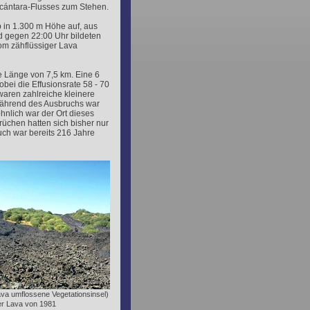
lcántara-Flusses zum Stehen.
 in 1.300 m Höhe auf, aus
d gegen 22:00 Uhr bildeten
rom zähflüssiger Lava
e Länge von 7,5 km. Eine 6
bei die Effusionsrate 58 - 70
aren zahlreiche kleinere
Während des Ausbruchs war
öhnlich war der Ort dieses
rüchen hatten sich bisher nur
uch war bereits 216 Jahre
va umflossene Vegetationsinsel)
er Lava von 1981