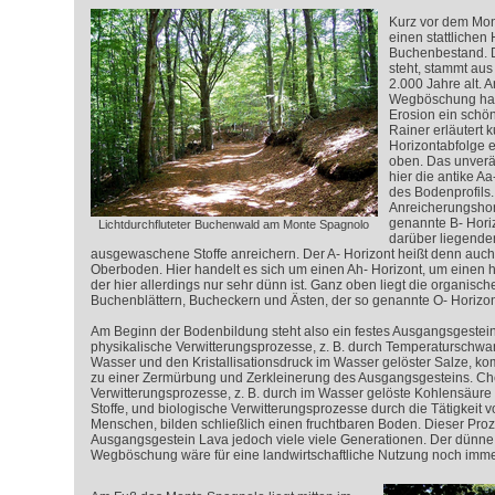
Kurz vor dem Mont
einen stattlichen
Buchenbestand. D
steht, stammt aus d
2.000 Jahre alt. A
Wegböschung habe
Erosion ein schön
Rainer erläutert k
Horizontabfolge 
oben. Das unverä
hier die antike Aa
des Bodenprofils.
Anreicherungshor
genannte B- Hori
Lichtdurchfluteter Buchenwald am Monte Spagnolo
darüber liegenden
ausgewaschene Stoffe anreichern. Der A- Horizont heißt denn auc
Oberboden. Hier handelt es sich um einen Ah- Horizont, um einen
der hier allerdings nur sehr dünn ist. Ganz oben liegt die organisc
Buchenblättern, Bucheckern und Ästen, der so genannte O- Horizon
Am Beginn der Bodenbildung steht also ein festes Ausgangsgestein
physikalische Verwitterungsprozesse, z. B. durch Temperaturschw
Wasser und den Kristallisationsdruck im Wasser gelöster Salze, ko
zu einer Zermürbung und Zerkleinerung des Ausgangsgesteins. C
Verwitterungsprozesse, z. B. durch im Wasser gelöste Kohlensäur
Stoffe, und biologische Verwitterungsprozesse durch die Tätigkeit 
Menschen, bilden schließlich einen fruchtbaren Boden. Dieser Pro
Ausgangsgestein Lava jedoch viele viele Generationen. Der dünne
Wegböschung wäre für eine landwirtschaftliche Nutzung noch immer