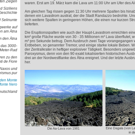
oten Ziegen
waren. Erst am 19. März kam die Lava um 11:00 Uhr am Ufer des A
d Siziliens
Am gleichen Tag rissen gegen 11:30 Uhr mehrere Spalten bis hinab
Geschichte
denen ein Lavastrom austrat, der die Stadt Randazzo bedrohte. Un
 Selinunte
sich weitere Spalten in geringeren Höhen, die einen nur kurzen St
lieferten.
gwerke auf
en am Ätna
Die Eruptionsspalten wie auch der Haupt-Lavastrom erreichten ein
km² große Fläche wurde von 30 - 35 Millionen m³ Lava überflutet, wo
 den Ätna
m³ pro Sekunde betrug. Dem Ausbruch zwei Tage vorangegangen w
Erdbeben, so genannter Tremor, und einige starke lokale Beben. 
d das 3000-
der Zentralkrater in heftiger explosiver Tätigkeit. Besonders ungew
Meter-Rad
Paroxysmus, denn von den 90 exakt lokalisierten historischen Ausb
ren zu den
drei an der Nordwestflanke des Ätna ereignet. Und der letzte Ausbr
ti de Fiore
her.
- Naxos und
rismus pur
 den Monte
Monte Nero
Deutschland
Eine Dagala (von La
Die Aa-Lava von 1981
in d