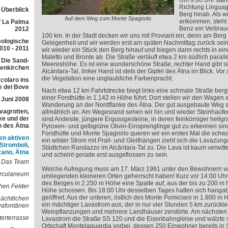
Um 9:00 Uhr start
Richtung Linguag
r Überblick
Berg hinab. Als w
Auf dem Weg zum Monte Spagnolo
ankommen, steht 
f La Palma
Benz ein Verbrauc
2012
100 km. In der Stadt decken wir uns mit Proviant ein, denn am Berg
eologische
Gelegenheit und wir werden erst am späten Nachmittag zurück sein
010 - 2011
wir wieder ein Stück den Berg hinauf und biegen dann rechts in ein
Maletto und Bronte ab. Die Straße verläuft etwa 2 km südlich paral
 Die Sand-
Meereshöhe. Es ist eine wunderschöne Straße, rechter Hand gibt sie
lenkirchen
Alcántara-Tal, linker Hand ist stets der Gipfel des Ätna im Blick. Vor 
die Vegetation eine unglaubliche Farbenpracht.
colaro ins
e del Bove
Nach etwa 12 km Fahrtstrecke biegt links eine schmale Straße berg
einer Forsthütte in 1.142 m Höhe führt. Dort stellen wir den Wage
 Juni 2008
Wanderung an der Nordflanke des Ätna. Der gut ausgebaute Weg st
avagrotten,
allmählich an. Am Wegesrand sehen wir hin und wieder Steinhaufe
e und der
sind Andesite, jüngere Ergussgesteine, in deren feinkörniger hellg
h des Ätna
Pyroxen- und gelbgrüne Olivin-Einsprenglinge gut zu erkennen si
Forsthütte und Monte Spagnolo queren wir ein erstes Mal die schw
en aktiven
ein wilder Strom mit Prall- und Gleithängen zieht sich die Lavazun
 Stromboli,
Städtchen Randazzo im Alcántara-Tal zu. Die Lava ist kaum verwitt
cano, Ätna
und scheint gerade erst ausgeflossen zu sein.
Das Team
Welche Aufregung muss am 17. März 1981 unter den Bewohnern 
erculaneum
umliegenden kleineren Orten geherrscht haben! Kurz vor 14:00 Uhr
des Berges in 2.250 m Höhe eine Spalte auf, aus der bis zu 200 m 
hen Felder
Höhe schossen. Bis 18:00 Uhr desselben Tages hatten sich hangab
geöffnet. Aus der unteren, östlich des Monte Pomiciaro in 1.800 m 
nächtlichen
ein mächtiger Lavastrom aus, der in nur vier Stunden 5 km zurückl
vafontänen
Weinpflanzungen und mehrere Landhäuser zerstörte. Am nächsten
terterrasse
Lavastrom die Straße SS 120 und die Eisenbahngleise und wälzte s
Ortschaft Montelaguardia vorbei, dessen 250 Einwohner bereits in 