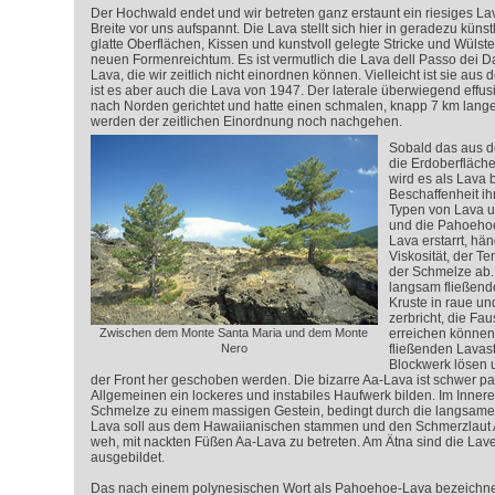
Der Hochwald endet und wir betreten ganz erstaunt ein riesiges Lav
Breite vor uns aufspannt. Die Lava stellt sich hier in geradezu küns
glatte Oberflächen, Kissen und kunstvoll gelegte Stricke und Wülste.
neuen Formenreichtum. Es ist vermutlich die Lava dell Passo dei
Lava, die wir zeitlich nicht einordnen können. Vielleicht ist sie aus 
ist es aber auch die Lava von 1947. Der laterale überwiegend effu
nach Norden gerichtet und hatte einen schmalen, knapp 7 km lange
werden der zeitlichen Einordnung noch nachgehen.
Sobald das aus d
die Erdoberfläche 
wird es als Lava 
Beschaffenheit i
Typen von Lava u
und die Pahoehoe
Lava erstarrt, hän
Viskosität, der 
der Schmelze ab. 
langsam fließend
Kruste in raue un
zerbricht, die Fa
Zwischen dem Monte Santa Maria und dem Monte
erreichen können
Nero
fließenden Lavas
Blockwerk lösen u
der Front her geschoben werden. Die bizarre Aa-Lava ist schwer pas
Allgemeinen ein lockeres und instabiles Haufwerk bilden. Im Innere
Schmelze zu einem massigen Gestein, bedingt durch die langsame
Lava soll aus dem Hawaiianischen stammen und den Schmerzlaut A
weh, mit nackten Füßen Aa-Lava zu betreten. Am Ätna sind die La
ausgebildet.
Das nach einem polynesischen Wort als Pahoehoe-Lava bezeichne