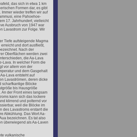
afeld, das sich in etwa 1 km
tlerischen Formen dar, es gibt
 Immer wieder treffen wir auf
 Dammusi, eine Pahoehoe-
dem 17. Jahrhundert, vielleicht
sive Ausbruch von 1947 war
n Lavastrom zur Folge. Wir
er Tiefe aufsteigende Magma
erreicht und dort ausfließt,
bezeichnet. Nach der
hrer Oberflächen werden zwei
nterschieden, die Aa-Lava
-Lava. In welcher Form die
gt vor allem von der
Temperatur und dem Gasgehalt
Aa-Lava entsteht auf
en Lavaströmen, deren dicke
d scharfkantige Blöcke
ustgröße bis Hausgröße
. An der Front eines langsam
troms kann sich das lockere
nd klirrend und polternd vor
sierbar, weil die Blöcke im
n des Lavastroms erstarrt die
re Abkühlung. Das Wort Aa-
ua bezeichnen. Es tat also
ven überwiegend als Aa-Laven
te vulkanische