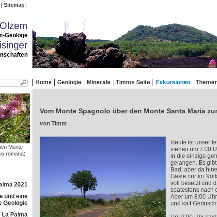
Sitemap
 Olzem
m-Geologe
singer
enschaften
Home
Geologie
Minerale
Timms Seite
Exkursionen
Theme
Vom Monte Spagnolo über den Monte Santa Maria zu
von Timm
Heute ist unser le
hen Monte
stehen um 7:00 Uh
is romana)
in die einzige ge
gelangen. Es gibt
Bad, aber da hine
Gäste nur im Notfa
voll besetzt und 
Palma 2021
spätestens nach d
e und eine
Aber um 8:00 Uhr
e Geologie
und kalt Gedusch
 La Palma