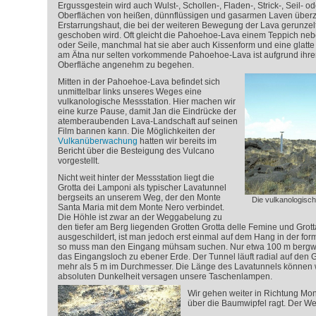
Ergussgestein wird auch Wulst-, Schollen-, Fladen-, Strick-, Seil- o
Oberflächen von heißen, dünnflüssigen und gasarmen Laven überzi
Erstarrungshaut, die bei der weiteren Bewegung der Lava gerunze
geschoben wird. Oft gleicht die Pahoehoe-Lava einem Teppich neb
oder Seile, manchmal hat sie aber auch Kissenform und eine glatte
am Ätna nur selten vorkommende Pahoehoe-Lava ist aufgrund ihrer r
Oberfläche angenehm zu begehen.
Mitten in der Pahoehoe-Lava befindet sich
unmittelbar links unseres Weges eine
vulkanologische Messstation. Hier machen wir
eine kurze Pause, damit Jan die Eindrücke der
atemberaubenden Lava-Landschaft auf seinen
Film bannen kann. Die Möglichkeiten der
Vulkanüberwachung
hatten wir bereits im
Bericht über die Besteigung des Vulcano
vorgestellt.
Nicht weit hinter der Messstation liegt die
Grotta dei Lamponi als typischer Lavatunnel
bergseits an unserem Weg, der den Monte
Die vulkanologisc
Santa Maria mit dem Monte Nero verbindet.
Die Höhle ist zwar an der Weggabelung zu
den tiefer am Berg liegenden Grotten Grotta delle Femine und Grot
ausgeschildert, ist man jedoch erst einmal auf dem Hang in der f
so muss man den Eingang mühsam suchen. Nur etwa 100 m bergwärt
das Eingangsloch zu ebener Erde. Der Tunnel läuft radial auf den G
mehr als 5 m im Durchmesser. Die Länge des Lavatunnels können wi
absoluten Dunkelheit versagen unsere Taschenlampen.
Wir gehen weiter in Richtung Mon
über die Baumwipfel ragt. Der Weg