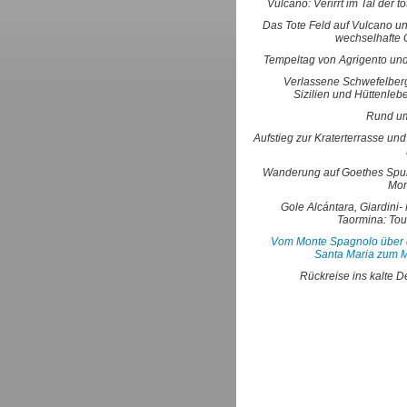
Vulcano: Verirrt im Tal der t
Das Tote Feld auf Vulcano un
wechselhafte 
Tempeltag von Agrigento und
Verlassene Schwefelber
Sizilien und Hüttenleb
Rund um
Aufstieg zur Kraterterrasse un
Wanderung auf Goethes Spu
Mon
Gole Alcántara, Giardini
Taormina: Tou
Vom Monte Spagnolo über
Santa Maria zum 
Rückreise ins kalte 