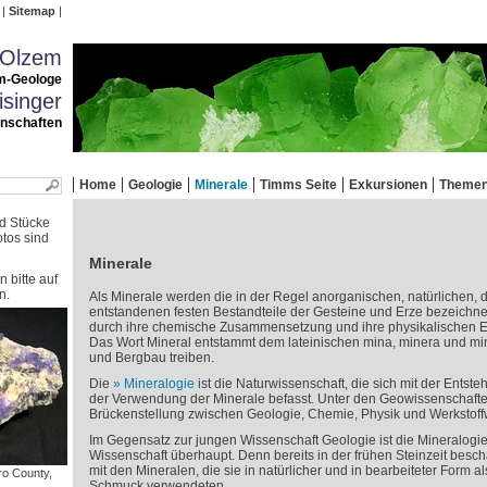
Sitemap
 Olzem
m-Geologe
singer
enschaften
Home
Geologie
Minerale
Timms Seite
Exkursionen
Theme
nd Stücke
tos sind
Minerale
 bitte auf
n.
Als Minerale werden die in der Regel anorganischen, natürlichen,
entstandenen festen Bestandteile der Gesteine und Erze bezeichnet
durch ihre chemische Zusammensetzung und ihre physikalischen E
Das Wort Mineral entstammt dem lateinischen mina, minera und mina
und Bergbau treiben.
Die
Mineralogie
ist die Naturwissenschaft, die sich mit der Entst
der Verwendung der Minerale befasst. Unter den Geowissenschafte
Brückenstellung zwischen Geologie, Chemie, Physik und Werkstoffw
Im Gegensatz zur jungen Wissenschaft Geologie ist die Mineralogie v
Wissenschaft überhaupt. Denn bereits in der frühen Steinzeit besch
mit den Mineralen, die sie in natürlicher und in bearbeiteter Form 
ro County,
Schmuck verwendeten.