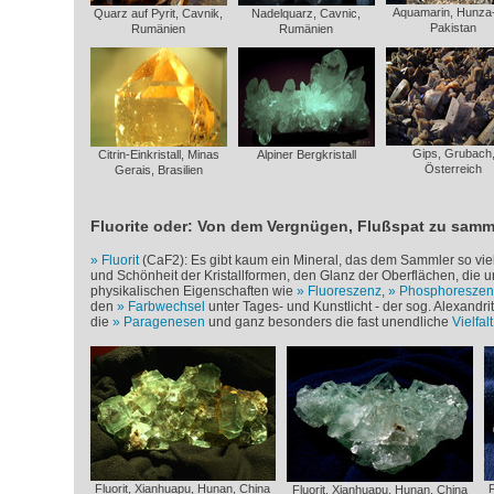
Aquamarin, Hunza-
Quarz auf Pyrit, Cavnik,
Nadelquarz, Cavnic,
Pakistan
Rumänien
Rumänien
Gips, Grubach
Citrin-Einkristall, Minas
Alpiner Bergkristall
Österreich
Gerais, Brasilien
Fluorite oder: Von dem Vergnügen, Flußspat zu samm
Fluorit
(CaF
2
): Es gibt kaum ein Mineral, das dem Sammler so viel 
und Schönheit der Kristallformen, den Glanz der Oberflächen, die u
physikalischen Eigenschaften wie
Fluoreszenz
,
Phosphoreszen
den
Farbwechsel
unter Tages- und Kunstlicht - der sog. Alexandrit-
die
Paragenesen
und ganz besonders die fast unendliche
Vielfal
Fluorit, Xianhuapu, Hunan, China
F
Fluorit, Xianhuapu, Hunan, China