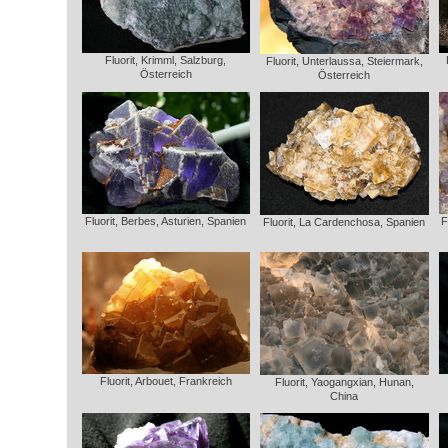
Fluorit, Krimml, Salzburg,
Fluorit, Unterlaussa, Steiermark,
Österreich
Österreich
Fluorit, Berbes, Asturien, Spanien
F
Fluorit, La Cardenchosa, Spanien
Fluorit, Arbouet, Frankreich
Fluorit, Yaogangxian, Hunan,
China