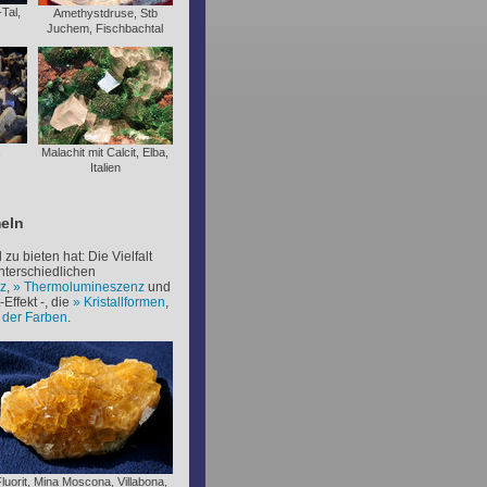
Tal,
Amethystdruse, Stb
Juchem, Fischbachtal
,
Malachit mit Calcit, Elba,
Italien
eln
zu bieten hat: Die Vielfalt
nterschiedlichen
z
,
Thermolumineszenz
und
Effekt -, die
Kristallformen
,
t der Farben
.
luorit, Mina Moscona, Villabona,