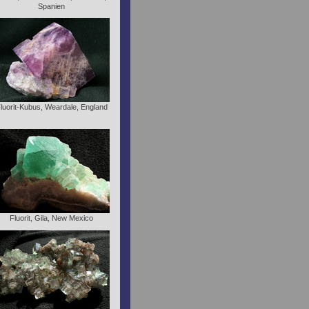
Spanien
luorit-Kubus, Weardale, England
Fluorit, Gila, New Mexico