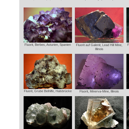
Fluorit, Berbes, Asturien, Spanien
F
Fluorit auf Galenit, Lead Hill Mine,
Illinois
Fluorit, Grube Beihilfe, Halsbrücke
Fluorit, Minerva-Mine, Illinois