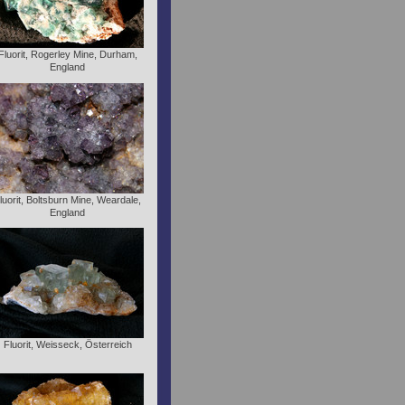
Fluorit, Rogerley Mine, Durham,
England
luorit, Boltsburn Mine, Weardale,
England
Fluorit, Weisseck, Österreich