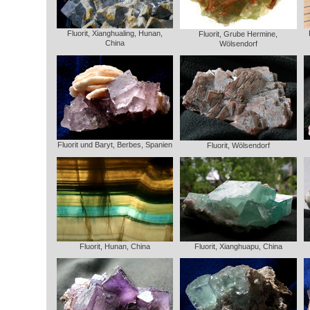
Fluorit, Xianghualing, Hunan,
Fluorit, Grube Hermine,
China
Wölsendorf
Fluorit und Baryt, Berbes, Spanien
Fluorit, Wölsendorf
Fluorit, Hunan, China
Fluorit, Xianghuapu, China