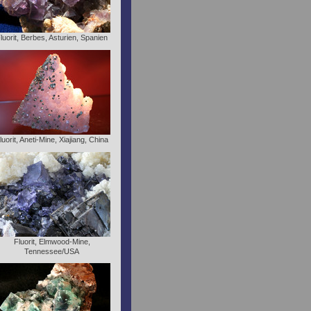
luorit, Berbes, Asturien, Spanien
luorit, Aneti-Mine, Xiajiang, China
Fluorit, Elmwood-Mine,
Tennessee/USA