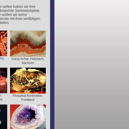
r selten haben sie ihre
d begehrte Sammelobjekte,
e wollen wir keine
ale mit ihrer vielfältigen
ellen.
ny,
Gang-Achat, Halsbach,
Sachsen
r.
Phosphat-Konkretion,
nd
Friedland