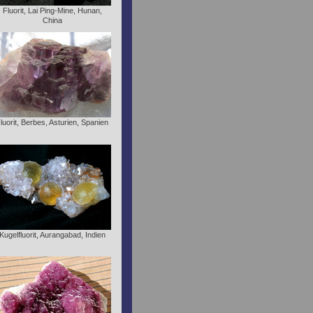
Fluorit, Lai Ping-Mine, Hunan,
China
luorit, Berbes, Asturien, Spanien
Kugelfluorit, Aurangabad, Indien