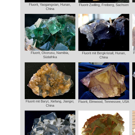
Fluorit, Yaogangxian, Hunan,
Fluorit-Zwilling, Freiberg, Sachsen
China
Fluorit, Okorusu, Namibia,
F
Fluorit mit Bergkristall, Hunan,
Südafrika
China
Fluorit mit Baryt, Xiefang, Jiangxi,
Fluorit, Elmwood, Tennessee, USA
China