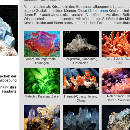
Minerale sind als Kristalle in den Gesteinen allgegenwärtig, aber nu
eigene Gestalt ausbilden können. Diese
idiomorphen
Kristalle sin
deren Reiz auch wir uns nicht verschließen können. Auf dieser Seit
Wissenschaft betreiben, sondern wir möchten die Schönheit der Miner
Kristallstruktur und ihrem nahezu unendlichen Farbenreichtum darst
Ferro-Selenit, Rud
Achat, Baumgartental,
Bergkristall, Habachtal,
Polen
Thüringen
Österreich
sachen der
arbgebung
n und ihre
Fundorte
Roter Calcit, Stb
Malachit, Katanga, Zaire
Hämatit-Quarz, Hunan,
Holzen, Sauerla
China