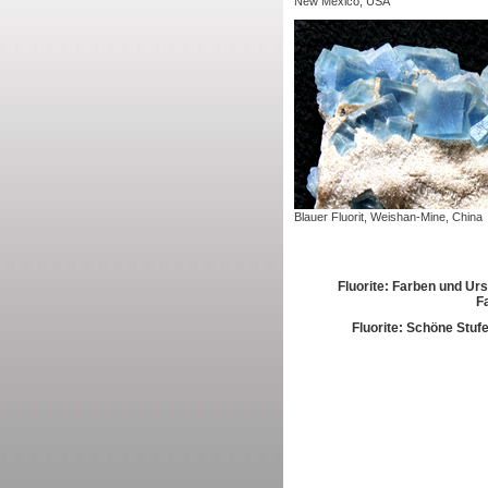
New Mexico, USA
Blauer Fluorit, Weishan-Mine, China
Fluorite: Farben und Ur
F
Fluorite: Schöne Stufe