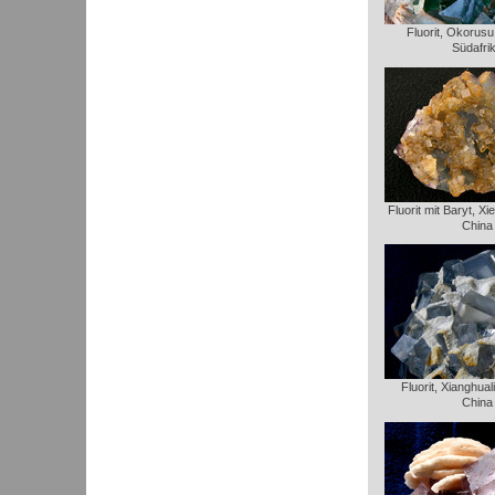
Fluorit, Okorusu
Südafri
Fluorit mit Baryt, Xi
China
Fluorit, Xianghua
China