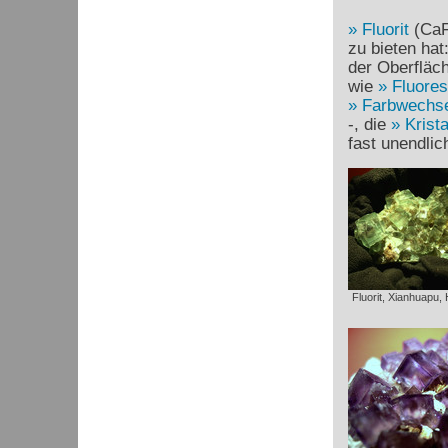
Fluorit
(Ca
zu bieten hat
der Oberfläch
wie
Fluore
Farbwechse
-, die
Krist
fast unendli
Fluorit, Xianhuapu,