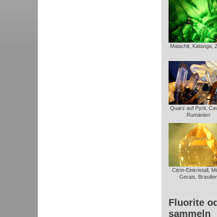
Malachit, Katanga, 
Quarz auf Pyrit, Ca
Rumänien
Citrin-Einkristall, M
Gerais, Brasilie
Fluorite o
sammeln