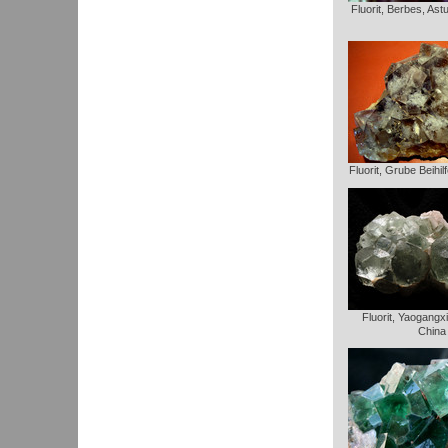
Fluorit, Berbes, Ast
Fluorit, Grube Beihi
Fluorit, Yaogangx
China