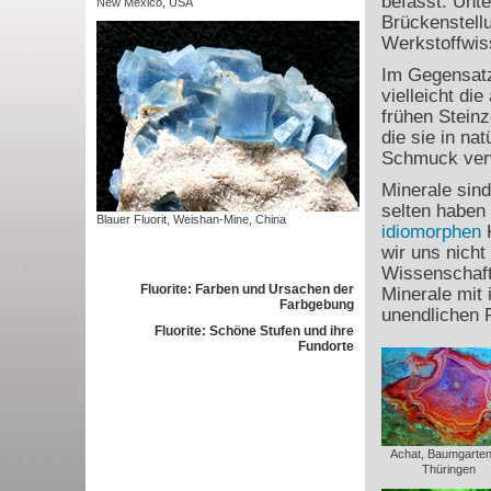
befasst. Unt
New Mexico, USA
Brückenstell
Werkstoffwis
Im Gegensatz
vielleicht di
frühen Steinz
die sie in na
Schmuck ver
Minerale sind
selten haben 
Blauer Fluorit, Weishan-Mine, China
idiomorphen
K
wir uns nicht
Wissenschaft
Fluorite: Farben und Ursachen der
Minerale mit 
Farbgebung
unendlichen 
Fluorite: Schöne Stufen und ihre
Fundorte
Achat, Baumgartent
Thüringen