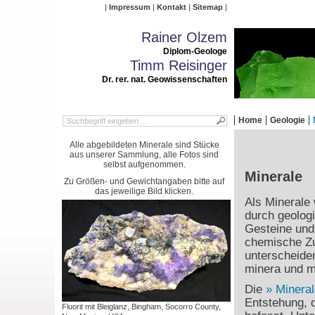
Impressum
Kontakt
Sitemap
Rainer Olzem
Diplom-Geologe
Timm Reisinger
Dr. rer. nat. Geowissenschaften
Home
Geologie
Alle abgebildeten Minerale sind Stücke
aus unserer Sammlung, alle Fotos sind
selbst aufgenommen.
Minerale
Zu Größen- und Gewichtangaben bitte auf
das jeweilige Bild klicken.
Als Minerale 
durch geolog
Gesteine und 
chemische Zu
unterscheide
minera und mi
Die
Mineral
Entstehung, 
Fluorit mit Bleiglanz, Bingham, Socorro County,