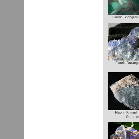
Fluorit, Shangrao
Fluorit, Durang
Fluorit, Krimml,
Österrei