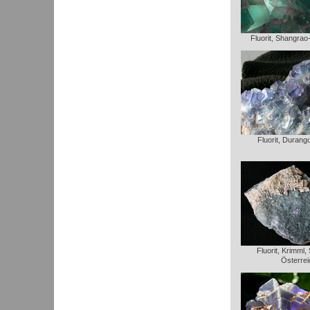
Fluorit, Shangrao
Fluorit, Durang
Fluorit, Krimml,
Österrei