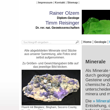
Impressum
Kontakt
Sitemap
Rainer Olzem
Diplom-Geologe
Timm Reisinger
Dr. rer. nat. Geowissenschaften
Home
Geologie
Alle abgebildeten Minerale sind Stücke
aus unserer Sammlung, alle Fotos sind
selbst aufgenommen.
Minerale
Zu Größen- und Gewichtangaben bitte auf
das jeweilige Bild klicken.
Als Minerale 
durch geolog
Gesteine und 
chemische Zu
unterscheide
minera und mi
Die
Mineral
Entstehung, 
Fluorit mit Bleiglanz, Bingham, Socorro County,