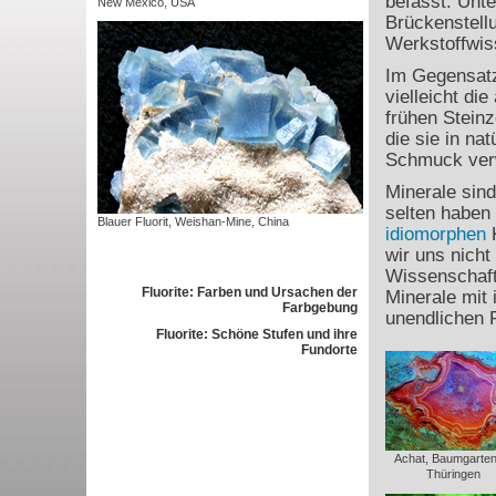
befasst. Unt
New Mexico, USA
Brückenstell
Werkstoffwis
Im Gegensatz
vielleicht di
frühen Steinz
die sie in na
Schmuck ver
Minerale sind
selten haben 
Blauer Fluorit, Weishan-Mine, China
idiomorphen
K
wir uns nicht
Wissenschaft
Fluorite: Farben und Ursachen der
Minerale mit 
Farbgebung
unendlichen 
Fluorite: Schöne Stufen und ihre
Fundorte
Achat, Baumgartent
Thüringen