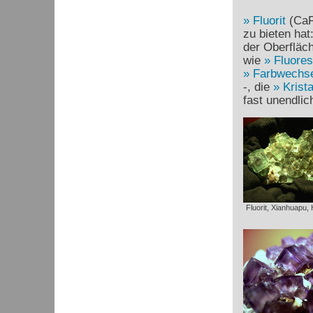
Fluorit
(Ca
zu bieten hat
der Oberfläch
wie
Fluore
Farbwechse
-, die
Krist
fast unendli
Fluorit, Xianhuapu,