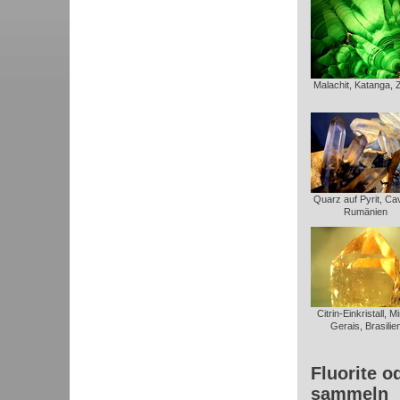
Malachit, Katanga, 
Quarz auf Pyrit, Ca
Rumänien
Citrin-Einkristall, M
Gerais, Brasilie
Fluorite o
sammeln