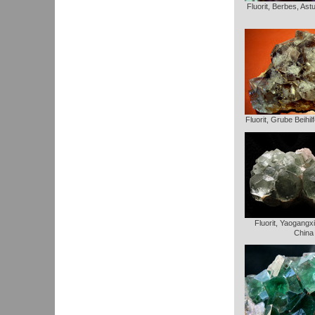
Fluorit, Berbes, Ast
Fluorit, Grube Beihi
Fluorit, Yaogangx
China