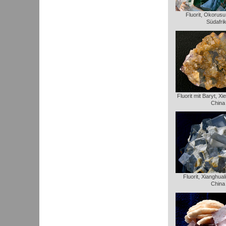
Fluorit, Okorusu
Südafri
Fluorit mit Baryt, Xi
China
Fluorit, Xianghua
China