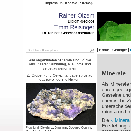
Impressum
Kontakt
Sitemap
Rainer Olzem
Diplom-Geologe
Timm Reisinger
Dr. rer. nat. Geowissenschaften
Home
Geologie
Alle abgebildeten Minerale sind Stücke
aus unserer Sammlung, alle Fotos sind
selbst aufgenommen.
Minerale
Zu Größen- und Gewichtangaben bitte auf
das jeweilige Bild klicken.
Als Minerale 
durch geolog
Gesteine und 
chemische Zu
unterscheide
minera und mi
Die
Mineral
Entstehung, 
Fluorit mit Bleiglanz, Bingham, Socorro County,