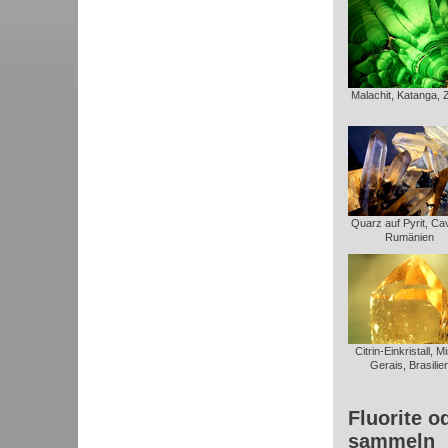
Malachit, Katanga, 
Quarz auf Pyrit, Ca
Rumänien
Citrin-Einkristall, M
Gerais, Brasilie
Fluorite o
sammeln