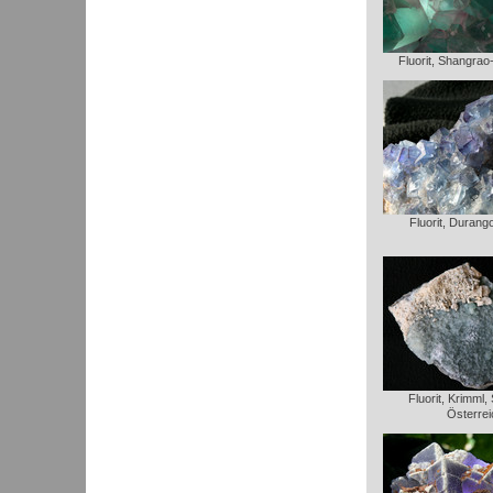
Fluorit, Shangrao
Fluorit, Durang
Fluorit, Krimml,
Österrei