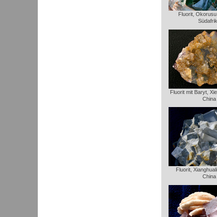
Fluorit, Okorusu
Südafri
Fluorit mit Baryt, Xi
China
Fluorit, Xianghua
China