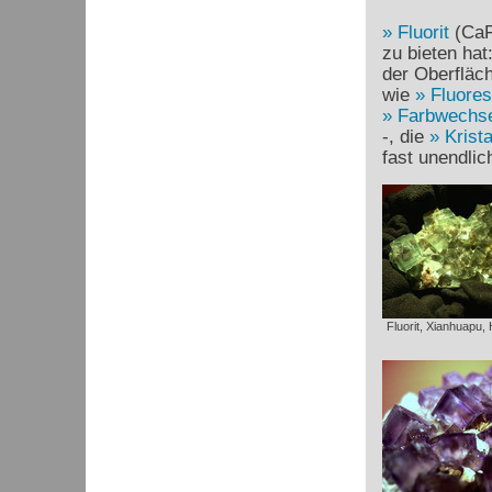
Fluorit
(Ca
zu bieten hat
der Oberfläch
wie
Fluore
Farbwechse
-, die
Krist
fast unendli
Fluorit, Xianhuapu,