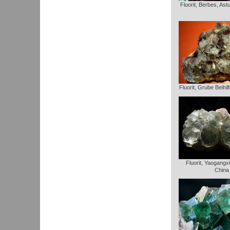
Fluorit, Berbes, Ast
Fluorit, Grube Beihi
Fluorit, Yaogangx
China