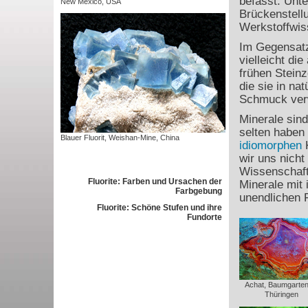
befasst. Unt
New Mexico, USA
Brückenstell
Werkstoffwis
Im Gegensatz
vielleicht di
frühen Steinz
die sie in na
Schmuck ver
Minerale sind
selten haben 
Blauer Fluorit, Weishan-Mine, China
idiomorphen
K
wir uns nicht
Wissenschaft
Fluorite: Farben und Ursachen der
Minerale mit 
Farbgebung
unendlichen 
Fluorite: Schöne Stufen und ihre
Fundorte
Achat, Baumgartent
Thüringen