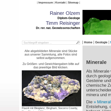
Impressum
Kontakt
Sitemap
Rainer Olzem
Diplom-Geologe
Timm Reisinger
Dr. rer. nat. Geowissenschaften
Home
Geologie
Alle abgebildeten Minerale sind Stücke
aus unserer Sammlung, alle Fotos sind
selbst aufgenommen.
Minerale
Zu Größen- und Gewichtangaben bitte auf
das jeweilige Bild klicken.
Als Minerale 
durch geolog
Gesteine und 
chemische Zu
unterscheide
minera und mi
Die
Mineral
Entstehung, 
Fluorit mit Bleiglanz, Bingham, Socorro County,