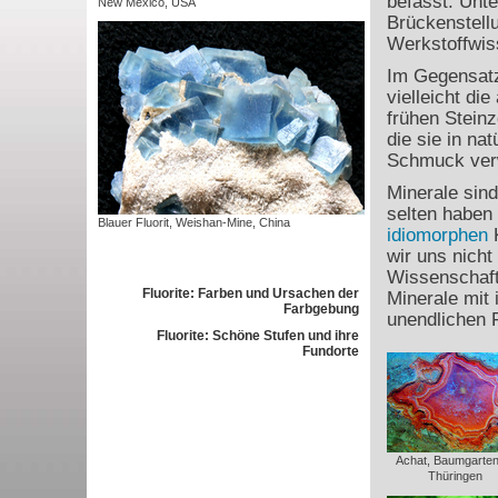
befasst. Unt
New Mexico, USA
Brückenstell
Werkstoffwis
Im Gegensatz
vielleicht di
frühen Steinz
die sie in na
Schmuck ver
Minerale sind
selten haben 
Blauer Fluorit, Weishan-Mine, China
idiomorphen
K
wir uns nicht
Wissenschaft
Fluorite: Farben und Ursachen der
Minerale mit 
Farbgebung
unendlichen 
Fluorite: Schöne Stufen und ihre
Fundorte
Achat, Baumgartent
Thüringen