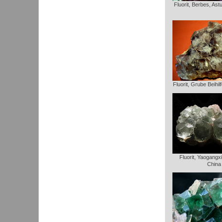
Fluorit, Berbes, Ast
Fluorit, Grube Beihi
Fluorit, Yaogangx
China