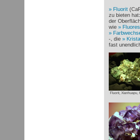
Fluorit
(Ca
zu bieten hat
der Oberfläch
wie
Fluore
Farbwechse
-, die
Krist
fast unendli
Fluorit, Xianhuapu,