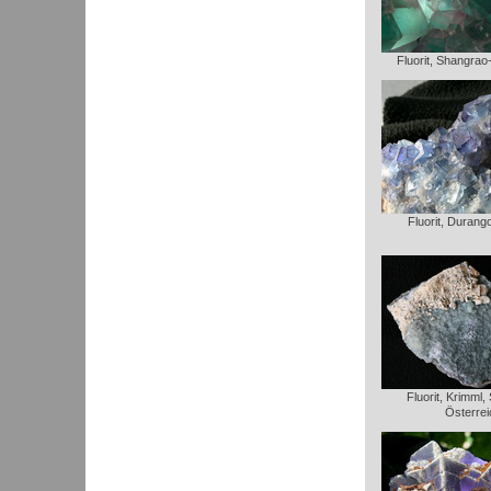
Fluorit, Shangrao
Fluorit, Durang
Fluorit, Krimml,
Österrei