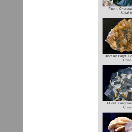
Fluorit, Okorusu
Südafri
Fluorit mit Baryt, Xi
China
Fluorit, Xianghua
China