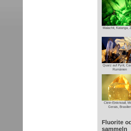
Malachit, Katanga, 
Quarz auf Pyrit, Ca
Rumänien
Citrin-Einkristall, M
Gerais, Brasilie
Fluorite o
sammeln