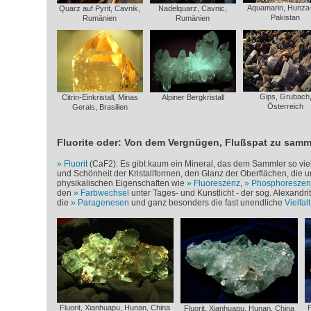
Aquamarin, Hunza-
Quarz auf Pyrit, Cavnik,
Nadelquarz, Cavnic,
Pakistan
Rumänien
Rumänien
Gips, Grubach
Citrin-Einkristall, Minas
Alpiner Bergkristall
Österreich
Gerais, Brasilien
Fluorite oder: Von dem Vergnügen, Flußspat zu samm
Fluorit
(CaF
2
): Es gibt kaum ein Mineral, das dem Sammler so viel 
und Schönheit der Kristallformen, den Glanz der Oberflächen, die u
physikalischen Eigenschaften wie
Fluoreszenz
,
Phosphoreszen
den
Farbwechsel
unter Tages- und Kunstlicht - der sog. Alexandrit-
die
Paragenesen
und ganz besonders die fast unendliche
Vielfal
Fluorit, Xianhuapu, Hunan, China
F
Fluorit, Xianhuapu, Hunan, China