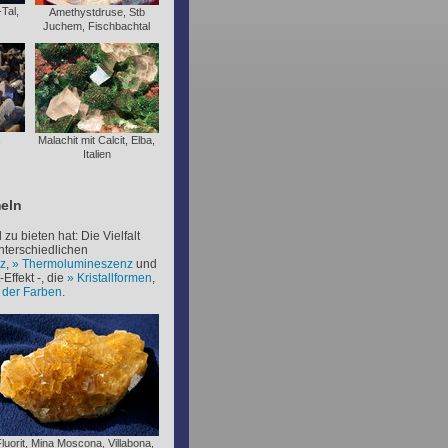
Tal,
Amethystdruse, Stb
Juchem, Fischbachtal
,
Malachit mit Calcit, Elba,
Italien
eln
zu bieten hat: Die Vielfalt
nterschiedlichen
z
,
Thermolumineszenz
und
Effekt -, die
Kristallformen
,
t der Farben
.
luorit, Mina Moscona, Villabona,