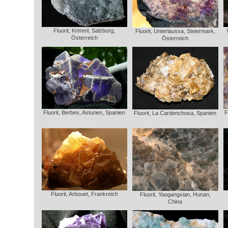
Fluorit, Krimml, Salzburg,
Fluorit, Unterlaussa, Steiermark,
Österreich
Österreich
Fluorit, Berbes, Asturien, Spanien
F
Fluorit, La Cardenchosa, Spanien
Fluorit, Arbouet, Frankreich
Fluorit, Yaogangxian, Hunan,
China