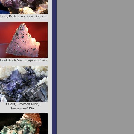
luorit, Berbes, Asturien, Spanien
luorit, Aneti-Mine, Xiajiang, China
Fluorit, Elmwood-Mine,
Tennessee/USA