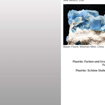
New Mexico, USA
Blauer Fluorit, Weishan-Mine, China
Fluorite: Farben und Ur
F
Fluorite: Schöne Stufe