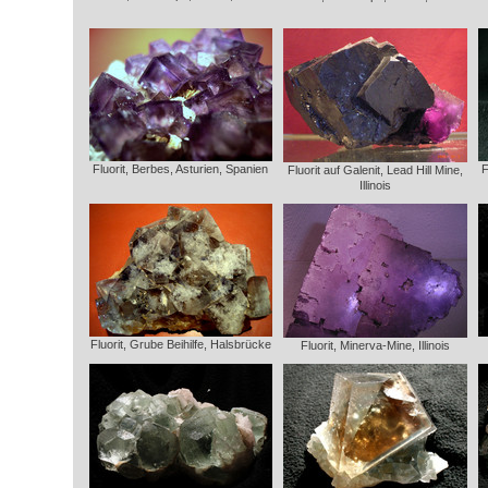
Fluorit, Berbes, Asturien, Spanien
F
Fluorit auf Galenit, Lead Hill Mine,
Illinois
Fluorit, Grube Beihilfe, Halsbrücke
Fluorit, Minerva-Mine, Illinois