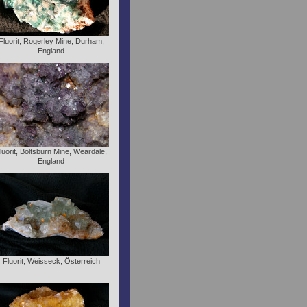
Fluorit, Rogerley Mine, Durham,
England
luorit, Boltsburn Mine, Weardale,
England
Fluorit, Weisseck, Österreich