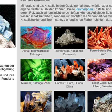
Minerale sind als Kristalle in den Gesteinen allgegenwärtig, aber nu
eigene Gestalt ausbilden können. Diese
idiomorphen
Kristalle sin
deren Reiz auch wir uns nicht verschließen können. Auf dieser Seit
Wissenschaft betreiben, sondern wir möchten die Schönheit der Miner
Kristallstruktur und ihrem nahezu unendlichen Farbenreichtum darst
Ferro-Selenit, Rud
Achat, Baumgartental,
Bergkristall, Habachtal,
Polen
Thüringen
Österreich
sachen der
arbgebung
n und ihre
Fundorte
Roter Calcit, Stb
Malachit, Katanga, Zaire
Hämatit-Quarz, Hunan,
Holzen, Sauerla
China