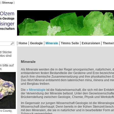
Sitemap
 Olzem
m-Geologe
singer
enschaften
Home
Geologie
Minerale
Timms Seite
Exkursionen
Theme
nd Stücke
tos sind
Minerale
 bitte auf
n.
Als Minerale werden die in der Regel anorganischen, natürlichen,
entstandenen festen Bestandteile der Gesteine und Erze bezeichnet
durch ihre chemische Zusammensetzung und ihre physikalischen E
Das Wort Mineral entstammt dem lateinischen mina, minera und mina
und Bergbau treiben.
Die
Mineralogie
ist die Naturwissenschaft, die sich mit der Entst
der Verwendung der Minerale befasst. Unter den Geowissenschafte
Brückenstellung zwischen Geologie, Chemie, Physik und Werkstoffw
Im Gegensatz zur jungen Wissenschaft Geologie ist die Mineralogie v
Wissenschaft überhaupt. Denn bereits in der frühen Steinzeit besch
mit den Mineralen, die sie in natürlicher und in bearbeiteter Form 
ro County,
Schmuck verwendeten.