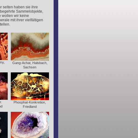
r selten haben sie ihre
d begehrte Sammelobjekte,
e wollen wir keine
ale mit ihrer vielfältigen
ellen.
ny,
Gang-Achat, Halsbach,
Sachsen
r.
Phosphat-Konkretion,
nd
Friedland