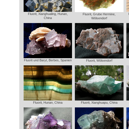
Fluorit, Xianghualing, Hunan,
Fluorit, Grube Hermine,
China
Wölsendorf
Fluorit und Baryt, Berbes, Spanien
Fluorit, Wölsendorf
Fluorit, Hunan, China
Fluorit, Xianghuapu, China