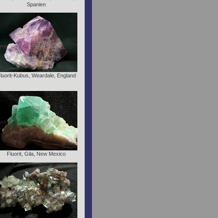
Spanien
luorit-Kubus, Weardale, England
Fluorit, Gila, New Mexico