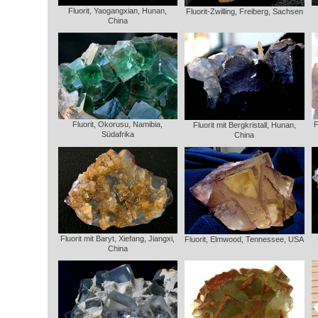
Fluorit, Yaogangxian, Hunan,
Fluorit-Zwilling, Freiberg, Sachsen
China
Fluorit, Okorusu, Namibia,
F
Fluorit mit Bergkristall, Hunan,
Südafrika
China
Fluorit mit Baryt, Xiefang, Jiangxi,
Fluorit, Elmwood, Tennessee, USA
China