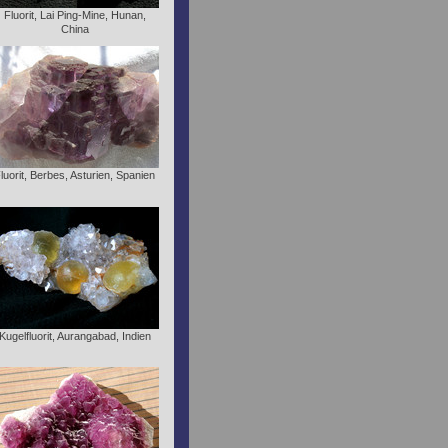
Fluorit, Lai Ping-Mine, Hunan,
China
luorit, Berbes, Asturien, Spanien
Kugelfluorit, Aurangabad, Indien