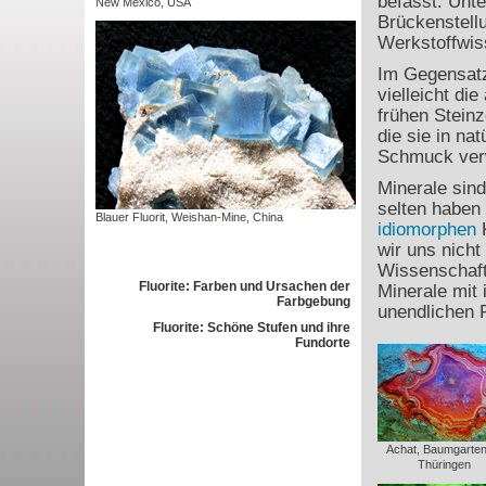
befasst. Unt
New Mexico, USA
Brückenstell
Werkstoffwis
Im Gegensatz
vielleicht di
frühen Steinz
die sie in na
Schmuck ver
Minerale sind
selten haben 
Blauer Fluorit, Weishan-Mine, China
idiomorphen
K
wir uns nicht
Wissenschaft
Fluorite: Farben und Ursachen der
Minerale mit 
Farbgebung
unendlichen 
Fluorite: Schöne Stufen und ihre
Fundorte
Achat, Baumgartent
Thüringen