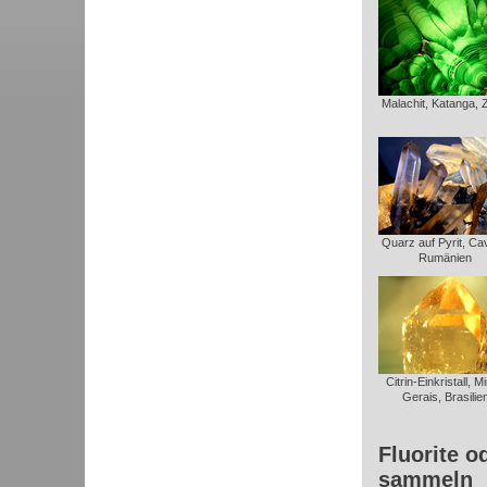
Malachit, Katanga, 
Quarz auf Pyrit, Ca
Rumänien
Citrin-Einkristall, M
Gerais, Brasilie
Fluorite o
sammeln