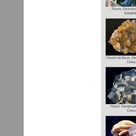
Fluorit, Okorusu
Südafri
Fluorit mit Baryt, Xi
China
Fluorit, Xianghua
China