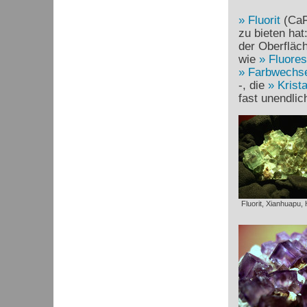
Fluorit
(Ca
zu bieten hat
der Oberfläch
wie
Fluore
Farbwechse
-, die
Krist
fast unendli
Fluorit, Xianhuapu,