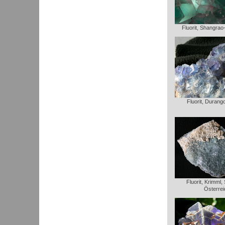
Fluorit, Shangrao
Fluorit, Durang
Fluorit, Krimml,
Österrei