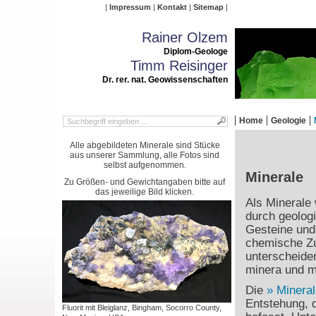
Impressum
Kontakt
Sitemap
Rainer Olzem
Diplom-Geologe
Timm Reisinger
Dr. rer. nat. Geowissenschaften
Home
Geologie
Alle abgebildeten Minerale sind Stücke
aus unserer Sammlung, alle Fotos sind
selbst aufgenommen.
Minerale
Zu Größen- und Gewichtangaben bitte auf
das jeweilige Bild klicken.
Als Minerale 
durch geolog
Gesteine und 
chemische Zu
unterscheide
minera und mi
Die
Mineral
Entstehung, 
Fluorit mit Bleiglanz, Bingham, Socorro County,