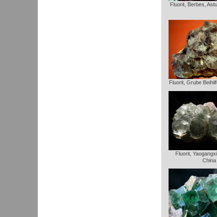
Fluorit, Berbes, Ast
Fluorit, Grube Beihi
Fluorit, Yaogangx
China