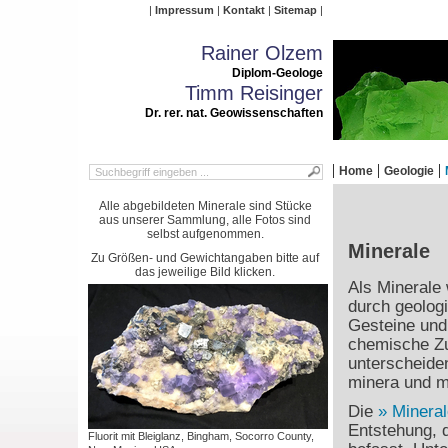
Impressum
Kontakt
Sitemap
Rainer Olzem
Diplom-Geologe
Timm Reisinger
Dr. rer. nat. Geowissenschaften
Home
Geologie
Alle abgebildeten Minerale sind Stücke
aus unserer Sammlung, alle Fotos sind
selbst aufgenommen.
Minerale
Zu Größen- und Gewichtangaben bitte auf
das jeweilige Bild klicken.
Als Minerale 
durch geolog
Gesteine und 
chemische Zu
unterscheide
minera und mi
Die
Mineral
Entstehung, 
Fluorit mit Bleiglanz, Bingham, Socorro County,