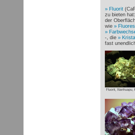
Fluorit
(Ca
zu bieten hat
der Oberfläch
wie
Fluore
Farbwechse
-, die
Krist
fast unendli
Fluorit, Xianhuapu,