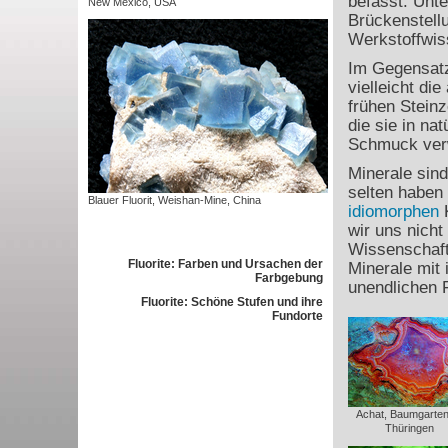
befasst. Unt
New Mexico, USA
Brückenstell
Werkstoffwis
Im Gegensatz
vielleicht di
frühen Steinz
die sie in na
Schmuck ver
Minerale sind
selten haben 
Blauer Fluorit, Weishan-Mine, China
idiomorphen
K
wir uns nicht
Wissenschaft
Fluorite: Farben und Ursachen der
Minerale mit 
Farbgebung
unendlichen 
Fluorite: Schöne Stufen und ihre
Fundorte
Achat, Baumgartent
Thüringen