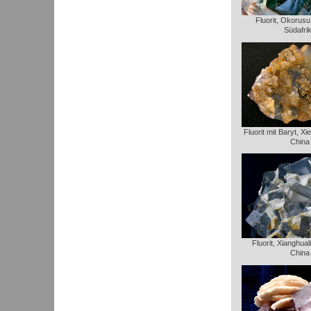
Fluorit, Okorusu
Südafri
Fluorit mit Baryt, Xi
China
Fluorit, Xianghua
China