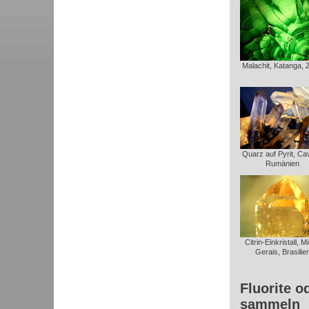
Malachit, Katanga, 
Quarz auf Pyrit, Ca
Rumänien
Citrin-Einkristall, M
Gerais, Brasilie
Fluorite o
sammeln