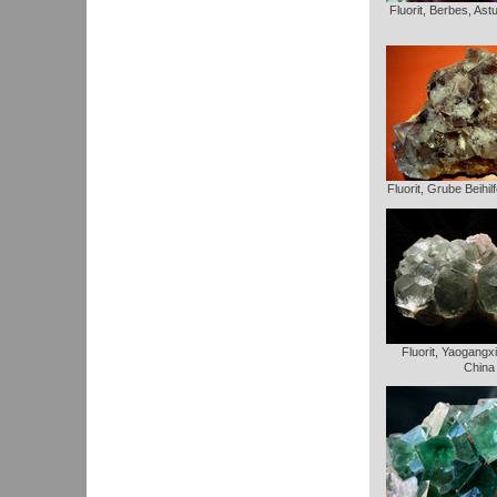
Fluorit, Berbes, Ast
Fluorit, Grube Beihi
Fluorit, Yaogangx
China