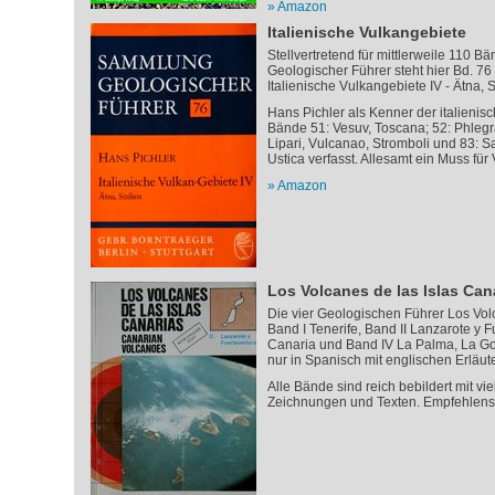
Amazon
Italienische Vulkangebiete
Stellvertretend für mittlerweile 110
Geologischer Führer steht hier Bd. 76 
Italienische Vulkangebiete IV - Ätna, Si
Hans Pichler als Kenner der italienis
Bände 51: Vesuv, Toscana; 52: Phlegrä
Lipari, Vulcanao, Stromboli und 83: Sa
Ustica verfasst. Allesamt ein Muss für
Amazon
Los Volcanes de las Islas Can
Die vier Geologischen Führer Los Vol
Band I Tenerife, Band II Lanzarote y F
Canaria und Band IV La Palma, La Gom
nur in Spanisch mit englischen Erläut
Alle Bände sind reich bebildert mit vi
Zeichnungen und Texten. Empfehlenswe