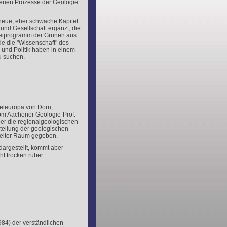
nen Prozesse der Geologie
neue, eher schwache Kapitel
und Gesellschaft ergänzt, die
rteiprogramm der Grünen aus
de die "Wissenschaft" des
 und Politik haben in einem
u suchen.
teleuropa von Dorn,
om Aachener Geologie-Prof.
ber die regionalgeologischen
stellung der geologischen
reiter Raum gegeben.
 dargestellt, kommt aber
t trocken rüber.
984) der verständlichen