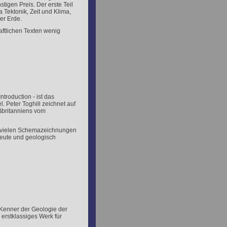
tigen Preis. Der erste Teil
Tektonik, Zeit und Klima,
er Erde.
aftlichen Texten wenig
ntroduction - ist das
. Peter Toghill zeichnet auf
ßbritanniens vom
it vielen Schemazeichnungen
eute und geologisch
e Kenner der Geologie der
 erstklassiges Werk für