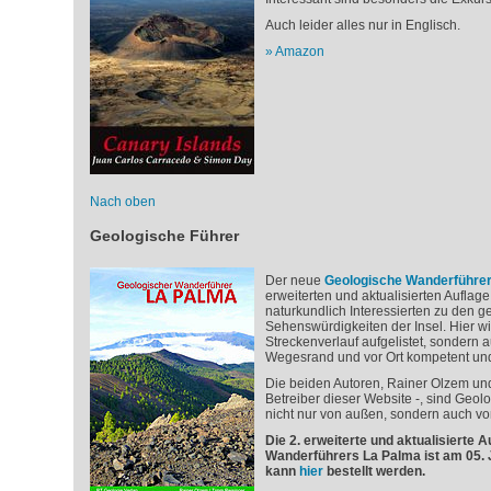
Auch leider alles nur in Englisch.
Amazon
Nach oben
Geologische Führer
Der neue
Geologische Wanderführe
erweiterten und aktualisierten Auflag
naturkundlich Interessierten zu den 
Sehenswürdigkeiten der Insel. Hier wir
Streckenverlauf aufgelistet, sondern 
Wegesrand und vor Ort kompetent und 
Die beiden Autoren, Rainer Olzem und
Betreiber dieser Website -, sind Geol
nicht nur von außen, sondern auch vo
Die 2. erweiterte und aktualisierte 
Wanderführers La Palma ist am 05. 
kann
hier
bestellt werden.