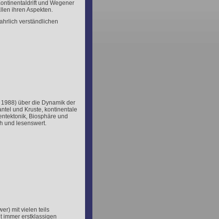
ontinentaldrift und Wegener
llen ihren Aspekten.
ahrlich verständlichen
, 1988) über die Dynamik der
ntel und Kruste, kontinentale
entektonik, Biosphäre und
h und lesenswert.
r) mit vielen teils
ht immer erstklassigen