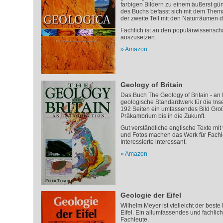
farbigen Bildern zu einem äußerst güns
des Buchs befasst sich mit dem Thema 
der zweite Teil mit den Naturräumen d
Fachlich ist an den populärwissensch
auszusetzen.
Amazon
Geology of Britain
Das Buch The Geology of Britain - an I
geologische Standardwerk für die Insel
192 Seiten ein umfassendes Bild Gro
Präkambrium bis in die Zukunft.
Gut verständliche englische Texte m
und Fotos machen das Werk für Fachl
Interessierte interessant.
Amazon
Geologie der Eifel
Wilhelm Meyer ist vielleicht der best
Eifel. Ein allumfassendes und fachlich
Fachleute.