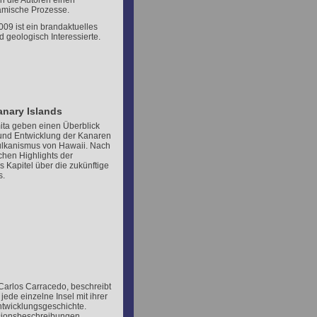
ln die Autoren einen
amische Prozesse.
009 ist ein brandaktuelles
 geologisch Interessierte.
anary Islands
ta geben einen Überblick
und Entwicklung der Kanaren
Vulkanismus von Hawaii. Nach
chen Highlights der
s Kapitel über die zukünftige
s.
Carlos Carracedo, beschreibt
ede einzelne Insel mit ihrer
ntwicklungsgeschichte.
rsionsbeschreibungen.