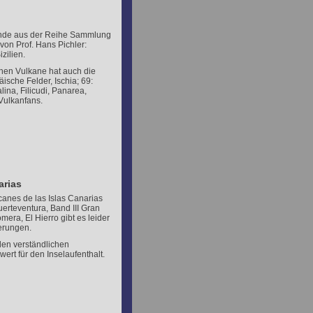
 Bände aus der Reihe Sammlung
von Prof. Hans Pichler:
zilien.
chen Vulkane hat auch die
ische Felder, Ischia; 69:
lina, Filicudi, Panarea,
 Vulkanfans.
arias
canes de las Islas Canarias
uerteventura, Band III Gran
era, El Hierro gibt es leider
erungen.
elen verständlichen
rt für den Inselaufenthalt.