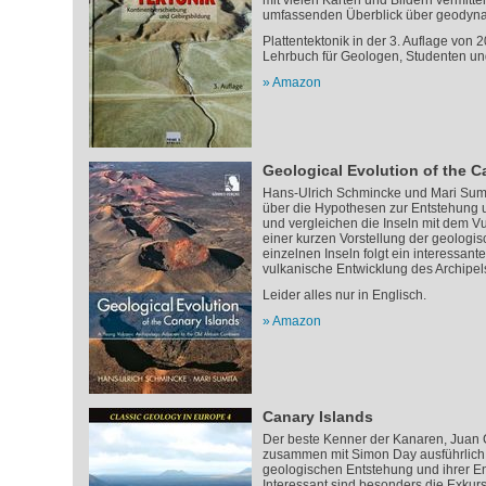
mit vielen Karten und Bildern vermitte
umfassenden Überblick über geodyn
Plattentektonik in der 3. Auflage von 2
Lehrbuch für Geologen, Studenten und
Amazon
Geological Evolution of the C
Hans-Ulrich Schmincke und Mari Sumi
über die Hypothesen zur Entstehung 
und vergleichen die Inseln mit dem 
einer kurzen Vorstellung der geologis
einzelnen Inseln folgt ein interessante
vulkanische Entwicklung des Archipel
Leider alles nur in Englisch.
Amazon
Canary Islands
Der beste Kenner der Kanaren, Juan 
zusammen mit Simon Day ausführlich j
geologischen Entstehung und ihrer E
Interessant sind besonders die Exku