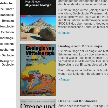
grundlegenden endogenen und exoge
Lehrbücher
durch verständliche Texte und Bilder.
che Führer
Die Neuauflage wurde (leider) durch 
wie Klima, Geobiologie, Wissenschaft 
lkanologie
sich streckenweise lesen wie ein Pa
den 80er Jahren. Im Klimakapitel wur
Bergbau
IPCC kritiklos übernommen. Ideologie
äontologie
wissenschaftlichen Lehrbuch nichts z
Evolution
Amazon
ineralogie
geschichte
Geologie von Mitteleuropa
nschaften
Die Neuauflage der Geologie von Mit
Brinkmann und Lotze - überarbeitet v
 Geologie
Roland Walter - gibt eine Übersicht ü
t Bezug zur
Verhältnisse in Mitteleuropa. Der Dar
Geologie
Entwicklung der Einzelgebiete wird b
Der umfangreiche Stoff ist textlich gut
wegen der fehlenden Bebilderung rech
Amazon
Ozeane und Kontinente
Ältere doch lesenswerte 2. Auflage (1