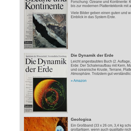
Forschung: Ozeane und Kontinente: K
bis zur modernen Plattentektonik mit a
Viele Bilder geben einen guten und w
Einblick in das System Erde.
Die Dynamik der Erde
Leicht angestaubtes Buch (2. Auflage
Erde: Der Schalenaufbau mit Kern, Ma
und ozeanische Kruste, Terrane, Platt
Atmosphäre. Trotzdem gut verständlic
Amazon
Geologica
Ein Großband (33 x 26 cm, 3,4 kg schwe
großartigen, wenn auch qualitativ nic