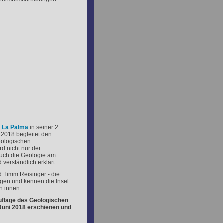
r La Palma
in seiner 2.
e 2018 begleitet den
geologischen
d nicht nur der
auch die Geologie am
verständlich erklärt.
 Timm Reisinger - die
ogen und kennen die Insel
n innen.
Auflage des Geologischen
Juni 2018 erschienen und