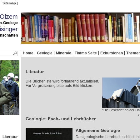
Sitemap
 Olzem
m-Geologe
singer
enschaften
Home
Geologie
Minerale
Timms Seite
Exkursionen
Theme
Literatur
Die Bücherliste wird fortlaufend aktualisiert.
Für Vergrößerung bitte aufs Bild klicken.
"Die Lesende" an der Ha
v
Geologie: Fach- und Lehrbücher
Allgemeine Geologie
Literatur
Das geologische Lehrbuch schlechthin