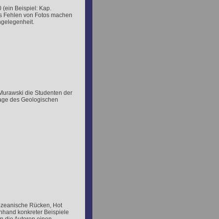
 (ein Beispiel: Kap.
das Fehlen von Fotos machen
ngelegenheit.
 Murawski die Studenten der
lage des Geologischen
ozeanische Rücken, Hot
Anhand konkreter Beispiele