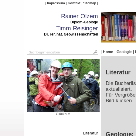
Impressum
Kontakt
Sitemap
Rainer Olzem
Diplom-Geologe
Timm Reisinger
Dr. rer. nat. Geowissenschaften
Home
Geologie
Literatur
Die Bücherlis
aktualisiert.
Für Vergrößer
Bild klicken.
Glückauf!
Geologie:
Literatur