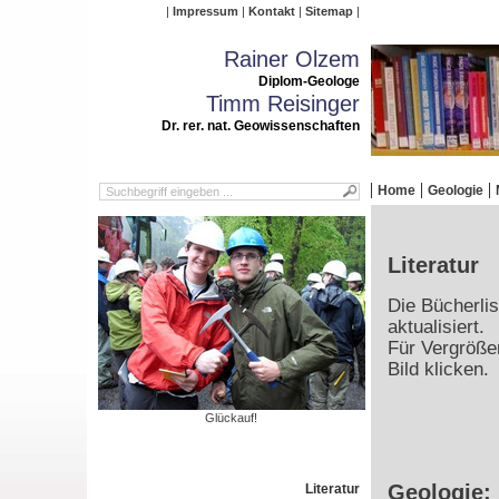
Impressum
Kontakt
Sitemap
Rainer Olzem
Diplom-Geologe
Timm Reisinger
Dr. rer. nat. Geowissenschaften
Home
Geologie
Literatur
Die Bücherlis
aktualisiert.
Für Vergrößer
Bild klicken.
Glückauf!
Geologie:
Literatur