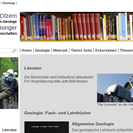
Sitemap
 Olzem
m-Geologe
singer
enschaften
Home
Geologie
Minerale
Timms Seite
Exkursionen
Theme
Literatur
Die Bücherliste wird fortlaufend aktualisiert.
Für Vergrößerung bitte aufs Bild klicken.
"Die Lesende" an der Ha
v
Geologie: Fach- und Lehrbücher
Allgemeine Geologie
Literatur
Das geologische Lehrbuch schlechthin