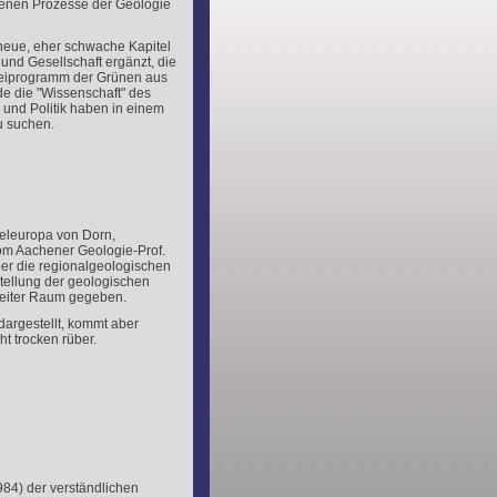
nen Prozesse der Geologie
neue, eher schwache Kapitel
und Gesellschaft ergänzt, die
rteiprogramm der Grünen aus
de die "Wissenschaft" des
 und Politik haben in einem
u suchen.
teleuropa von Dorn,
om Aachener Geologie-Prof.
ber die regionalgeologischen
stellung der geologischen
reiter Raum gegeben.
 dargestellt, kommt aber
t trocken rüber.
984) der verständlichen