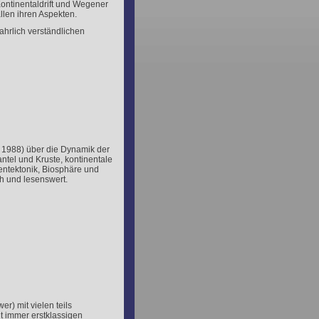
ontinentaldrift und Wegener
llen ihren Aspekten.
ahrlich verständlichen
, 1988) über die Dynamik der
ntel und Kruste, kontinentale
entektonik, Biosphäre und
h und lesenswert.
r) mit vielen teils
ht immer erstklassigen