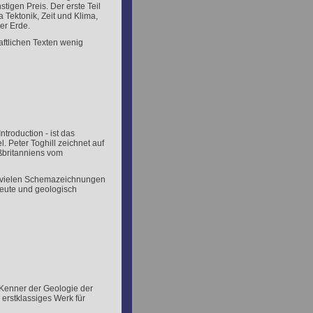
tigen Preis. Der erste Teil
Tektonik, Zeit und Klima,
er Erde.
aftlichen Texten wenig
ntroduction - ist das
. Peter Toghill zeichnet auf
ßbritanniens vom
it vielen Schemazeichnungen
eute und geologisch
e Kenner der Geologie der
 erstklassiges Werk für