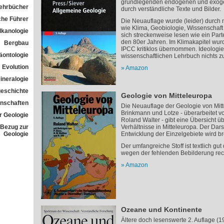
grundlegenden endogenen und exoge
Lehrbücher
durch verständliche Texte und Bilder.
che Führer
Die Neuauflage wurde (leider) durch 
wie Klima, Geobiologie, Wissenschaft 
lkanologie
sich streckenweise lesen wie ein Pa
den 80er Jahren. Im Klimakapitel wur
Bergbau
IPCC kritiklos übernommen. Ideologie
äontologie
wissenschaftlichen Lehrbuch nichts z
Evolution
Amazon
ineralogie
geschichte
Geologie von Mitteleuropa
nschaften
Die Neuauflage der Geologie von Mit
Brinkmann und Lotze - überarbeitet v
 Geologie
Roland Walter - gibt eine Übersicht ü
t Bezug zur
Verhältnisse in Mitteleuropa. Der Dar
Geologie
Entwicklung der Einzelgebiete wird b
Der umfangreiche Stoff ist textlich gut
wegen der fehlenden Bebilderung rech
Amazon
Ozeane und Kontinente
Ältere doch lesenswerte 2. Auflage (1