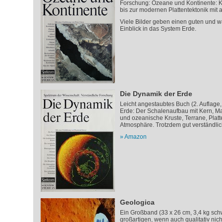
Forschung: Ozeane und Kontinente: K
bis zur modernen Plattentektonik mit a
Viele Bilder geben einen guten und w
Einblick in das System Erde.
Die Dynamik der Erde
Leicht angestaubtes Buch (2. Auflage
Erde: Der Schalenaufbau mit Kern, Ma
und ozeanische Kruste, Terrane, Platt
Atmosphäre. Trotzdem gut verständlic
Amazon
Geologica
Ein Großband (33 x 26 cm, 3,4 kg schwe
großartigen, wenn auch qualitativ nic