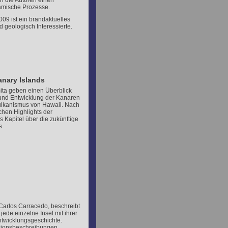
ln die Autoren einen
amische Prozesse.
009 ist ein brandaktuelles
 geologisch Interessierte.
anary Islands
ta geben einen Überblick
und Entwicklung der Kanaren
Vulkanismus von Hawaii. Nach
chen Highlights der
s Kapitel über die zukünftige
s.
Carlos Carracedo, beschreibt
ede einzelne Insel mit ihrer
ntwicklungsgeschichte.
rsionsbeschreibungen.