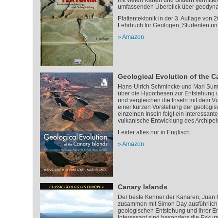
mit vielen Karten und Bildern vermitte
umfassenden Überblick über geodyn
Plattentektonik in der 3. Auflage von 2
Lehrbuch für Geologen, Studenten und
Amazon
Geological Evolution of the C
Hans-Ulrich Schmincke und Mari Sumi
über die Hypothesen zur Entstehung 
und vergleichen die Inseln mit dem 
einer kurzen Vorstellung der geologis
einzelnen Inseln folgt ein interessante
vulkanische Entwicklung des Archipel
Leider alles nur in Englisch.
Amazon
Canary Islands
Der beste Kenner der Kanaren, Juan 
zusammen mit Simon Day ausführlich j
geologischen Entstehung und ihrer E
Interessant sind besonders die Exku