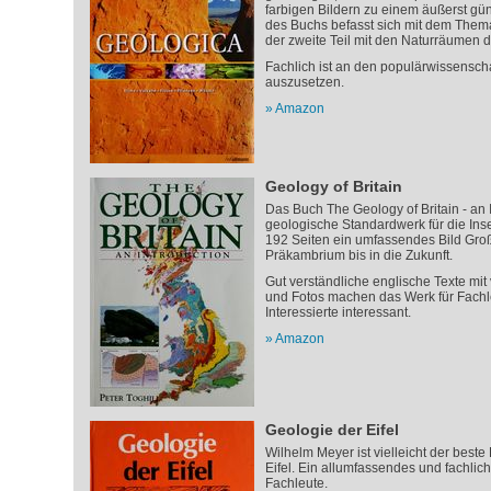
farbigen Bildern zu einem äußerst güns
des Buchs befasst sich mit dem Thema 
der zweite Teil mit den Naturräumen d
Fachlich ist an den populärwissensch
auszusetzen.
Amazon
Geology of Britain
Das Buch The Geology of Britain - an I
geologische Standardwerk für die Insel
192 Seiten ein umfassendes Bild Gro
Präkambrium bis in die Zukunft.
Gut verständliche englische Texte m
und Fotos machen das Werk für Fachl
Interessierte interessant.
Amazon
Geologie der Eifel
Wilhelm Meyer ist vielleicht der best
Eifel. Ein allumfassendes und fachlich
Fachleute.