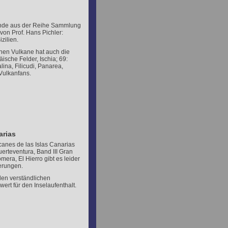
 Bände aus der Reihe Sammlung
von Prof. Hans Pichler:
zilien.
chen Vulkane hat auch die
ische Felder, Ischia; 69:
lina, Filicudi, Panarea,
 Vulkanfans.
arias
canes de las Islas Canarias
uerteventura, Band III Gran
era, El Hierro gibt es leider
erungen.
elen verständlichen
rt für den Inselaufenthalt.