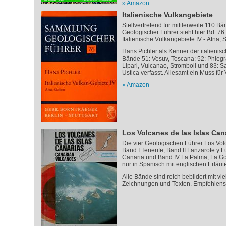
Amazon
Italienische Vulkangebiete
Stellvertretend für mittlerweile 110
Geologischer Führer steht hier Bd. 76 
Italienische Vulkangebiete IV - Ätna, Si
Hans Pichler als Kenner der italienis
Bände 51: Vesuv, Toscana; 52: Phlegrä
Lipari, Vulcanao, Stromboli und 83: Sa
Ustica verfasst. Allesamt ein Muss für
Amazon
Los Volcanes de las Islas Can
Die vier Geologischen Führer Los Vol
Band I Tenerife, Band II Lanzarote y F
Canaria und Band IV La Palma, La Gom
nur in Spanisch mit englischen Erläut
Alle Bände sind reich bebildert mit vi
Zeichnungen und Texten. Empfehlenswe