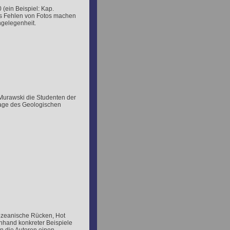
 (ein Beispiel: Kap.
das Fehlen von Fotos machen
ngelegenheit.
 Murawski die Studenten der
lage des Geologischen
ozeanische Rücken, Hot
Anhand konkreter Beispiele