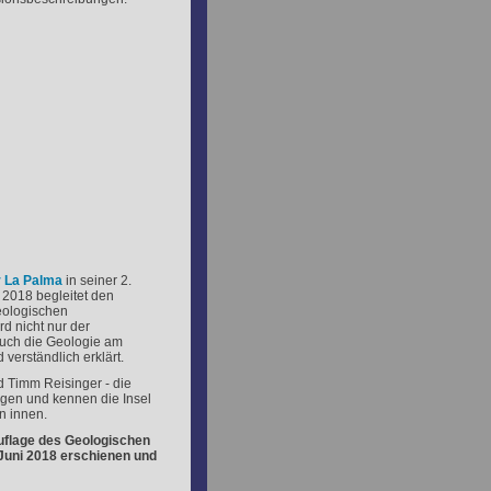
r La Palma
in seiner 2.
e 2018 begleitet den
geologischen
d nicht nur der
auch die Geologie am
verständlich erklärt.
 Timm Reisinger - die
ogen und kennen die Insel
n innen.
Auflage des Geologischen
Juni 2018 erschienen und