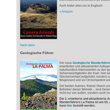
Auch leider alles nur in Englisch.
Amazon
Nach oben
Geologische Führer
Der neue
Geologische Wanderführe
erweiterten und aktualisierten Auflag
naturkundlich Interessierten zu den 
Sehenswürdigkeiten der Insel. Hier wir
Streckenverlauf aufgelistet, sondern 
Wegesrand und vor Ort kompetent und 
Die beiden Autoren, Rainer Olzem und
Betreiber dieser Website -, sind Geol
nicht nur von außen, sondern auch vo
Die 2. erweiterte und aktualisierte 
Wanderführers La Palma ist am 05. 
kann
hier
bestellt werden.