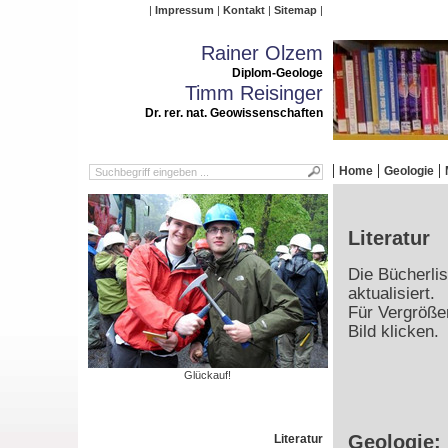
Impressum
Kontakt
Sitemap
Rainer Olzem
Diplom-Geologe
Timm Reisinger
Dr. rer. nat. Geowissenschaften
Home
Geologie
Literatur
Die Bücherlis
aktualisiert.
Für Vergrößer
Bild klicken.
Glückauf!
Geologie:
Literatur