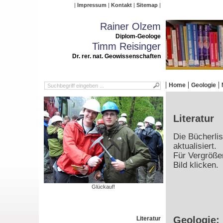
Impressum
Kontakt
Sitemap
Rainer Olzem
Diplom-Geologe
Timm Reisinger
Dr. rer. nat. Geowissenschaften
Home
Geologie
Literatur
Die Bücherlis
aktualisiert.
Für Vergrößer
Bild klicken.
Glückauf!
Geologie:
Literatur