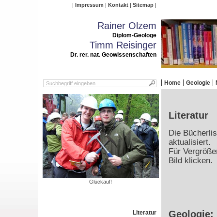
Impressum
Kontakt
Sitemap
Rainer Olzem
Diplom-Geologe
Timm Reisinger
Dr. rer. nat. Geowissenschaften
Home
Geologie
Literatur
Die Bücherlis
aktualisiert.
Für Vergrößer
Bild klicken.
Glückauf!
Geologie:
Literatur