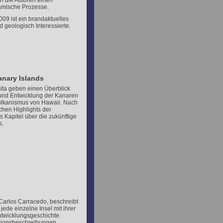
ln die Autoren einen
amische Prozesse.
009 ist ein brandaktuelles
 geologisch Interessierte.
anary Islands
ta geben einen Überblick
und Entwicklung der Kanaren
Vulkanismus von Hawaii. Nach
chen Highlights der
s Kapitel über die zukünftige
s.
Carlos Carracedo, beschreibt
ede einzelne Insel mit ihrer
ntwicklungsgeschichte.
rsionsbeschreibungen.