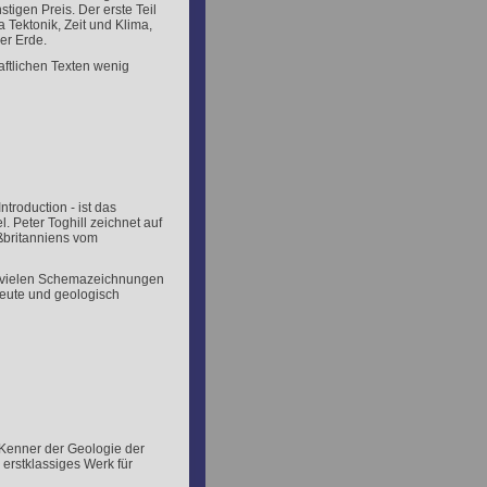
tigen Preis. Der erste Teil
Tektonik, Zeit und Klima,
er Erde.
aftlichen Texten wenig
ntroduction - ist das
. Peter Toghill zeichnet auf
ßbritanniens vom
it vielen Schemazeichnungen
eute und geologisch
e Kenner der Geologie der
 erstklassiges Werk für