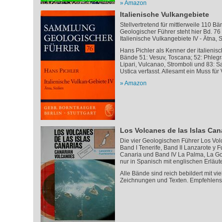
Amazon
Italienische Vulkangebiete
Stellvertretend für mittlerweile 110
Geologischer Führer steht hier Bd. 76 
Italienische Vulkangebiete IV - Ätna, Si
Hans Pichler als Kenner der italienis
Bände 51: Vesuv, Toscana; 52: Phlegrä
Lipari, Vulcanao, Stromboli und 83: Sa
Ustica verfasst. Allesamt ein Muss für
Amazon
Los Volcanes de las Islas Can
Die vier Geologischen Führer Los Vol
Band I Tenerife, Band II Lanzarote y F
Canaria und Band IV La Palma, La Gom
nur in Spanisch mit englischen Erläut
Alle Bände sind reich bebildert mit vi
Zeichnungen und Texten. Empfehlenswe