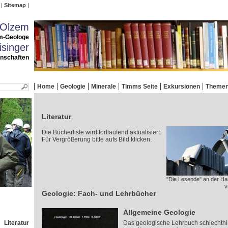
Sitemap
 Olzem
m-Geologe
singer
enschaften
Home
Geologie
Minerale
Timms Seite
Exkursionen
Theme
Literatur
Die Bücherliste wird fortlaufend aktualisiert.
Für Vergrößerung bitte aufs Bild klicken.
"Die Lesende" an der Ha
v
Geologie: Fach- und Lehrbücher
Allgemeine Geologie
Literatur
Das geologische Lehrbuch schlechthin