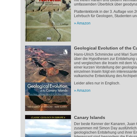
mit vielen Karten und Bildern vermitte
umfassenden Überblick über geodyn
Plattentektonik in der 3. Auflage von 2
Lehrbuch für Geologen, Studenten und
Amazon
Geological Evolution of the C
Hans-Ulrich Schmincke und Mari Sumi
über die Hypothesen zur Entstehung 
und vergleichen die Inseln mit dem 
einer kurzen Vorstellung der geologis
einzelnen Inseln folgt ein interessante
vulkanische Entwicklung des Archipel
Leider alles nur in Englisch.
Amazon
Canary Islands
Der beste Kenner der Kanaren, Juan 
zusammen mit Simon Day ausführlich j
geologischen Entstehung und ihrer E
Interessant sind besonders die Exku