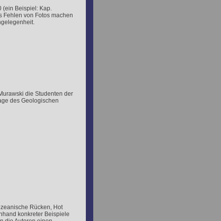
 (ein Beispiel: Kap.
das Fehlen von Fotos machen
ngelegenheit.
 Murawski die Studenten der
lage des Geologischen
ozeanische Rücken, Hot
Anhand konkreter Beispiele