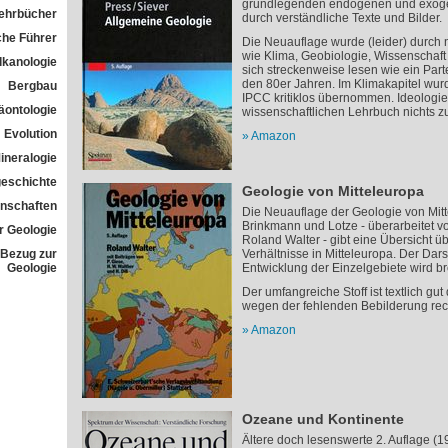
grundlegenden endogenen und exoge
Lehrbücher
durch verständliche Texte und Bilder.
che Führer
Die Neuauflage wurde (leider) durch 
wie Klima, Geobiologie, Wissenschaft 
lkanologie
sich streckenweise lesen wie ein Pa
den 80er Jahren. Im Klimakapitel wur
Bergbau
IPCC kritiklos übernommen. Ideologie
äontologie
wissenschaftlichen Lehrbuch nichts z
Evolution
Amazon
ineralogie
geschichte
Geologie von Mitteleuropa
nschaften
Die Neuauflage der Geologie von Mit
Brinkmann und Lotze - überarbeitet v
 Geologie
Roland Walter - gibt eine Übersicht ü
t Bezug zur
Verhältnisse in Mitteleuropa. Der Dar
Geologie
Entwicklung der Einzelgebiete wird b
Der umfangreiche Stoff ist textlich gut
wegen der fehlenden Bebilderung rech
Amazon
Ozeane und Kontinente
Ältere doch lesenswerte 2. Auflage (1