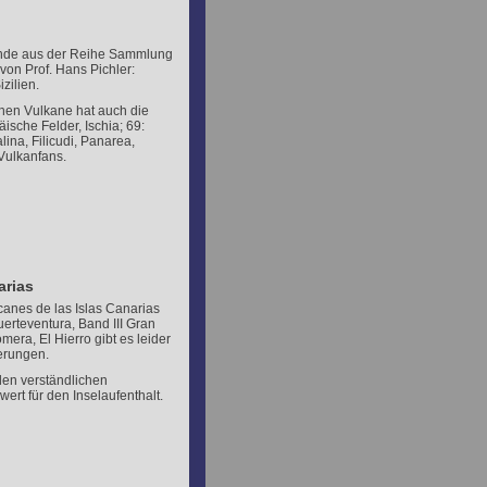
 Bände aus der Reihe Sammlung
von Prof. Hans Pichler:
zilien.
chen Vulkane hat auch die
ische Felder, Ischia; 69:
lina, Filicudi, Panarea,
 Vulkanfans.
arias
canes de las Islas Canarias
uerteventura, Band III Gran
era, El Hierro gibt es leider
erungen.
elen verständlichen
rt für den Inselaufenthalt.