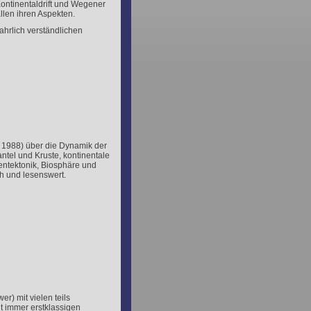
ontinentaldrift und Wegener
llen ihren Aspekten.
ahrlich verständlichen
, 1988) über die Dynamik der
ntel und Kruste, kontinentale
entektonik, Biosphäre und
h und lesenswert.
r) mit vielen teils
ht immer erstklassigen