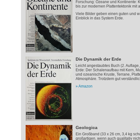
Forschung: Ozeane und Kontinente: K
bis zur modernen Plattentektonik mit a
Viele Bilder geben einen guten und w
Einblick in das System Erde.
Die Dynamik der Erde
Leicht angestaubtes Buch (2. Auflage
Erde: Der Schalenaufbau mit Kern, Ma
und ozeanische Kruste, Terrane, Platt
Atmosphäre. Trotzdem gut verständlic
Amazon
Geologica
Ein Großband (33 x 26 cm, 3,4 kg schwe
großartigen, wenn auch qualitativ nic