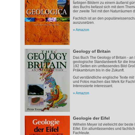
farbigen Bildern zu einem äußerst güns
des Buchs befasst sich mit dem Thema 
der zweite Teil mit den Naturräumen d
Fachlich ist an den populärwissensch
auszusetzen.
Amazon
Geology of Britain
Das Buch The Geology of Britain - an I
geologische Standardwerk für die Insel
192 Seiten ein umfassendes Bild Gro
Präkambrium bis in die Zukunft.
Gut verständliche englische Texte m
und Fotos machen das Werk für Fachl
Interessierte interessant.
Amazon
Geologie der Eifel
Wilhelm Meyer ist vielleicht der best
Eifel. Ein allumfassendes und fachlich
Fachleute.