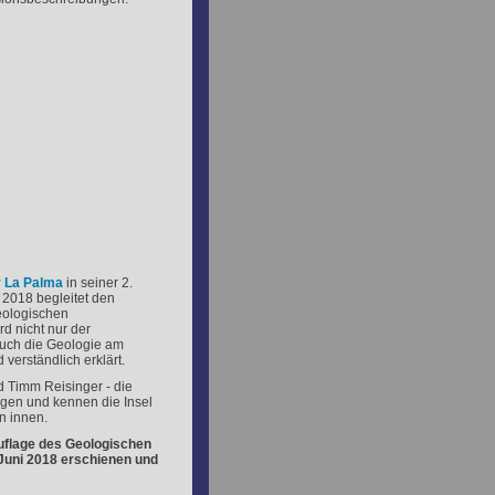
r La Palma
in seiner 2.
e 2018 begleitet den
geologischen
d nicht nur der
auch die Geologie am
verständlich erklärt.
 Timm Reisinger - die
ogen und kennen die Insel
n innen.
Auflage des Geologischen
Juni 2018 erschienen und