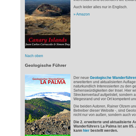
Auch leider alles nur in Englisch.
Amazon
Nach oben
Geologische Führer
Der neue
Geologische Wanderführe
erweiterten und aktualisierten Auflag
naturkundlich Interessierten zu den 
Sehenswürdigkeiten der Insel. Hier wir
Streckenverlauf aufgelistet, sondern 
Wegesrand und vor Ort kompetent und 
Die beiden Autoren, Rainer Olzem und
Betreiber dieser Website -, sind Geol
nicht nur von außen, sondern auch vo
Die 2. erweiterte und aktualisierte 
Wanderführers La Palma ist am 05. 
kann
hier
bestellt werden.