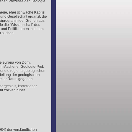
nen Prozesse der Geologie
neue, eher schwache Kapitel
und Gesellschaft ergänzt, die
rteiprogramm der Grünen aus
de die "Wissenschaft" des
 und Politik haben in einem
u suchen.
teleuropa von Dorn,
om Aachener Geologie-Prof.
ber die regionalgeologischen
stellung der geologischen
reiter Raum gegeben.
 dargestellt, kommt aber
t trocken rüber.
984) der verständlichen