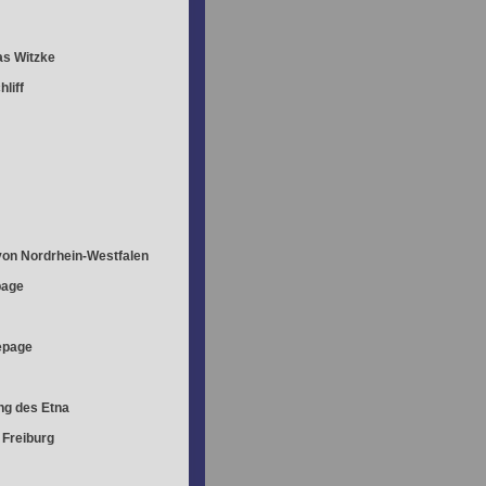
s Witzke
liff
on Nordrhein-Westfalen
age
page
g des Etna
 Freiburg