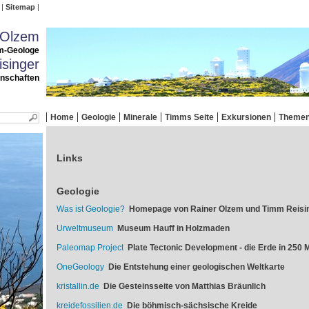
Sitemap
 Olzem
m-Geologe
singer
enschaften
Home
Geologie
Minerale
Timms Seite
Exkursionen
Theme
Links
Geologie
Was ist Geologie?
Homepage von Rainer Olzem und Timm Reisi
Urweltmuseum
Museum Hauff in Holzmaden
Paleomap Project
Plate Tectonic Development - die Erde in 250 M
OneGeology
Die Entstehung einer geologischen Weltkarte
kristallin.de
Die Gesteinsseite von Matthias Bräunlich
kreidefossilien.de
Die böhmisch-sächsische Kreide