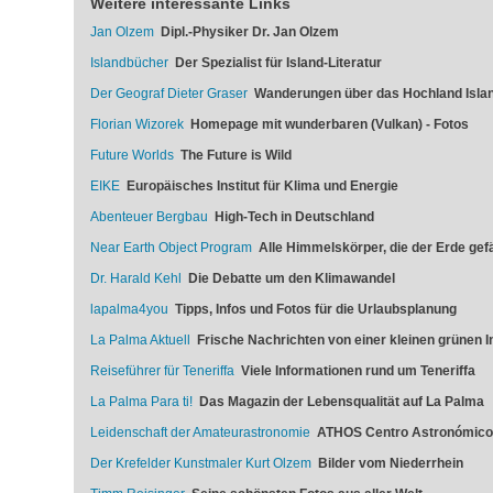
Weitere interessante Links
Jan Olzem
Dipl.-Physiker Dr. Jan Olzem
Islandbücher
Der Spezialist für Island-Literatur
Der Geograf Dieter Graser
Wanderungen über das Hochland Isla
Florian Wizorek
Homepage mit wunderbaren (Vulkan) - Fotos
Future Worlds
The Future is Wild
EIKE
Europäisches Institut für Klima und Energie
Abenteuer Bergbau
High-Tech in Deutschland
Near Earth Object Program
Alle Himmelskörper, die der Erde ge
Dr. Harald Kehl
Die Debatte um den Klimawandel
lapalma4you
Tipps, Infos und Fotos für die Urlaubsplanung
La Palma Aktuell
Frische Nachrichten von einer kleinen grünen In
Reiseführer für Teneriffa
Viele Informationen rund um Teneriffa
La Palma Para ti!
Das Magazin der Lebensqualität auf La Palma
Leidenschaft der Amateurastronomie
ATHOS Centro Astronómico
Der Krefelder Kunstmaler Kurt Olzem
Bilder vom Niederrhein