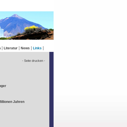
n
Literatur
News
Links
- Seite drucken -
nger
illionen Jahren