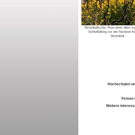
Strombolicchio, Rest einer alten v
Schlotfüllung vor der Nordost-K
Stromboli
Hochschulen und
Firmen 
Weitere interess