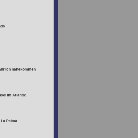
nds
fährlich nahekommen
sel im Atlantik
 La Palma