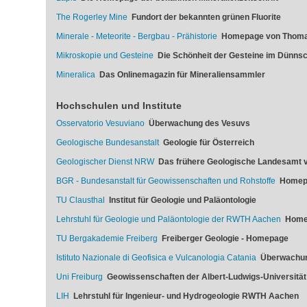
The Rogerley Mine
Fundort der bekannten grünen Fluorite
Minerale - Meteorite - Bergbau - Prähistorie
Homepage von Thoma
Mikroskopie und Gesteine
Die Schönheit der Gesteine im Dünnsch
Mineralica
Das Onlinemagazin für Mineraliensammler
Hochschulen und Institute
Osservatorio Vesuviano
Überwachung des Vesuvs
Geologische Bundesanstalt
Geologie für Österreich
Geologischer Dienst NRW
Das frühere Geologische Landesamt v
BGR - Bundesanstalt für Geowissenschaften und Rohstoffe
Homep
TU Clausthal
Institut für Geologie und Paläontologie
Lehrstuhl für Geologie und Paläontologie der RWTH Aachen
Home
TU Bergakademie Freiberg
Freiberger Geologie - Homepage
Istituto Nazionale di Geofisica e Vulcanologia Catania
Überwachun
Uni Freiburg
Geowissenschaften der Albert-Ludwigs-Universität
LIH
Lehrstuhl für Ingenieur- und Hydrogeologie RWTH Aachen