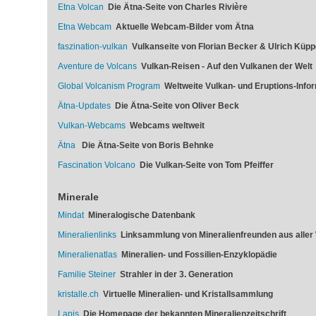
Etna Volcan
Die Ätna-Seite von Charles Rivière
Etna Webcam
Aktuelle Webcam-Bilder vom Ätna
faszination-vulkan
Vulkanseite von Florian Becker & Ulrich Küpp
Aventure de Volcans
Vulkan-Reisen - Auf den Vulkanen der Welt
Global Volcanism Program
Weltweite Vulkan- und Eruptions-Info
Ätna-Updates
Die Ätna-Seite von Oliver Beck
Vulkan-Webcams
Webcams weltweit
Ätna
Die Ätna-Seite von Boris Behnke
Fascination Volcano
Die Vulkan-Seite von Tom Pfeiffer
Minerale
Mindat
Mineralogische Datenbank
Mineralienlinks
Linksammlung von Mineralienfreunden aus aller 
Mineralienatlas
Mineralien- und Fossilien-Enzyklopädie
Familie Steiner
Strahler in der 3. Generation
kristalle.ch
Virtuelle Mineralien- und Kristallsammlung
Lapis
Die Homepage der bekannten Mineralienzeitschrift