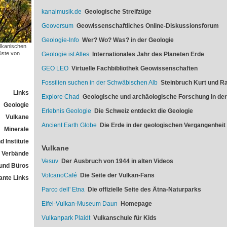
kanalmusik.de
Geologische Streifzüge
Geoversum
Geowissenschaftliches Online-Diskussionsforum
Geologie-Info
Wer? Wo? Was? in der Geologie
ulkanischen
üste von
Geologie ist Alles
Internationales Jahr des Planeten Erde
GEO LEO
Virtuelle Fachbibliothek Geowissenschaften
Fossilien suchen in der Schwäbischen Alb
Steinbruch Kurt und Ra
Links
Explore Chad
Geologische und archäologische Forschung in de
Geologie
Erlebnis Geologie
Die Schweiz entdeckt die Geologie
Vulkane
Ancient Earth Globe
Die Erde in der geologischen Vergangenheit
Minerale
 Institute
Vulkane
Verbände
Vesuv
Der Ausbruch von 1944 in alten Videos
und Büros
VolcanoCafé
Die Seite der Vulkan-Fans
ante Links
Parco dell' Etna
Die offizielle Seite des Ätna-Naturparks
Eifel-Vulkan-Museum Daun
Homepage
Vulkanpark Plaidt
Vulkanschule für Kids