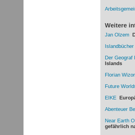
Arbeitsgemei
Weitere in
Jan Olzem
Di
Islandbücher
Der Geograf 
Islands
Florian Wizo
Future World
EIKE
Europäi
Abenteuer B
Near Earth O
gefährlich 