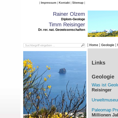
Impressum
Kontakt
Sitemap
Rainer Olzem
Diplom-Geologe
Timm Reisinger
Dr. rer. nat. Geowissenschaften
Home
Geologie
Links
Geologie
Was ist Geol
Reisinger
Urweltmuse
Paleomap Pro
Millionen Ja