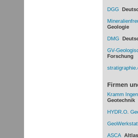
DGG
Deutsch
Mineralienfr
Geologie
DMG
Deutsch
GV-Geologisc
Forschung
stratigraphie
Firmen un
Kramm Ingen
Geotechnik
HYDR.O. Geo
GeoWerkstat
ASCA
Altlas