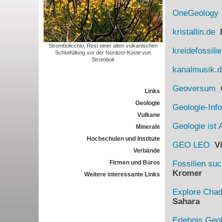
OneGeology
kristallin.de
D
Strombolicchio, Rest einer alten vulkanischen
kreidefossili
Schlotfüllung vor der Nordost-Küste von
Stromboli
kanalmusik.d
Geoversum
G
Links
Geologie
Geologie-Info
Vulkane
Geologie ist 
Minerale
Hochschulen und Institute
GEO LEO
Vi
Verbände
Firmen und Büros
Fossilien su
Kromer
Weitere interessante Links
Explore Cha
Sahara
Erlebnis Geo