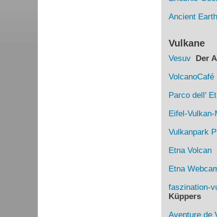
Ancient Eart
Vulkane
Vesuv
Der Au
VolcanoCafé
Parco dell' E
Eifel-Vulka
Vulkanpark Pl
Etna Volcan
D
Etna Webca
faszination-v
Küppers
Aventure de 