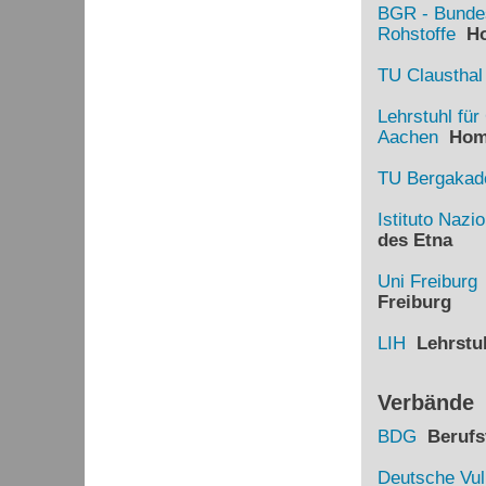
BGR - Bundes
Rohstoffe
Ho
TU Clausthal
Lehrstuhl fü
Aachen
Hom
TU Bergakade
Istituto Nazi
des Etna
Uni Freiburg
Freiburg
LIH
Lehrstuh
Verbände
BDG
Berufsv
Deutsche Vul