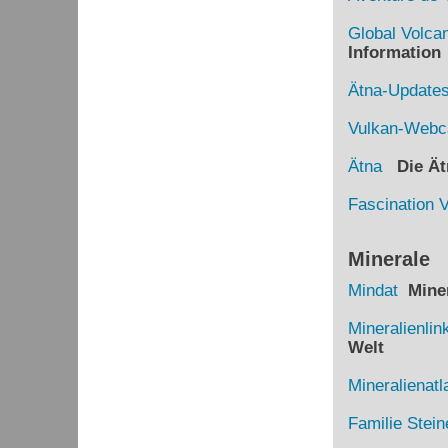
Global Volca
Information
Ätna-Update
Vulkan-Web
Ätna
Die Ätn
Fascination 
Minerale
Mindat
Miner
Mineralienlin
Welt
Mineralienatl
Familie Stein