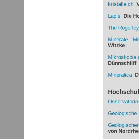
kristalle.ch
Vi
Lapis
Die Hom
The Rogerley
Minerale - Me
Witzke
Mikroskopie 
Dünnschliff
Mineralica
Da
Hochschule
Osservatorio
Geologische 
Geologische
von Nordrhe