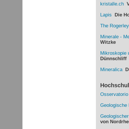
kristalle.ch
Vi
Lapis
Die Hom
The Rogerley
Minerale - Me
Witzke
Mikroskopie 
Dünnschliff
Mineralica
Da
Hochschule
Osservatorio
Geologische 
Geologische
von Nordrhe