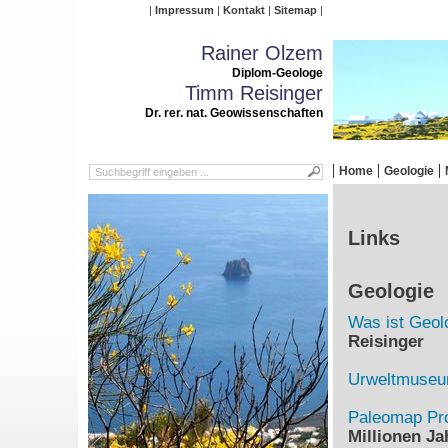
Impressum
Kontakt
Sitemap
Rainer Olzem
Diplom-Geologe
Timm Reisinger
Dr. rer. nat. Geowissenschaften
Home
Geologie
Links
Geologie
Was ist Geol
Reisinger
Urweltmuse
Paleomap Pro
Millionen Ja