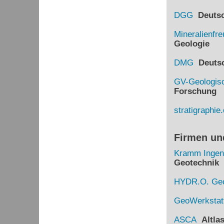
DGG
Deutsch
Mineralienfr
Geologie
DMG
Deutsch
GV-Geologisc
Forschung
stratigraphie
Firmen un
Kramm Ingen
Geotechnik
HYDR.O. Geo
GeoWerkstat
ASCA
Altlas