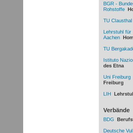
BGR - Bundes
Rohstoffe
Ho
TU Clausthal
Lehrstuhl fü
Aachen
Hom
TU Bergakade
Istituto Nazi
des Etna
Uni Freiburg
Freiburg
LIH
Lehrstuh
Verbände
BDG
Berufsv
Deutsche Vul