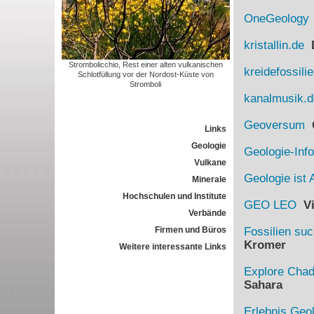
OneGeology
kristallin.de
D
Strombolicchio, Rest einer alten vulkanischen
kreidefossili
Schlotfüllung vor der Nordost-Küste von
Stromboli
kanalmusik.d
Geoversum
G
Links
Geologie
Geologie-Info
Vulkane
Geologie ist 
Minerale
Hochschulen und Institute
GEO LEO
Vi
Verbände
Firmen und Büros
Fossilien su
Kromer
Weitere interessante Links
Explore Cha
Sahara
Erlebnis Geo