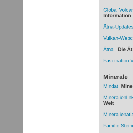
Global Volca
Information
Ätna-Update
Vulkan-Web
Ätna
Die Ätn
Fascination 
Minerale
Mindat
Miner
Mineralienlin
Welt
Mineralienatl
Familie Stein