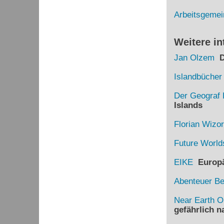
Arbeitsgemei
Weitere in
Jan Olzem
Di
Islandbücher
Der Geograf 
Islands
Florian Wizo
Future World
EIKE
Europäi
Abenteuer B
Near Earth O
gefährlich 