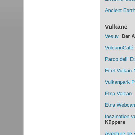
Ancient Eart
Vulkane
Vesuv
Der Au
VolcanoCafé
Parco dell' E
Eifel-Vulka
Vulkanpark Pl
Etna Volcan
D
Etna Webca
faszination-v
Küppers
Aventure de 