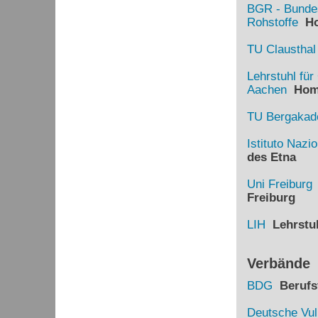
BGR - Bundes
Rohstoffe
Ho
TU Clausthal
Lehrstuhl fü
Aachen
Hom
TU Bergakade
Istituto Nazi
des Etna
Uni Freiburg
Freiburg
LIH
Lehrstuh
Verbände
BDG
Berufsv
Deutsche Vul