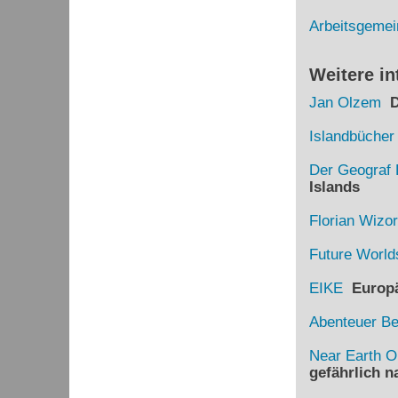
Arbeitsgemei
Weitere in
Jan Olzem
Di
Islandbücher
Der Geograf 
Islands
Florian Wizo
Future World
EIKE
Europäi
Abenteuer B
Near Earth O
gefährlich 