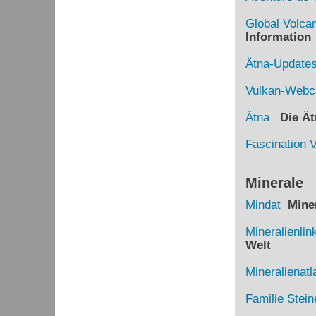
Global Volca
Information
Ätna-Update
Vulkan-Web
Ätna
Die Ätn
Fascination 
Minerale
Mindat
Miner
Mineralienlin
Welt
Mineralienatl
Familie Stein