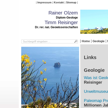
Impressum
Kontakt
Sitemap
Rainer Olzem
Diplom-Geologe
Timm Reisinger
Dr. rer. nat. Geowissenschaften
Home
Geologie
Links
Geologie
Was ist Geol
Reisinger
Urweltmuse
Paleomap Pro
Millionen Ja