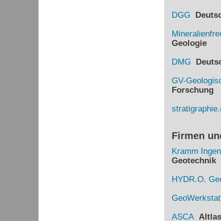
DGG
Deutsch
Mineralienfr
Geologie
DMG
Deutsch
GV-Geologisc
Forschung
stratigraphie
Firmen un
Kramm Ingen
Geotechnik
HYDR.O. Geo
GeoWerkstat
ASCA
Altlas