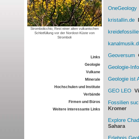
OneGeology
kristallin.de
D
Strombolicchio, Rest einer alten vulkanischen
kreidefossili
Schlotfüllung vor der Nordost-Küste von
Stromboli
kanalmusik.d
Geoversum
G
Links
Geologie
Geologie-Info
Vulkane
Geologie ist 
Minerale
Hochschulen und Institute
GEO LEO
Vi
Verbände
Firmen und Büros
Fossilien su
Kromer
Weitere interessante Links
Explore Cha
Sahara
Erlebnis Geo