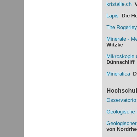
kristalle.ch
Vi
Lapis
Die Hom
The Rogerley
Minerale - Me
Witzke
Mikroskopie 
Dünnschliff
Mineralica
Da
Hochschule
Osservatorio
Geologische 
Geologische
von Nordrhe