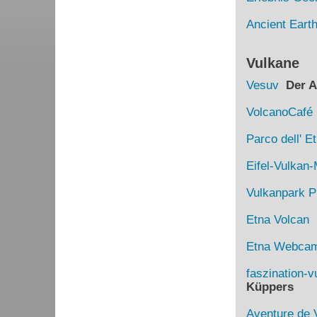
Ancient Eart
Vulkane
Vesuv
Der Au
VolcanoCafé
Parco dell' E
Eifel-Vulka
Vulkanpark Pl
Etna Volcan
D
Etna Webca
faszination-v
Küppers
Aventure de 