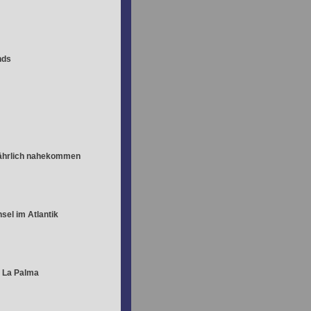
nds
fährlich nahekommen
sel im Atlantik
 La Palma