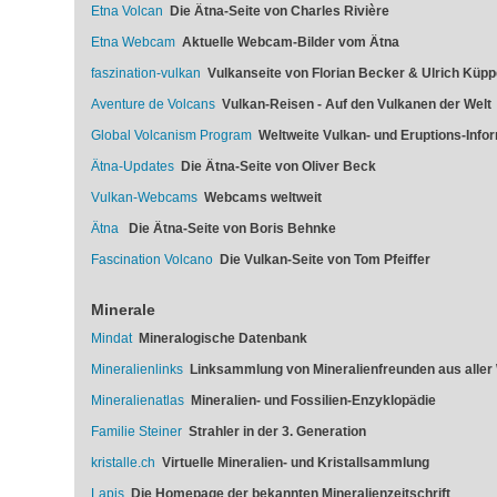
Etna Volcan
Die Ätna-Seite von Charles Rivière
Etna Webcam
Aktuelle Webcam-Bilder vom Ätna
faszination-vulkan
Vulkanseite von Florian Becker & Ulrich Küpp
Aventure de Volcans
Vulkan-Reisen - Auf den Vulkanen der Welt
Global Volcanism Program
Weltweite Vulkan- und Eruptions-Info
Ätna-Updates
Die Ätna-Seite von Oliver Beck
Vulkan-Webcams
Webcams weltweit
Ätna
Die Ätna-Seite von Boris Behnke
Fascination Volcano
Die Vulkan-Seite von Tom Pfeiffer
Minerale
Mindat
Mineralogische Datenbank
Mineralienlinks
Linksammlung von Mineralienfreunden aus aller 
Mineralienatlas
Mineralien- und Fossilien-Enzyklopädie
Familie Steiner
Strahler in der 3. Generation
kristalle.ch
Virtuelle Mineralien- und Kristallsammlung
Lapis
Die Homepage der bekannten Mineralienzeitschrift