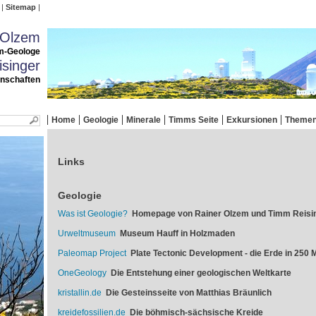
Sitemap
 Olzem
m-Geologe
singer
enschaften
Home
Geologie
Minerale
Timms Seite
Exkursionen
Theme
Links
Geologie
Was ist Geologie?
Homepage von Rainer Olzem und Timm Reisi
Urweltmuseum
Museum Hauff in Holzmaden
Paleomap Project
Plate Tectonic Development - die Erde in 250 M
OneGeology
Die Entstehung einer geologischen Weltkarte
kristallin.de
Die Gesteinsseite von Matthias Bräunlich
kreidefossilien.de
Die böhmisch-sächsische Kreide