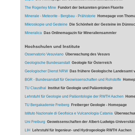
The Rogerley Mine
Fundort der bekannten grünen Fluorite
Minerale - Meteorite - Bergbau - Prähistorie
Homepage von Thoma
Mikroskopie und Gesteine
Die Schönheit der Gesteine im Dünnsch
Mineralica
Das Onlinemagazin für Mineraliensammler
Hochschulen und Institute
Osservatorio Vesuviano
Überwachung des Vesuvs
Geologische Bundesanstalt
Geologie für Österreich
Geologischer Dienst NRW
Das frühere Geologische Landesamt v
BGR - Bundesanstalt für Geowissenschaften und Rohstoffe
Homep
TU Clausthal
Institut für Geologie und Paläontologie
Lehrstuhl für Geologie und Paläontologie der RWTH Aachen
Home
TU Bergakademie Freiberg
Freiberger Geologie - Homepage
Istituto Nazionale di Geofisica e Vulcanologia Catania
Überwachun
Uni Freiburg
Geowissenschaften der Albert-Ludwigs-Universität
LIH
Lehrstuhl für Ingenieur- und Hydrogeologie RWTH Aachen