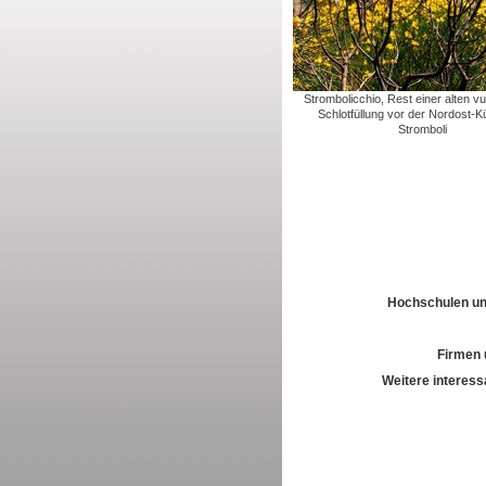
Strombolicchio, Rest einer alten v
Schlotfüllung vor der Nordost-K
Stromboli
Hochschulen und
Firmen 
Weitere interess