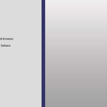
lf Kromer
r Sahara