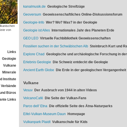
kanalmusik.de
Geologische Streifzüge
Geoversum
Geowissenschaftliches Online-Diskussionsforum
Geologie-Info
Wer? Wo? Was? in der Geologie
ulkanischen
üste von
Geologie ist Alles
Internationales Jahr des Planeten Erde
GEO LEO
Virtuelle Fachbibliothek Geowissenschaften
Fossilien suchen in der Schwäbischen Alb
Steinbruch Kurt und Ra
Links
Explore Chad
Geologische und archäologische Forschung in de
Geologie
Erlebnis Geologie
Die Schweiz entdeckt die Geologie
Vulkane
Ancient Earth Globe
Die Erde in der geologischen Vergangenheit
Minerale
 Institute
Vulkane
Verbände
Vesuv
Der Ausbruch von 1944 in alten Videos
und Büros
VolcanoCafé
Die Seite der Vulkan-Fans
ante Links
Parco dell' Etna
Die offizielle Seite des Ätna-Naturparks
Eifel-Vulkan-Museum Daun
Homepage
Vulkanpark Plaidt
Vulkanschule für Kids