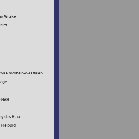
s Witzke
liff
on Nordrhein-Westfalen
age
page
g des Etna
 Freiburg