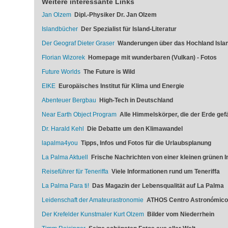
Weitere interessante Links
Jan Olzem
Dipl.-Physiker Dr. Jan Olzem
Islandbücher
Der Spezialist für Island-Literatur
Der Geograf Dieter Graser
Wanderungen über das Hochland Isla
Florian Wizorek
Homepage mit wunderbaren (Vulkan) - Fotos
Future Worlds
The Future is Wild
EIKE
Europäisches Institut für Klima und Energie
Abenteuer Bergbau
High-Tech in Deutschland
Near Earth Object Program
Alle Himmelskörper, die der Erde ge
Dr. Harald Kehl
Die Debatte um den Klimawandel
lapalma4you
Tipps, Infos und Fotos für die Urlaubsplanung
La Palma Aktuell
Frische Nachrichten von einer kleinen grünen In
Reiseführer für Teneriffa
Viele Informationen rund um Teneriffa
La Palma Para ti!
Das Magazin der Lebensqualität auf La Palma
Leidenschaft der Amateurastronomie
ATHOS Centro Astronómico
Der Krefelder Kunstmaler Kurt Olzem
Bilder vom Niederrhein