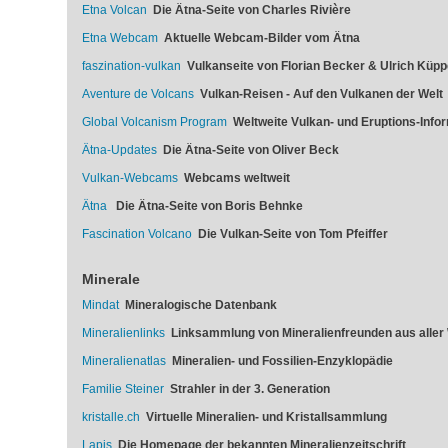
Etna Volcan
Die Ätna-Seite von Charles Rivière
Etna Webcam
Aktuelle Webcam-Bilder vom Ätna
faszination-vulkan
Vulkanseite von Florian Becker & Ulrich Küpp
Aventure de Volcans
Vulkan-Reisen - Auf den Vulkanen der Welt
Global Volcanism Program
Weltweite Vulkan- und Eruptions-Info
Ätna-Updates
Die Ätna-Seite von Oliver Beck
Vulkan-Webcams
Webcams weltweit
Ätna
Die Ätna-Seite von Boris Behnke
Fascination Volcano
Die Vulkan-Seite von Tom Pfeiffer
Minerale
Mindat
Mineralogische Datenbank
Mineralienlinks
Linksammlung von Mineralienfreunden aus aller 
Mineralienatlas
Mineralien- und Fossilien-Enzyklopädie
Familie Steiner
Strahler in der 3. Generation
kristalle.ch
Virtuelle Mineralien- und Kristallsammlung
Lapis
Die Homepage der bekannten Mineralienzeitschrift