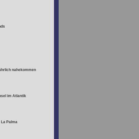
nds
fährlich nahekommen
sel im Atlantik
 La Palma