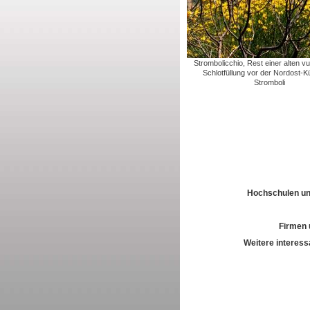
Strombolicchio, Rest einer alten v
Schlotfüllung vor der Nordost-K
Stromboli
Hochschulen und
Firmen 
Weitere interess