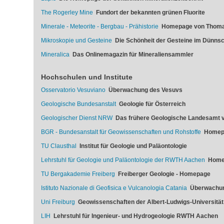
The Rogerley Mine
Fundort der bekannten grünen Fluorite
Minerale - Meteorite - Bergbau - Prähistorie
Homepage von Thoma
Mikroskopie und Gesteine
Die Schönheit der Gesteine im Dünnsch
Mineralica
Das Onlinemagazin für Mineraliensammler
Hochschulen und Institute
Osservatorio Vesuviano
Überwachung des Vesuvs
Geologische Bundesanstalt
Geologie für Österreich
Geologischer Dienst NRW
Das frühere Geologische Landesamt v
BGR - Bundesanstalt für Geowissenschaften und Rohstoffe
Homep
TU Clausthal
Institut für Geologie und Paläontologie
Lehrstuhl für Geologie und Paläontologie der RWTH Aachen
Home
TU Bergakademie Freiberg
Freiberger Geologie - Homepage
Istituto Nazionale di Geofisica e Vulcanologia Catania
Überwachun
Uni Freiburg
Geowissenschaften der Albert-Ludwigs-Universität
LIH
Lehrstuhl für Ingenieur- und Hydrogeologie RWTH Aachen