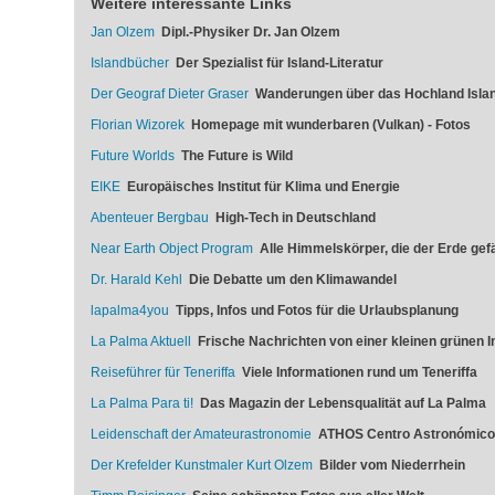
Weitere interessante Links
Jan Olzem
Dipl.-Physiker Dr. Jan Olzem
Islandbücher
Der Spezialist für Island-Literatur
Der Geograf Dieter Graser
Wanderungen über das Hochland Isla
Florian Wizorek
Homepage mit wunderbaren (Vulkan) - Fotos
Future Worlds
The Future is Wild
EIKE
Europäisches Institut für Klima und Energie
Abenteuer Bergbau
High-Tech in Deutschland
Near Earth Object Program
Alle Himmelskörper, die der Erde ge
Dr. Harald Kehl
Die Debatte um den Klimawandel
lapalma4you
Tipps, Infos und Fotos für die Urlaubsplanung
La Palma Aktuell
Frische Nachrichten von einer kleinen grünen In
Reiseführer für Teneriffa
Viele Informationen rund um Teneriffa
La Palma Para ti!
Das Magazin der Lebensqualität auf La Palma
Leidenschaft der Amateurastronomie
ATHOS Centro Astronómico
Der Krefelder Kunstmaler Kurt Olzem
Bilder vom Niederrhein