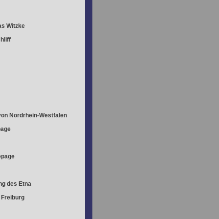
s Witzke
liff
on Nordrhein-Westfalen
age
page
g des Etna
 Freiburg