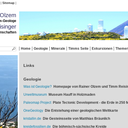
Sitemap
 Olzem
m-Geologe
singer
enschaften
Home
Geologie
Minerale
Timms Seite
Exkursionen
Theme
Links
Geologie
Was ist Geologie?
Homepage von Rainer Olzem und Timm Reisi
Urweltmuseum
Museum Hauff in Holzmaden
Paleomap Project
Plate Tectonic Development - die Erde in 250 M
OneGeology
Die Entstehung einer geologischen Weltkarte
kristallin.de
Die Gesteinsseite von Matthias Bräunlich
kreidefossilien.de
Die böhmisch-sächsische Kreide