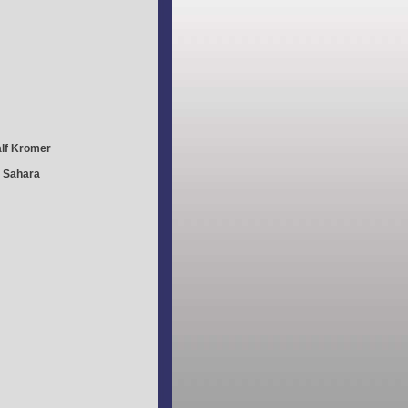
lf Kromer
r Sahara