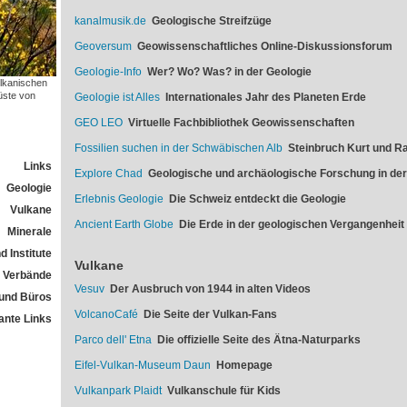
kanalmusik.de
Geologische Streifzüge
Geoversum
Geowissenschaftliches Online-Diskussionsforum
Geologie-Info
Wer? Wo? Was? in der Geologie
ulkanischen
üste von
Geologie ist Alles
Internationales Jahr des Planeten Erde
GEO LEO
Virtuelle Fachbibliothek Geowissenschaften
Fossilien suchen in der Schwäbischen Alb
Steinbruch Kurt und Ra
Links
Explore Chad
Geologische und archäologische Forschung in de
Geologie
Erlebnis Geologie
Die Schweiz entdeckt die Geologie
Vulkane
Ancient Earth Globe
Die Erde in der geologischen Vergangenheit
Minerale
 Institute
Vulkane
Verbände
Vesuv
Der Ausbruch von 1944 in alten Videos
und Büros
VolcanoCafé
Die Seite der Vulkan-Fans
ante Links
Parco dell' Etna
Die offizielle Seite des Ätna-Naturparks
Eifel-Vulkan-Museum Daun
Homepage
Vulkanpark Plaidt
Vulkanschule für Kids