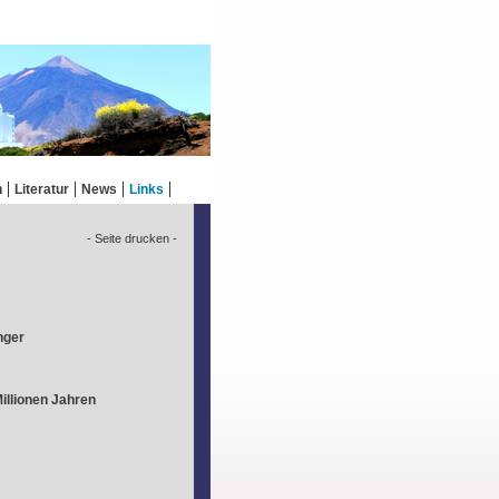
n
Literatur
News
Links
- Seite drucken -
nger
illionen Jahren