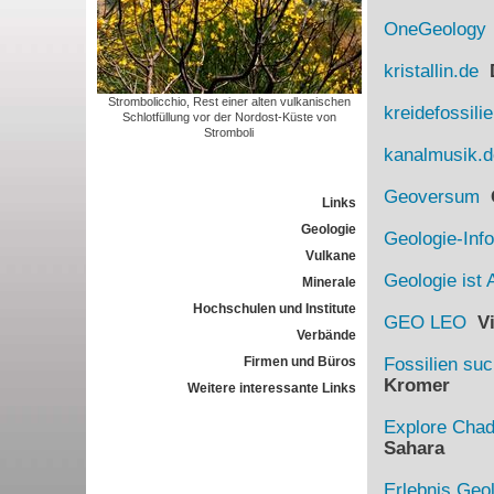
OneGeology
kristallin.de
D
Strombolicchio, Rest einer alten vulkanischen
kreidefossili
Schlotfüllung vor der Nordost-Küste von
Stromboli
kanalmusik.d
Geoversum
G
Links
Geologie
Geologie-Info
Vulkane
Geologie ist 
Minerale
Hochschulen und Institute
GEO LEO
Vi
Verbände
Firmen und Büros
Fossilien su
Kromer
Weitere interessante Links
Explore Cha
Sahara
Erlebnis Geo