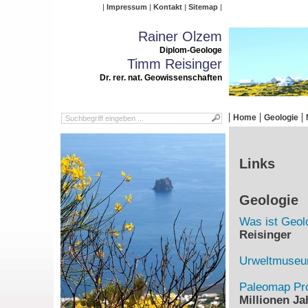
Impressum
Kontakt
Sitemap
Rainer Olzem
Diplom-Geologe
Timm Reisinger
Dr. rer. nat. Geowissenschaften
Home
Geologie
Links
Geologie
Was ist Geol
Reisinger
Urweltmuse
Paleomap Pro
Millionen Ja