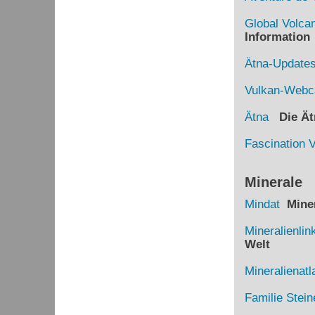
Global Volca
Information
Ätna-Update
Vulkan-Web
Ätna
Die Ätn
Fascination 
Minerale
Mindat
Miner
Mineralienlin
Welt
Mineralienatl
Familie Stein