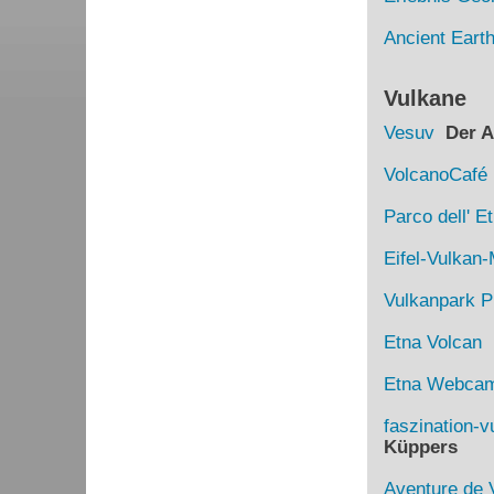
Ancient Eart
Vulkane
Vesuv
Der Au
VolcanoCafé
Parco dell' E
Eifel-Vulka
Vulkanpark Pl
Etna Volcan
D
Etna Webca
faszination-v
Küppers
Aventure de 