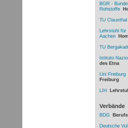
BGR - Bundes
Rohstoffe
Ho
TU Clausthal
Lehrstuhl fü
Aachen
Hom
TU Bergakade
Istituto Nazi
des Etna
Uni Freiburg
Freiburg
LIH
Lehrstuh
Verbände
BDG
Berufsv
Deutsche Vul