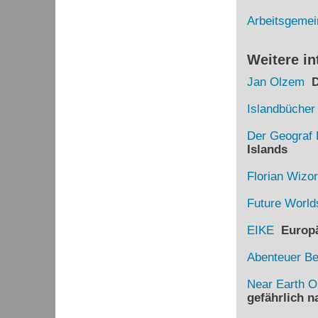
Arbeitsgemei
Weitere in
Jan Olzem
Di
Islandbücher
Der Geograf 
Islands
Florian Wizo
Future World
EIKE
Europäi
Abenteuer B
Near Earth O
gefährlich 