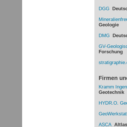
DGG
Deutsch
Mineralienfr
Geologie
DMG
Deutsch
GV-Geologisc
Forschung
stratigraphie
Firmen un
Kramm Ingen
Geotechnik
HYDR.O. Geo
GeoWerkstat
ASCA
Altlas