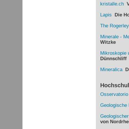
kristalle.ch
Vi
Lapis
Die Hom
The Rogerley
Minerale - Me
Witzke
Mikroskopie 
Dünnschliff
Mineralica
Da
Hochschule
Osservatorio
Geologische 
Geologische
von Nordrhe