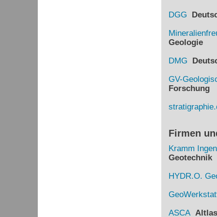
DGG
Deutsch
Mineralienfr
Geologie
DMG
Deutsch
GV-Geologisc
Forschung
stratigraphie
Firmen un
Kramm Ingen
Geotechnik
HYDR.O. Geo
GeoWerkstat
ASCA
Altlas