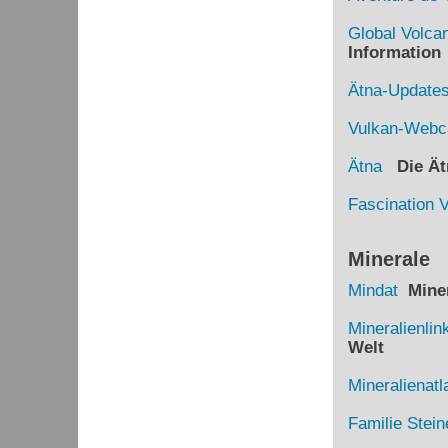
Global Volca
Information
Ätna-Update
Vulkan-Web
Ätna
Die Ätn
Fascination 
Minerale
Mindat
Miner
Mineralienlin
Welt
Mineralienatl
Familie Stein