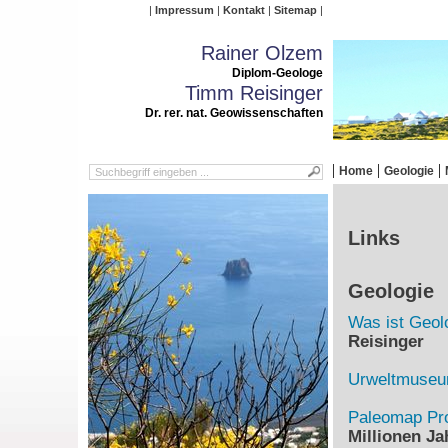
Impressum
Kontakt
Sitemap
Rainer Olzem
Diplom-Geologe
Timm Reisinger
Dr. rer. nat. Geowissenschaften
Home
Geologie
Links
Geologie
Was ist Geol
Reisinger
Urweltmuse
Paleomap Pro
Millionen Ja