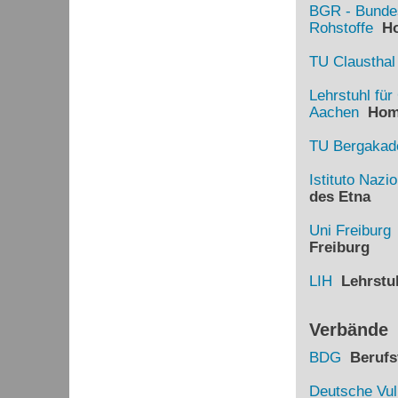
BGR - Bundes
Rohstoffe
Ho
TU Clausthal
Lehrstuhl fü
Aachen
Hom
TU Bergakade
Istituto Nazi
des Etna
Uni Freiburg
Freiburg
LIH
Lehrstuh
Verbände
BDG
Berufsv
Deutsche Vul