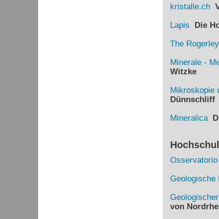
kristalle.ch
Vi
Lapis
Die Hom
The Rogerley
Minerale - Me
Witzke
Mikroskopie 
Dünnschliff
Mineralica
Da
Hochschule
Osservatorio
Geologische 
Geologische
von Nordrhe