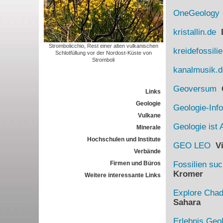
OneGeology
kristallin.de
D
Strombolicchio, Rest einer alten vulkanischen
kreidefossili
Schlotfüllung vor der Nordost-Küste von
Stromboli
kanalmusik.d
Geoversum
G
Links
Geologie
Geologie-Info
Vulkane
Geologie ist 
Minerale
Hochschulen und Institute
GEO LEO
Vi
Verbände
Firmen und Büros
Fossilien su
Kromer
Weitere interessante Links
Explore Cha
Sahara
Erlebnis Geo