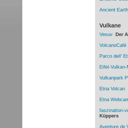
Ancient Eart
Vulkane
Vesuv
Der Au
VolcanoCafé
Parco dell' E
Eifel-Vulka
Vulkanpark Pl
Etna Volcan
D
Etna Webca
faszination-v
Küppers
Aventure de 