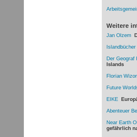
Arbeitsgemei
Weitere in
Jan Olzem
Di
Islandbücher
Der Geograf 
Islands
Florian Wizo
Future World
EIKE
Europäi
Abenteuer B
Near Earth O
gefährlich 