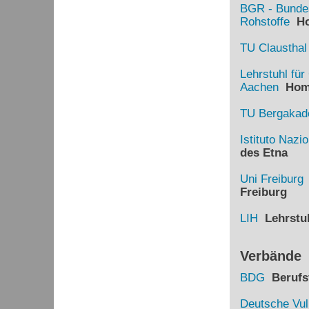
BGR - Bundes
Rohstoffe
Ho
TU Clausthal
Lehrstuhl fü
Aachen
Hom
TU Bergakade
Istituto Nazi
des Etna
Uni Freiburg
Freiburg
LIH
Lehrstuh
Verbände
BDG
Berufsv
Deutsche Vul