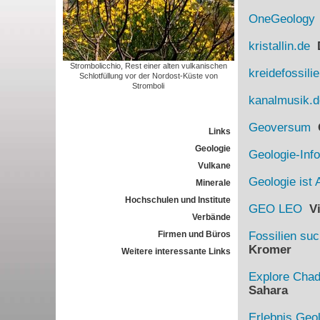
OneGeology
kristallin.de
D
Strombolicchio, Rest einer alten vulkanischen
kreidefossili
Schlotfüllung vor der Nordost-Küste von
Stromboli
kanalmusik.d
Geoversum
G
Links
Geologie
Geologie-Info
Vulkane
Geologie ist 
Minerale
Hochschulen und Institute
GEO LEO
Vi
Verbände
Firmen und Büros
Fossilien su
Kromer
Weitere interessante Links
Explore Cha
Sahara
Erlebnis Geo