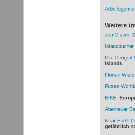
Arbeitsgemei
Weitere in
Jan Olzem
Di
Islandbücher
Der Geograf 
Islands
Florian Wizo
Future World
EIKE
Europäi
Abenteuer B
Near Earth O
gefährlich 