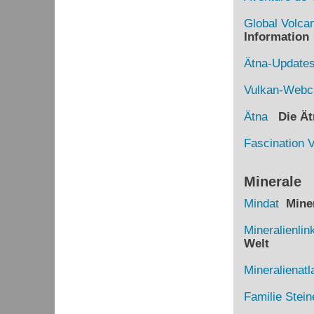
Global Volca
Information
Ätna-Update
Vulkan-Web
Ätna
Die Ätn
Fascination 
Minerale
Mindat
Miner
Mineralienlin
Welt
Mineralienatl
Familie Stein