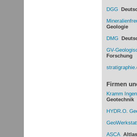
DGG
Deutsch
Mineralienfr
Geologie
DMG
Deutsch
GV-Geologisc
Forschung
stratigraphie
Firmen un
Kramm Ingen
Geotechnik
HYDR.O. Geo
GeoWerkstat
ASCA
Altlas