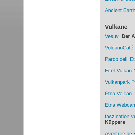
Ancient Eart
Vulkane
Vesuv
Der Au
VolcanoCafé
Parco dell' E
Eifel-Vulka
Vulkanpark Pl
Etna Volcan
D
Etna Webca
faszination-v
Küppers
Aventure de 