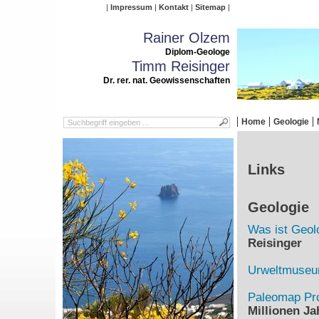
Impressum
Kontakt
Sitemap
Rainer Olzem
Diplom-Geologe
Timm Reisinger
Dr. rer. nat. Geowissenschaften
Home
Geologie
Links
Geologie
Was ist Geol
Reisinger
Urweltmuse
Paleomap Pro
Millionen Ja