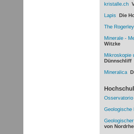
kristalle.ch
Vi
Lapis
Die Hom
The Rogerley
Minerale - Me
Witzke
Mikroskopie 
Dünnschliff
Mineralica
Da
Hochschule
Osservatorio
Geologische 
Geologische
von Nordrhe