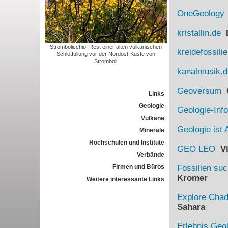
OneGeology
kristallin.de
D
Strombolicchio, Rest einer alten vulkanischen
kreidefossili
Schlotfüllung vor der Nordost-Küste von
Stromboli
kanalmusik.d
Geoversum
G
Links
Geologie
Geologie-Info
Vulkane
Geologie ist 
Minerale
Hochschulen und Institute
GEO LEO
Vi
Verbände
Firmen und Büros
Fossilien su
Kromer
Weitere interessante Links
Explore Cha
Sahara
Erlebnis Geo