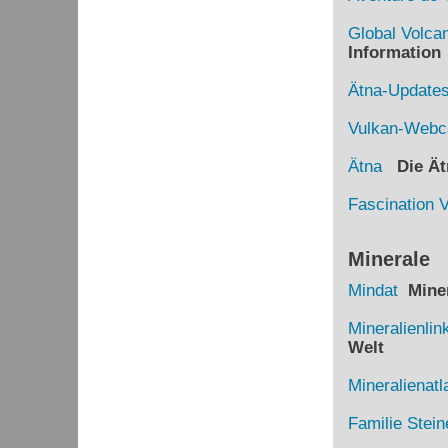
Global Volca
Information
Ätna-Update
Vulkan-Web
Ätna
Die Ätn
Fascination 
Minerale
Mindat
Miner
Mineralienlin
Welt
Mineralienatl
Familie Stein