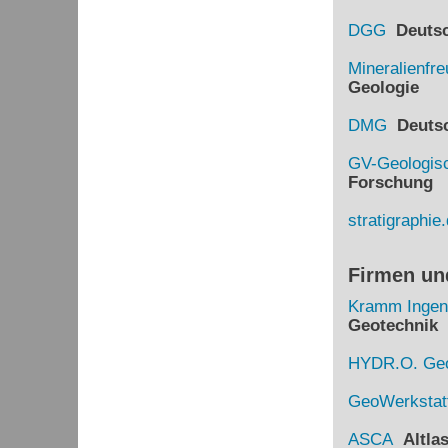
DGG
Deutsch
Mineralienfr
Geologie
DMG
Deutsch
GV-Geologisc
Forschung
stratigraphie
Firmen un
Kramm Ingen
Geotechnik
HYDR.O. Geo
GeoWerkstat
ASCA
Altlas