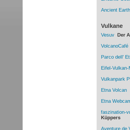
Ancient Eart
Vulkane
Vesuv
Der Au
VolcanoCafé
Parco dell' E
Eifel-Vulka
Vulkanpark Pl
Etna Volcan
D
Etna Webca
faszination-v
Küppers
Aventure de 