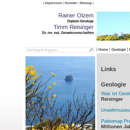
Impressum
Kontakt
Sitemap
Rainer Olzem
Diplom-Geologe
Timm Reisinger
Dr. rer. nat. Geowissenschaften
Home
Geologie
Links
Geologie
Was ist Geol
Reisinger
Urweltmuse
Paleomap Pro
Millionen Ja