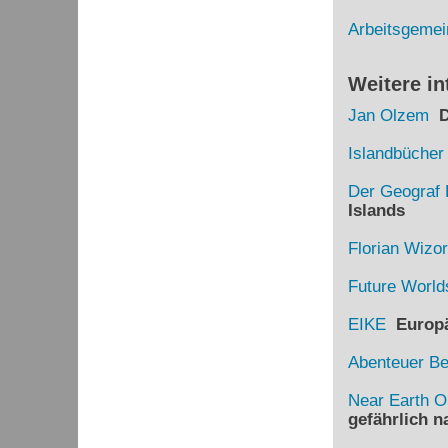
Arbeitsgemei
Weitere in
Jan Olzem
Di
Islandbücher
Der Geograf 
Islands
Florian Wizo
Future World
EIKE
Europäi
Abenteuer B
Near Earth O
gefährlich 