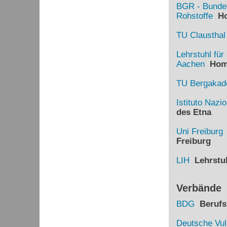
BGR - Bundes
Rohstoffe
Ho
TU Clausthal
Lehrstuhl fü
Aachen
Hom
TU Bergakade
Istituto Nazi
des Etna
Uni Freiburg
Freiburg
LIH
Lehrstuh
Verbände
BDG
Berufsv
Deutsche Vul