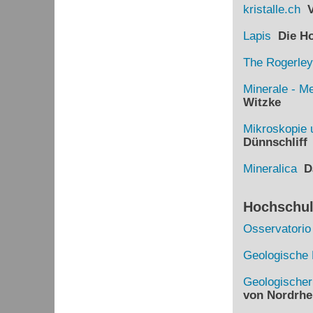
kristalle.ch
Vi
Lapis
Die Hom
The Rogerley
Minerale - Me
Witzke
Mikroskopie 
Dünnschliff
Mineralica
Da
Hochschule
Osservatorio
Geologische 
Geologische
von Nordrhe