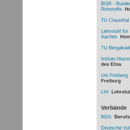
BGR - Bundes
Rohstoffe
Ho
TU Clausthal
Lehrstuhl fü
Aachen
Hom
TU Bergakade
Istituto Nazi
des Etna
Uni Freiburg
Freiburg
LIH
Lehrstuh
Verbände
BDG
Berufsv
Deutsche Vul