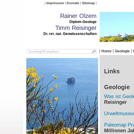
Impressum
Kontakt
Sitemap
Rainer Olzem
Diplom-Geologe
Timm Reisinger
Dr. rer. nat. Geowissenschaften
Home
Geologie
Links
Geologie
Was ist Geol
Reisinger
Urweltmuse
Paleomap Pro
Millionen Ja