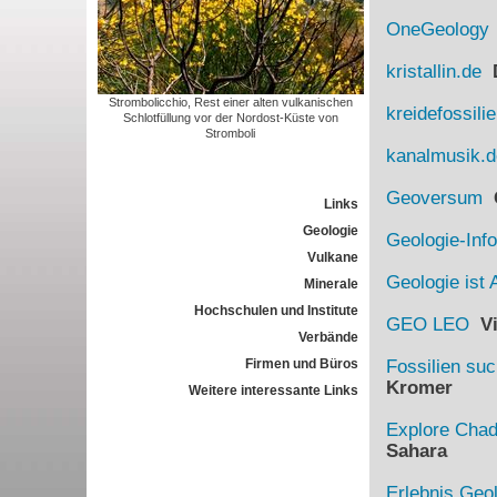
OneGeology
kristallin.de
D
Strombolicchio, Rest einer alten vulkanischen
kreidefossili
Schlotfüllung vor der Nordost-Küste von
Stromboli
kanalmusik.d
Geoversum
G
Links
Geologie
Geologie-Info
Vulkane
Geologie ist 
Minerale
Hochschulen und Institute
GEO LEO
Vi
Verbände
Firmen und Büros
Fossilien su
Kromer
Weitere interessante Links
Explore Cha
Sahara
Erlebnis Geo