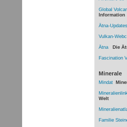
Global Volca
Information
Ätna-Update
Vulkan-Web
Ätna
Die Ätn
Fascination 
Minerale
Mindat
Miner
Mineralienlin
Welt
Mineralienatl
Familie Stein