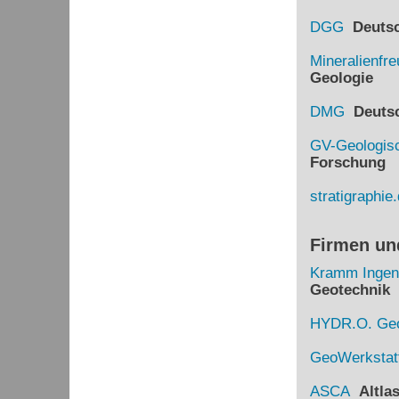
DGG
Deutsch
Mineralienfr
Geologie
DMG
Deutsch
GV-Geologisc
Forschung
stratigraphie
Firmen un
Kramm Ingen
Geotechnik
HYDR.O. Geo
GeoWerkstat
ASCA
Altlas