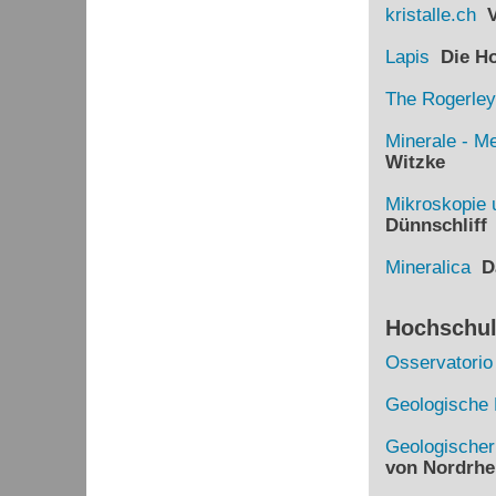
kristalle.ch
Vi
Lapis
Die Hom
The Rogerley
Minerale - Me
Witzke
Mikroskopie 
Dünnschliff
Mineralica
Da
Hochschule
Osservatorio
Geologische 
Geologische
von Nordrhe