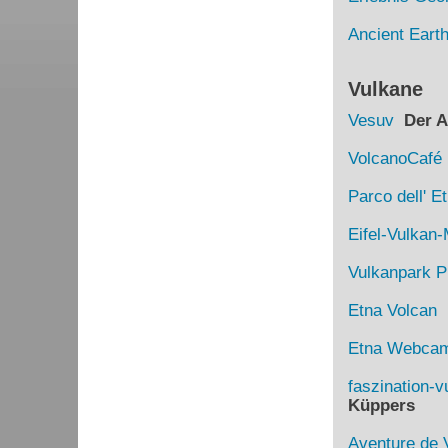
Ancient Eart
Vulkane
Vesuv
Der Au
VolcanoCafé
Parco dell' E
Eifel-Vulka
Vulkanpark Pl
Etna Volcan
D
Etna Webca
faszination-v
Küppers
Aventure de 