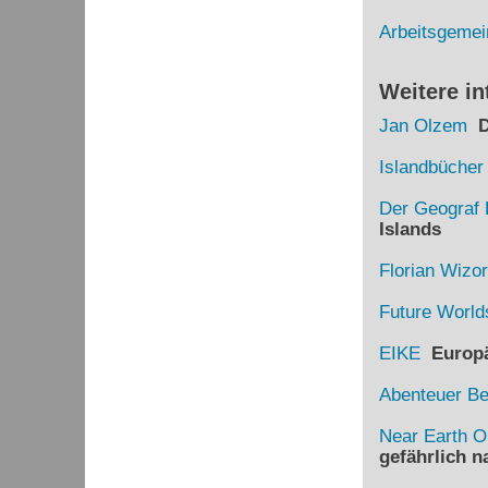
Arbeitsgemei
Weitere in
Jan Olzem
Di
Islandbücher
Der Geograf 
Islands
Florian Wizo
Future World
EIKE
Europäi
Abenteuer B
Near Earth O
gefährlich 