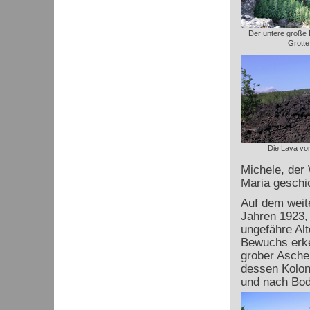
Der untere große 
Grotte
Die Lava vo
Michele, der 
Maria geschic
Auf dem weit
Jahren 1923,
ungefähre Al
Bewuchs erken
grober Asche 
dessen Kolon
und nach Bod