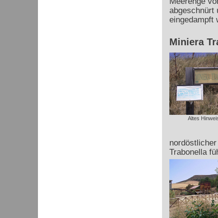
Meerenge von
abgeschnürt 
eingedampft 
Miniera Tr
Altes Hinwei
nordöstliche
Trabonella fü