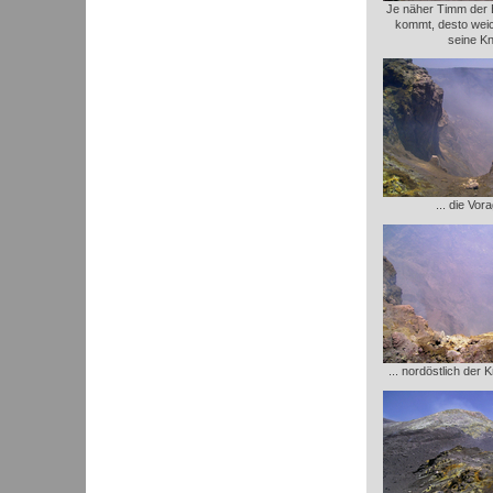
Je näher Timm der
kommt, desto wei
seine Kn
... die Vor
... nordöstlich der 