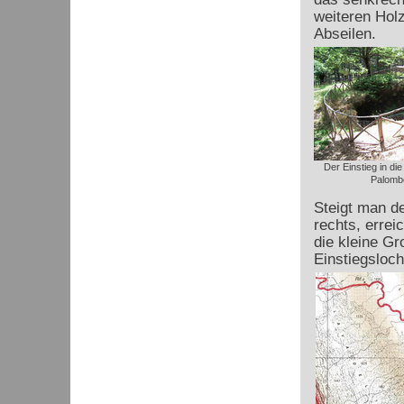
weiteren Hol
Abseilen.
Der Einstieg in die
Palomb
Steigt man d
rechts, erre
die kleine Gr
Einstiegsloch