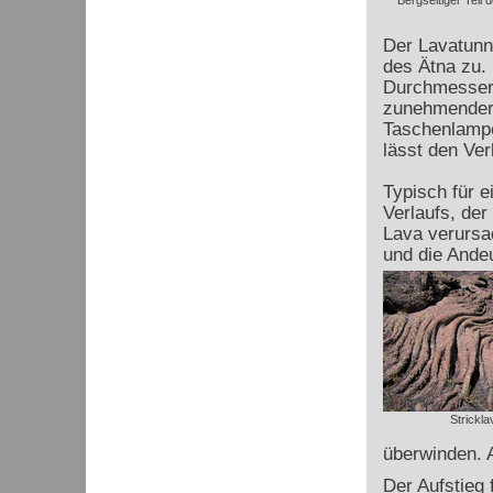
Bergseitiger Teil d
Der Lavatunne
des Ätna zu.
Durchmesser b
zunehmender 
Taschenlampe
lässt den Ver
Typisch für 
Verlaufs, der 
Lava verursa
und die Andeu
Strickla
überwinden. A
Der Aufstieg 