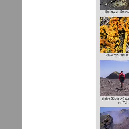
... Solfataren Schw
Schwefelausblühu
aktive Südost-Krate
ein Tal .