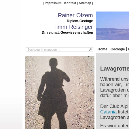
Impressum
Kontakt
Sitemap
Rainer Olzem
Diplom-Geologe
Timm Reisinger
Dr. rer. nat. Geowissenschaften
Home
Geologie
Lavagrott
Während unse
haben wir, T
Lavagrotten 
dafür aber mi
Der Club Alpi
Catania
liste
Lavagrotten 
Es wird unter