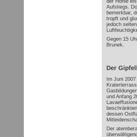
der Höhle eis
Aufstiegs. Do
bemerkbar, d
tropft und gl
jedoch selten
Luftfeuchtigk
Gegen 15 Uhr
Brunek.
Der Gipfel
Im Juni 2007 
Kraterterrass
Gasbildungen
und Anfang 2
Lavaeffusion
beschränkten
dessen Ostfl
Mitleidensch
Der atembera
überwältigen