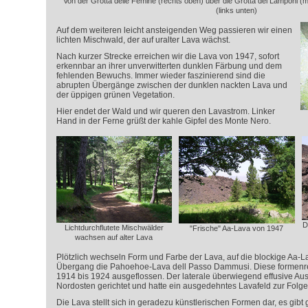
Von der Grotta delle Femine (rechts oben) über die Grotta dei Lamponi (mi
(links unten)
Auf dem weiteren leicht ansteigenden Weg passieren wir einen
lichten Mischwald, der auf uralter Lava wächst.
Nach kurzer Strecke erreichen wir die Lava von 1947, sofort
erkennbar an ihrer unverwitterten dunklen Färbung und dem
fehlenden Bewuchs. Immer wieder faszinierend sind die
abrupten Übergänge zwischen der dunklen nackten Lava und
der üppigen grünen Vegetation.
Hier endet der Wald und wir queren den Lavastrom. Linker
Hand in der Ferne grüßt der kahle Gipfel des Monte Nero.
D
Lichtdurchflutete Mischwälder
"Frische" Aa-Lava von 1947
wachsen auf alter Lava
Plötzlich wechseln Form und Farbe der Lava, auf die blockige Aa-La
Übergang die Pahoehoe-Lava dell Passo Dammusi. Diese formenrei
1914 bis 1924 ausgeflossen. Der laterale überwiegend effusive A
Nordosten gerichtet und hatte ein ausgedehntes Lavafeld zur Folge
Die Lava stellt sich in geradezu künstlerischen Formen dar, es gibt 