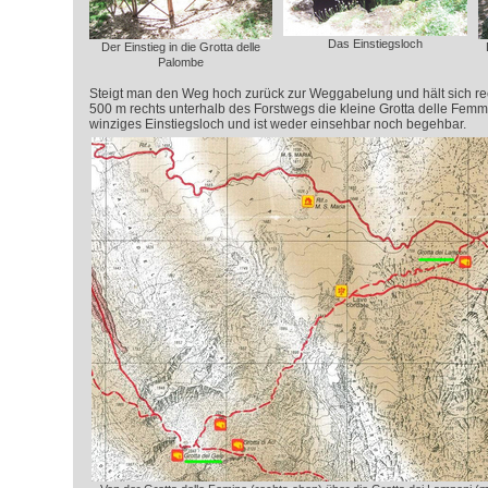
Das Einstiegsloch
Der Einstieg in die Grotta delle
Palombe
Steigt man den Weg hoch zurück zur Weggabelung und hält sich rec
500 m rechts unterhalb des Forstwegs die kleine Grotta delle Femmi
winziges Einstiegsloch und ist weder einsehbar noch begehbar.