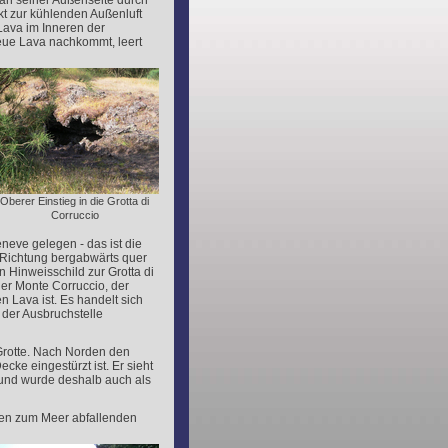
 an seiner Außenseite durch
kt zur kühlenden Außenluft
Lava im Inneren der
neue Lava nachkommt, leert
Oberer Einstieg in die Grotta di
Corruccio
eve gelegen - das ist die
 Richtung bergabwärts quer
 Hinweisschild zur Grotta di
der Monte Corruccio, der
n Lava ist. Es handelt sich
n der Ausbruchstelle
Grotte. Nach Norden den
cke eingestürzt ist. Er sieht
 und wurde deshalb auch als
 den zum Meer abfallenden