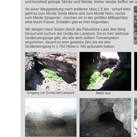
und kunstvoll gelegte Stricke und Wülste. Immer wieder treffen wir
An einer Weggabelung nach weiteren etwa 1,5 km - scharf links
geht es zum Monte Santa Maria und zum Monte Nero, rechts
zum Monte Spagnolo - machen wir in der größten Mittagshitze
eine kurze Pause. Schatten gibt es hier nirgendwo.
Wir steigen nach Süden durch die Pahoehoe-Lava den Berg
hinauf und suchen die Grotta dei Lamponi. Da es hier mehrere
Grotteneingänge gibt, die alle dem selben Tunnelsystem
angehören, dauert es eine gewisse Zeit, bis wir den
Grotteneingang in 1.762 Höhe ü. NN gefunden haben.
Eingang zur Grotta dei Lamponi
Bilder aus ...