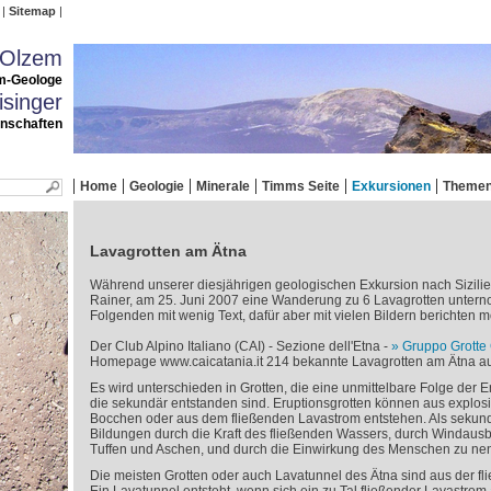
Sitemap
 Olzem
m-Geologe
singer
enschaften
Home
Geologie
Minerale
Timms Seite
Exkursionen
Theme
Lavagrotten am Ätna
Während unserer diesjährigen geologischen Exkursion nach Sizili
Rainer, am 25. Juni 2007 eine Wanderung zu 6 Lavagrotten untern
Folgenden mit wenig Text, dafür aber mit vielen Bildern berichten 
Der Club Alpino Italiano (CAI) - Sezione dell'Etna -
Gruppo Grotte
Homepage www.caicatania.it 214 bekannte Lavagrotten am Ätna au
Es wird unterschieden in Grotten, die eine unmittelbare Folge der E
die sekundär entstanden sind. Eruptionsgrotten können aus explos
Bocchen oder aus dem fließenden Lavastrom entstehen. Als sekund
Bildungen durch die Kraft des fließenden Wassers, durch Windausbl
Tuffen und Aschen, und durch die Einwirkung des Menschen zu ne
Die meisten Grotten oder auch Lavatunnel des Ätna sind aus der f