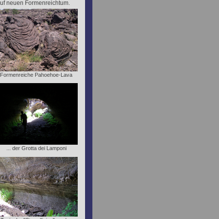
 auf neuen Formenreichtum.
Formenreiche Pahoehoe-Lava
... der Grotta dei Lamponi