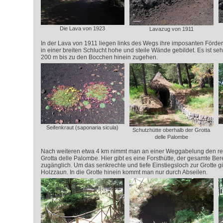
Die Lava von 1923
Lavazug von 1911
In der Lava von 1911 liegen links des Wegs ihre imposanten Förder
in einer breiten Schlucht hohe und steile Wände gebildet. Es ist se
200 m bis zu den Bocchen hinein zugehen.
Seifenkraut (saponaria sicula)
Schutzhütte oberhalb der Grotta
delle Palombe
Nach weiteren etwa 4 km nimmt man an einer Weggabelung den re
Grotta delle Palombe. Hier gibt es eine Forsthütte, der gesamte Ber
zugänglich. Um das senkrechte und tiefe Einstiegsloch zur Grotte g
Holzzaun. In die Grotte hinein kommt man nur durch Abseilen.