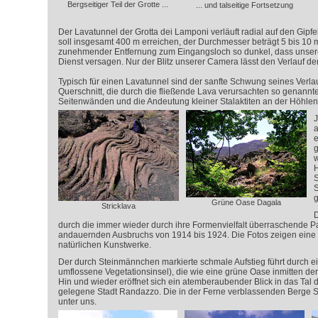
Bergseitiger Teil der Grotte ...
... und talseitige Fortsetzung
Der Lavatunnel der Grotta dei Lamponi verläuft radial auf den Gipf
soll insgesamt 400 m erreichen, der Durchmesser beträgt 5 bis 10 m.
zunehmender Entfernung zum Eingangsloch so dunkel, dass unse
Dienst versagen. Nur der Blitz unserer Camera lässt den Verlauf d
Typisch für einen Lavatunnel sind der sanfte Schwung seines Verlaufs
Querschnitt, die durch die fließende Lava verursachten so genannt
Seitenwänden und die Andeutung kleiner Stalaktiten an der Höhle
J
a
e
g
w
H
S
S
g
Grüne Oase Dagala
Stricklava
D
durch die immer wieder durch ihre Formenvielfalt überraschende 
andauernden Ausbruchs von 1914 bis 1924. Die Fotos zeigen eine 
natürlichen Kunstwerke.
Der durch Steinmännchen markierte schmale Aufstieg führt durch e
umflossene Vegetationsinsel), die wie eine grüne Oase inmitten de
Hin und wieder eröffnet sich ein atemberaubender Blick in das Tal d
gelegene Stadt Randazzo. Die in der Ferne verblassenden Berge Si
unter uns.