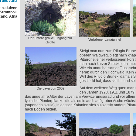
h des Ätna
en aktiven
 Stromboli,
cano, Ätna
Der untere große Eingang zur
Verfallener Lavatunnel
Grotte
Steigt man nun zum Rifugio Brun
oberen Waldweg, biegt nach knap
Pitarrone, einer verlassenen Forsth
man nach kurzer Strecke den imp
Wie ein unaufhaltsamer Fluss sch
herab durch den Hochwald. Kein W
Wirt des Rifugio Brunek, damals S
geschickt hat, dass sie ihn und se
Auf dem weiteren Weg quert man 
Die Lava von 2002
den Jahren 1923, 1911 und 1879.
das ungefähre Alter der Laven am Verwitterungsgrad und vor alle
typische Pionierpflanze, die als erste auch auf grober Asche wächst,
(saponaria sicula), in dessen Kolonien sich sukzessiv andere Pfla
nach Boden bilden.