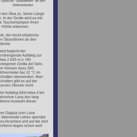
Typische "Strandlinien" an den
Seitenwänden
el des Ätna zu. Seine Länge
 In der Grotte wird es mit
re Taschenlampen ihren
er Höhle erkennen.
, der leicht elliptische
en Strandlinien an den
ndecke.
etzt beginnt der
nstrengende Aufstieg zur
twa 2.045 m ü. NN
elegenen Grotta del Gelo,
ir müssen dazu 300
öhenmeter bei 32 °C im
chatten überwinden. Aber
chatten gibt es auf der
anzen Strecke nicht.
er Aufstieg führt etwa 4 km
Pahoehoe-Lava des lang
kleine Auswahl dieser
ine Dagala (von Lava
r Steinwüste Leben spendet.
es Alcantara und auf die dort
ziliens liegen schon weit