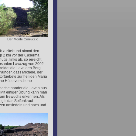
Der Monte Corruccio
ek zurück und nimmt den
p 2 km vor der Caserma
ütte, links ab, so erreicht
osanten Lavazug von 2002.
neidet die Lava den Berg
under, dass Michele, der
toßgebete zur heiligen Maria
ine Hütte verschone.
nacheinander die Laven aus
 Mit einiger Übung kann man
m am Bewuchs erkennen. Als
 gilt das Seifenkraut
nzen ansiedeln und nach und