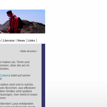
n
Literatur
News
Links
- Seite drucken -
en haben wir, Timm und
ommen, über die wir im
möchten.
 Catania
listet auf seiner
f.
ruption sind und in solche,
iven Bocchen, aus effusiven
äre Grotten sind spätere
asungen, hier meist in losen
nnen.
ließenden Lava entstanden.