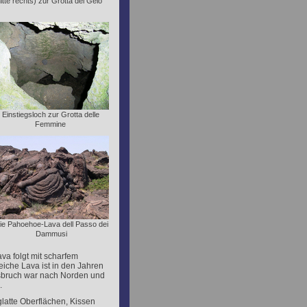
tte rechts) zur Grotta del Gelo
Einstiegsloch zur Grotta delle
Femmine
ie Pahoehoe-Lava dell Passo dei
Dammusi
va folgt mit scharfem
che Lava ist in den Jahren
usbruch war nach Norden und
.
glatte Oberflächen, Kissen