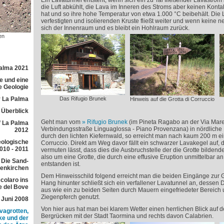
Ein Lavatunnel entsteht, wenn sich ein zu Tal fließender Lavastrom
die Luft abkühlt, die Lava im Inneren des Stroms aber keinen Konta
hat und so ihre hohe Temperatur von etwa 1.000 °C beibehält. Die 
verfestigten und isolierenden Kruste fließt weiter und wenn keine 
sich der Innenraum und es bleibt ein Hohlraum zurück.
en
Palma 2021
e und eine
e Geologie
 La Palma
Das Rifugio Brunek
Hinweis auf die Grotta di Corruccio
r Überblick
Geht man vom
Rifugio Brunek
(im Pineta Ragabo an der Via Maren
f La Palma
Verbindungsstraße Linguaglossa - Piano Provenzana) in nördliche
2012
durch den lichten Kiefernwald, so erreicht man nach kaum 200 m ein
eologische
Corruccio. Direkt am Weg davor fällt ein schwarzer Lavakegel auf, 
010 - 2011
vermuten lässt, dass dies die Ausbruchstelle der die Grotte bildende
also um eine Grotte, die durch eine effusive Eruption unmittelbar a
 Die Sand-
entstanden ist.
lenkirchen
Dem Hinweisschild folgend erreicht man die beiden Eingänge zur 
colaro ins
Hang hinunter schließt sich ein verfallener Lavatunnel an, dessen De
e del Bove
aus wie ein zu beiden Seiten durch Mauern eingefriedeter Bereich
Ziegenpferch genutzt.
 Juni 2008
Von hier aus hat man bei klarem Wetter einen herrlichen Blick auf
avagrotten,
Bergrücken mit der Stadt Taormina und rechts davon Calabrien.
e und der