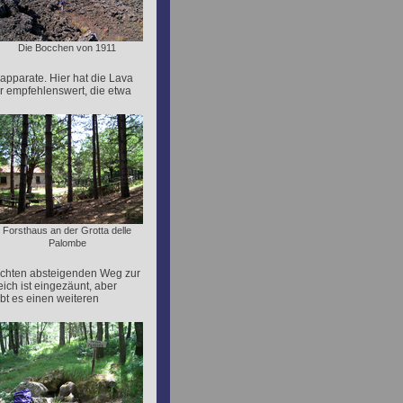
Die Bocchen von 1911
apparate. Hier hat die Lava
hr empfehlenswert, die etwa
Forsthaus an der Grotta delle
Palombe
chten absteigenden Weg zur
eich ist eingezäunt, aber
ibt es einen weiteren