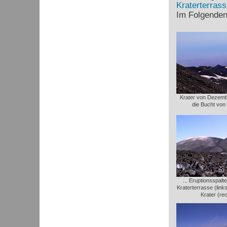
Kraterterrass
Im Folgenden 
Krater von Dezemb
die Bucht von
... Eruptionsspal
Kraterterrasse (link
Krater (re