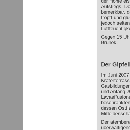
der Höhle eis
Aufstiegs. Do
bemerkbar, d
tropft und gl
jedoch selten
Luftfeuchtigk
Gegen 15 Uhr
Brunek.
Der Gipfel
Im Juni 2007 
Kraterterrass
Gasbildungen
und Anfang 2
Lavaeffusion
beschränkten
dessen Ostfl
Mitleidensch
Der atembera
überwältigen