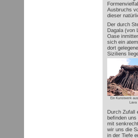
Formenvielfa
Ausbruchs vo
dieser natürl
Der durch St
Dagala (von L
Oase inmitten
sich ein atem
dort gelegen
Siziliens lie
Ein Kunstwerk au
Lava
Durch Zufall 
befinden uns 
mit senkrecht
wir uns die S
in der Tiefe e