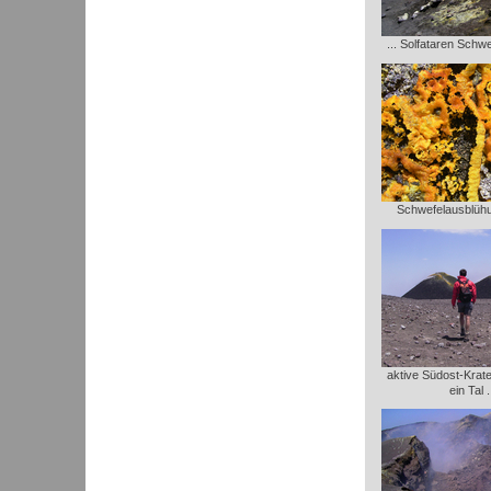
... Solfataren Schw
Schwefelausblühu
aktive Südost-Krate
ein Tal .