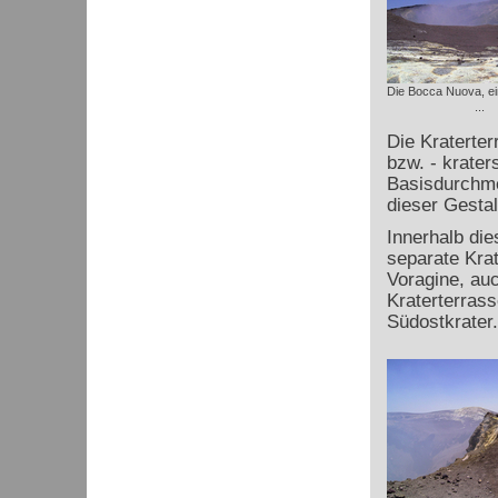
Die Bocca Nuova, ei
...
Die Kraterter
bzw. - krater
Basisdurchme
dieser Gestal
Innerhalb die
separate Kra
Voragine, auc
Kraterterrass
Südostkrater.