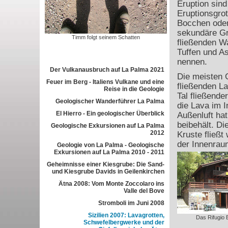
Eruption sind
Eruptionsgro
Bocchen oder
sekundäre Gro
Timm folgt seinem Schatten
fließenden W
Tuffen und A
nennen.
Der Vulkanausbruch auf La Palma 2021
Die meisten 
Feuer im Berg - Italiens Vulkane und eine
fließenden La
Reise in die Geologie
Tal fließende
Geologischer Wanderführer La Palma
die Lava im 
El Hierro - Ein geologischer Überblick
Außenluft ha
beibehält. Di
Geologische Exkursionen auf La Palma
2012
Kruste fließt
der Innenrau
Geologie von La Palma - Geologische
Exkursionen auf La Palma 2010 - 2011
Geheimnisse einer Kiesgrube: Die Sand-
und Kiesgrube Davids in Geilenkirchen
Ätna 2008: Vom Monte Zoccolaro ins
Valle del Bove
Stromboli im Juni 2008
Sizilien 2007: Lavagrotten,
Das Rifugio 
Schwefelbergwerke und der