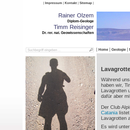
Impressum
Kontakt
Sitemap
Rainer Olzem
Diplom-Geologe
Timm Reisinger
Dr. rer. nat. Geowissenschaften
Home
Geologie
Lavagrott
Während unse
haben wir, T
Lavagrotten 
dafür aber mi
Der Club Alpi
Catania
liste
Lavagrotten 
Es wird unter