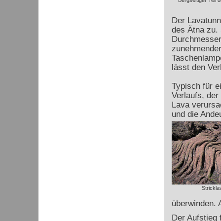
Bergseitiger Teil d
Der Lavatunne
des Ätna zu.
Durchmesser b
zunehmender 
Taschenlampe
lässt den Ver
Typisch für 
Verlaufs, der 
Lava verursa
und die Andeu
Strickla
überwinden. A
Der Aufstieg 