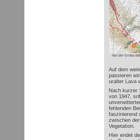
Von der Grotta del
Auf dem weit
passieren wir
uralter Lava 
Nach kurzer 
von 1947, sof
unverwittert
fehlenden Be
faszinierend
zwischen der
Vegetation.
Hier endet d