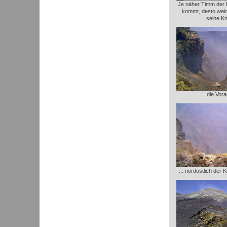
Je näher Timm der
kommt, desto wei
seine Kn
... die Vor
... nordöstlich der 