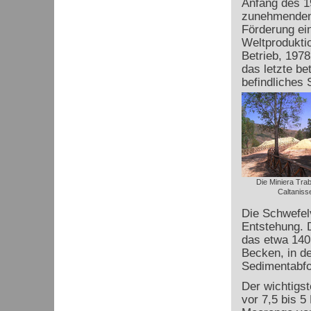
Anfang des 1
zunehmenden 
Förderung ein
Weltprodukti
Betrieb, 197
das letzte be
befindliches 
Die Miniera Trab
Caltaniss
Die Schwefel
Entstehung. 
das etwa 140 
Becken, in d
Sedimentabfo
Der wichtigst
vor 7,5 bis 5