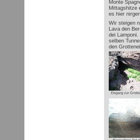
Monte Spagno
Mittagshitze 
es hier nirge
Wir steigen 
Lava den Ber
dei Lamponi. 
selben Tunnel
den Grottene
Eingang zur Grotta