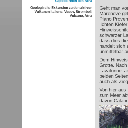
Gipfelbereich des Ätna
Geht man v
Geologische Exkursion zu den aktiven
Vulkanen Italiens: Vesuv, Stromboli,
Mareneve gel
Vulcano, Ätna
Piano Proven
lichten Kief
Hinweisschild
schwarzer La
dass dies die
handelt sich 
unmittelbar a
Dem Hinweiss
Grotte. Nach 
Lavatunnel an
beiden Seite
auch als Zieg
Von hier aus 
zum Meer abf
davon Calabr