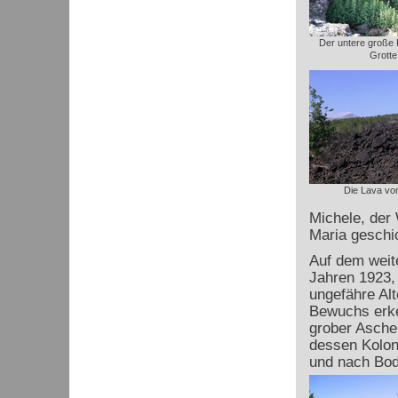
Der untere große 
Grotte
Die Lava vo
Michele, der 
Maria geschic
Auf dem weit
Jahren 1923,
ungefähre Al
Bewuchs erken
grober Asche 
dessen Kolon
und nach Bod