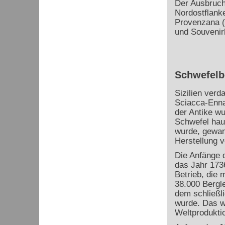
Der Ausbruch
Nordostflanke
Provenzana (
und Souvenirl
Schwefelbe
Sizilien verd
Sciacca-Enna
der Antike w
Schwefel haup
wurde, gewann
Herstellung 
Die Anfänge d
das Jahr 1736
Betrieb, die 
38.000 Bergl
dem schließl
wurde. Das w
Weltprodukti