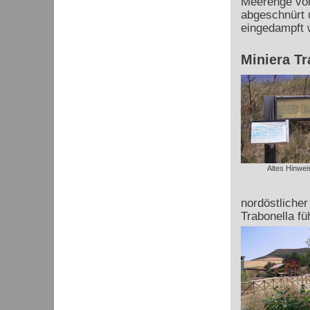
Meerenge von
abgeschnürt 
eingedampft 
Miniera Tr
Altes Hinwei
nordöstliche
Trabonella fü