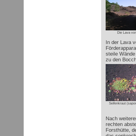
Die Lava vo
In der Lava 
Förderapparat
steile Wände 
zu den Bocch
Seifenkraut (sapon
Nach weitere
rechten abste
Forsthütte, d
das senkrecht