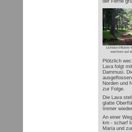
der Ferne grü
Lichtdurchflutete
wachsen auf al
Plötzlich wec
Lava folgt m
Dammusi. Die
ausgeflossen
Norden und N
zur Folge.
Die Lava stel
glatte Oberfl
Immer wieder
An einer Weg
km - scharf 
Maria und zu