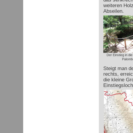
weiteren Hol
Abseilen.
Der Einstieg in die
Palomb
Steigt man d
rechts, erre
die kleine Gr
Einstiegsloch