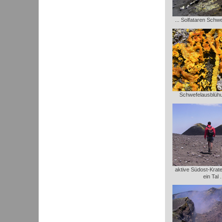
... Solfataren Schw
Schwefelausblühu
aktive Südost-Krate
ein Tal .