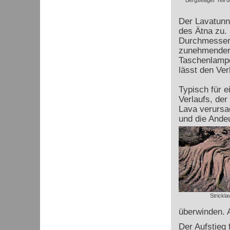
Bergseitiger Teil d
Der Lavatunne
des Ätna zu.
Durchmesser b
zunehmender 
Taschenlampe
lässt den Ver
Typisch für 
Verlaufs, der 
Lava verursa
und die Andeu
Strickla
überwinden. A
Der Aufstieg 