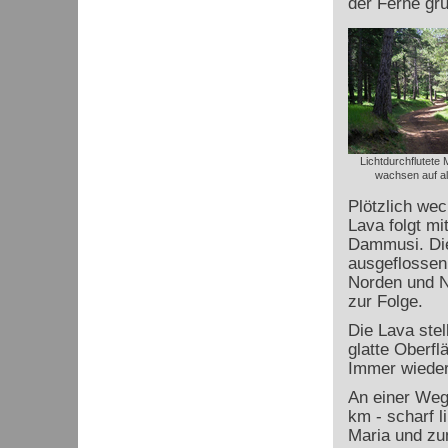
der Ferne grü
Lichtdurchflutete
wachsen auf al
Plötzlich wec
Lava folgt m
Dammusi. Die
ausgeflossen
Norden und N
zur Folge.
Die Lava stel
glatte Oberfl
Immer wieder
An einer Weg
km - scharf 
Maria und zu