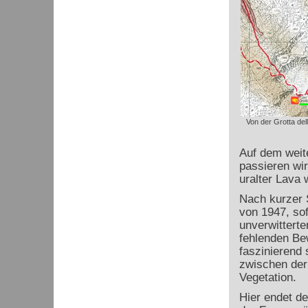
Von der Grotta del
Auf dem weit
passieren wir
uralter Lava 
Nach kurzer 
von 1947, sof
unverwittert
fehlenden Be
faszinierend
zwischen der
Vegetation.
Hier endet d