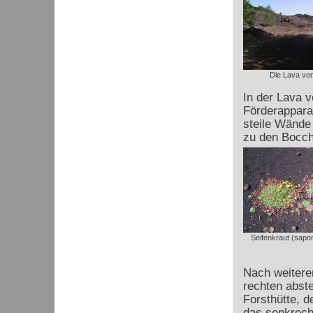
Die Lava vo
In der Lava 
Förderapparat
steile Wände 
zu den Bocch
Seifenkraut (sapon
Nach weitere
rechten abste
Forsthütte, d
das senkrecht