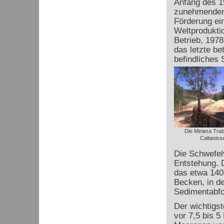
Anfang des 1
zunehmenden 
Förderung ein
Weltprodukti
Betrieb, 197
das letzte be
befindliches 
Die Miniera Trab
Caltaniss
Die Schwefel
Entstehung. 
das etwa 140 
Becken, in d
Sedimentabfo
Der wichtigst
vor 7,5 bis 5