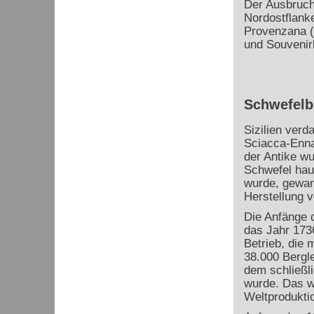
Der Ausbruch
Nordostflanke
Provenzana (
und Souvenirl
Schwefelbe
Sizilien verd
Sciacca-Enna
der Antike w
Schwefel haup
wurde, gewann
Herstellung 
Die Anfänge d
das Jahr 1736
Betrieb, die 
38.000 Bergl
dem schließl
wurde. Das w
Weltprodukti