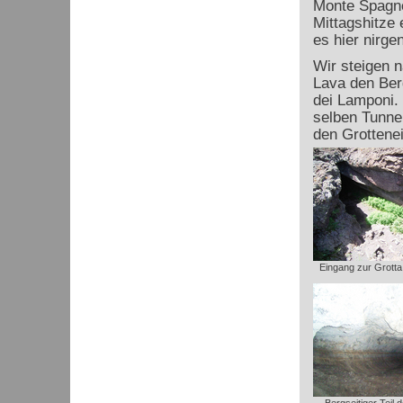
Monte Spagno
Mittagshitze 
es hier nirge
Wir steigen 
Lava den Ber
dei Lamponi. 
selben Tunnel
den Grottene
Eingang zur Grotta