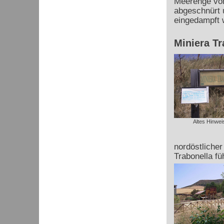
Meerenge von
abgeschnürt 
eingedampft 
Miniera Tr
Altes Hinwei
nordöstliche
Trabonella fü