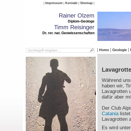
Impressum
Kontakt
Sitemap
Rainer Olzem
Diplom-Geologe
Timm Reisinger
Dr. rer. nat. Geowissenschaften
Home
Geologie
Lavagrott
Während unse
haben wir, T
Lavagrotten 
dafür aber mi
Der Club Alpi
Catania
liste
Lavagrotten 
Es wird unter