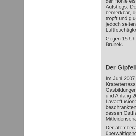
der Höhle eis
Aufstiegs. Do
bemerkbar, d
tropft und gl
jedoch selten
Luftfeuchtigk
Gegen 15 Uhr
Brunek.
Der Gipfel
Im Juni 2007 
Kraterterrass
Gasbildungen
und Anfang 2
Lavaeffusion
beschränkten
dessen Ostfl
Mitleidensch
Der atembera
überwältigen