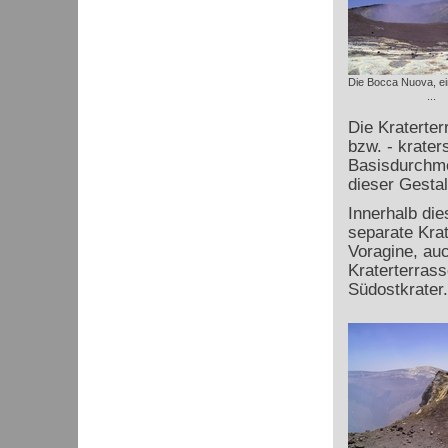
Die Bocca Nuova, ei
...
Die Kraterter
bzw. - krater
Basisdurchme
dieser Gestal
Innerhalb die
separate Kra
Voragine, auc
Kraterterrass
Südostkrater.