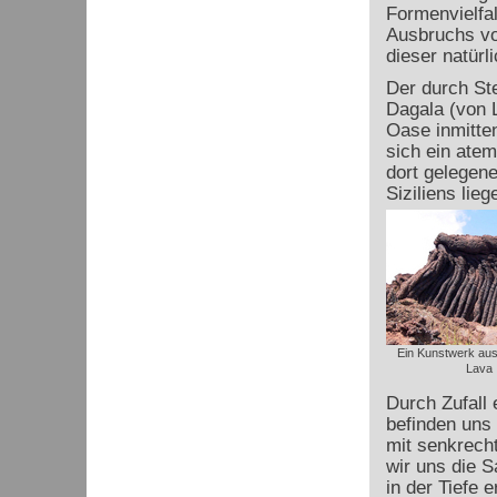
Formenvielfa
Ausbruchs vo
dieser natürl
Der durch St
Dagala (von L
Oase inmitten
sich ein atem
dort gelegen
Siziliens lie
Ein Kunstwerk au
Lava
Durch Zufall 
befinden uns 
mit senkrecht
wir uns die S
in der Tiefe e