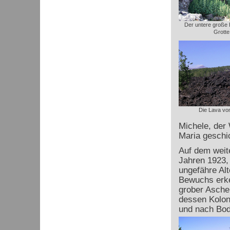
Der untere große 
Grotte
Die Lava vo
Michele, der 
Maria geschic
Auf dem weit
Jahren 1923,
ungefähre Al
Bewuchs erken
grober Asche 
dessen Kolon
und nach Bod