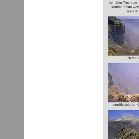
Je näher Timm der
kommt, desto wei
seine Kn
... die Vor
... nordöstlich der 