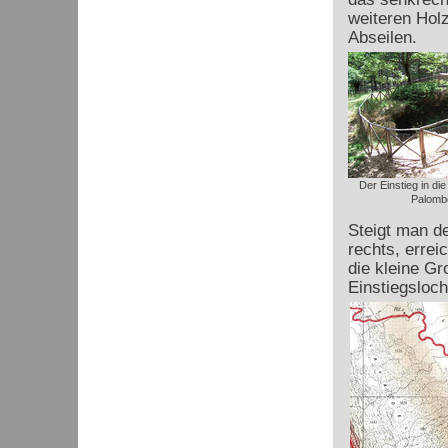
weiteren Hol
Abseilen.
Der Einstieg in die
Palomb
Steigt man d
rechts, erre
die kleine Gr
Einstiegsloch