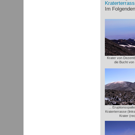
Kraterterrass
Im Folgenden 
Krater von Dezemb
die Bucht von
... Eruptionsspal
Kraterterrasse (link
Krater (re