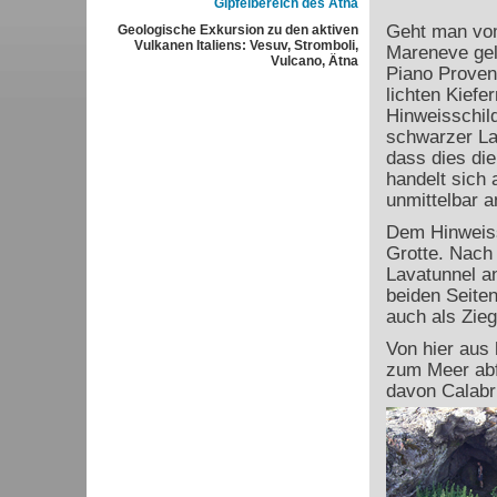
Gipfelbereich des Ätna
Geht man v
Geologische Exkursion zu den aktiven
Vulkanen Italiens: Vesuv, Stromboli,
Mareneve gel
Vulcano, Ätna
Piano Proven
lichten Kief
Hinweisschild
schwarzer La
dass dies die
handelt sich 
unmittelbar a
Dem Hinweiss
Grotte. Nach 
Lavatunnel an
beiden Seite
auch als Zieg
Von hier aus 
zum Meer abf
davon Calabr