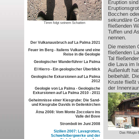
Eruption sind
Eruptionsgro
Bocchen oder
sekundäre Gro
Timm folgt seinem Schatten
fließenden W
Tuffen und A
nennen.
Der Vulkanausbruch auf La Palma 2021
Die meisten 
Feuer im Berg - Italiens Vulkane und eine
fließenden La
Reise in die Geologie
Tal fließende
Geologischer Wanderführer La Palma
die Lava im 
El Hierro - Ein geologischer Überblick
Außenluft ha
beibehält. Di
Geologische Exkursionen auf La Palma
2012
Kruste fließt
der Innenrau
Geologie von La Palma - Geologische
Exkursionen auf La Palma 2010 - 2011
Geheimnisse einer Kiesgrube: Die Sand-
und Kiesgrube Davids in Geilenkirchen
Ätna 2008: Vom Monte Zoccolaro ins
Valle del Bove
Stromboli im Juni 2008
Sizilien 2007: Lavagrotten,
Das Rifugio 
Schwefelbergwerke und der