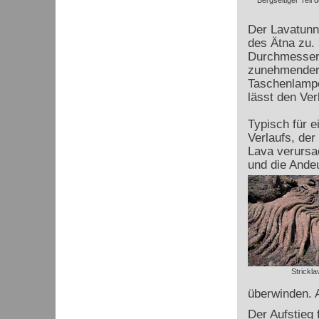
Bergseitiger Teil d
Der Lavatunne
des Ätna zu.
Durchmesser b
zunehmender 
Taschenlampe
lässt den Ver
Typisch für 
Verlaufs, der 
Lava verursa
und die Andeu
Strickla
überwinden. A
Der Aufstieg 