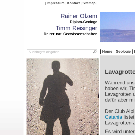
Impressum
Kontakt
Sitemap
Rainer Olzem
Diplom-Geologe
Timm Reisinger
Dr. rer. nat. Geowissenschaften
Home
Geologie
Lavagrott
Während unse
haben wir, T
Lavagrotten 
dafür aber mi
Der Club Alpi
Catania
liste
Lavagrotten 
Es wird unter