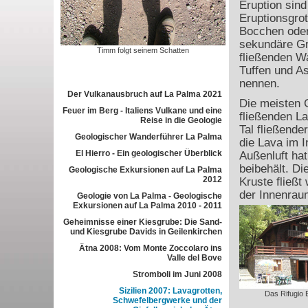
Eruption sind
Eruptionsgro
Bocchen oder
sekundäre Gro
Timm folgt seinem Schatten
fließenden W
Tuffen und A
nennen.
Der Vulkanausbruch auf La Palma 2021
Die meisten 
Feuer im Berg - Italiens Vulkane und eine
fließenden La
Reise in die Geologie
Tal fließende
Geologischer Wanderführer La Palma
die Lava im 
El Hierro - Ein geologischer Überblick
Außenluft ha
beibehält. Di
Geologische Exkursionen auf La Palma
2012
Kruste fließt
der Innenrau
Geologie von La Palma - Geologische
Exkursionen auf La Palma 2010 - 2011
Geheimnisse einer Kiesgrube: Die Sand-
und Kiesgrube Davids in Geilenkirchen
Ätna 2008: Vom Monte Zoccolaro ins
Valle del Bove
Stromboli im Juni 2008
Sizilien 2007: Lavagrotten,
Das Rifugio 
Schwefelbergwerke und der