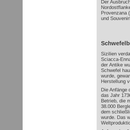
Der Ausbruch
Nordostflanke
Provenzana (
und Souvenirl
Schwefelbe
Sizilien verd
Sciacca-Enna
der Antike w
Schwefel haup
wurde, gewann
Herstellung 
Die Anfänge d
das Jahr 1736
Betrieb, die 
38.000 Bergl
dem schließl
wurde. Das w
Weltprodukti