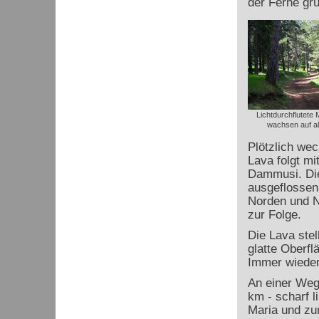
der Ferne grü
Lichtdurchflutete
wachsen auf al
Plötzlich wec
Lava folgt m
Dammusi. Die
ausgeflossen
Norden und N
zur Folge.
Die Lava stel
glatte Oberfl
Immer wieder
An einer Weg
km - scharf 
Maria und zu