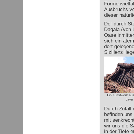
Formenvielfa
Ausbruchs vo
dieser natürl
Der durch St
Dagala (von L
Oase inmitten
sich ein atem
dort gelegen
Siziliens lie
Ein Kunstwerk au
Lava
Durch Zufall 
befinden uns 
mit senkrecht
wir uns die S
in der Tiefe e