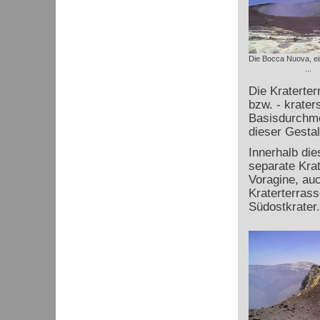
Die Bocca Nuova, ei
...
Die Kraterter
bzw. - krater
Basisdurchme
dieser Gestal
Innerhalb die
separate Kra
Voragine, auc
Kraterterrass
Südostkrater.