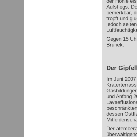
der Höhle eis
Aufstiegs. Do
bemerkbar, d
tropft und gl
jedoch selten
Luftfeuchtigk
Gegen 15 Uhr
Brunek.
Der Gipfel
Im Juni 2007 
Kraterterrass
Gasbildungen
und Anfang 2
Lavaeffusion
beschränkten
dessen Ostfl
Mitleidensch
Der atembera
überwältigen