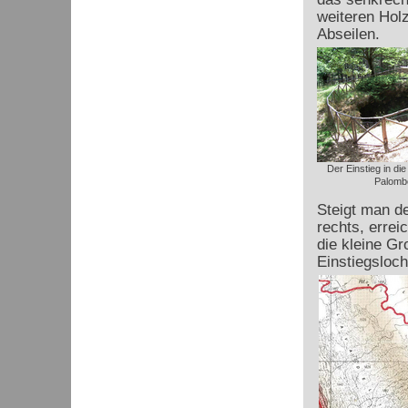
weiteren Hol
Abseilen.
Der Einstieg in die
Palomb
Steigt man d
rechts, erre
die kleine Gr
Einstiegsloch