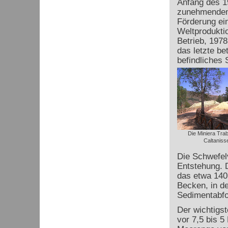
Anfang des 1
zunehmenden 
Förderung ein
Weltprodukti
Betrieb, 197
das letzte be
befindliches 
Die Miniera Trab
Caltaniss
Die Schwefel
Entstehung. 
das etwa 140 
Becken, in d
Sedimentabfo
Der wichtigst
vor 7,5 bis 5