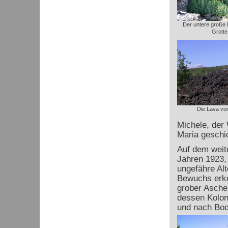
Der untere große 
Grotte
Die Lava vo
Michele, der 
Maria geschic
Auf dem weit
Jahren 1923,
ungefähre Al
Bewuchs erken
grober Asche 
dessen Kolon
und nach Bod