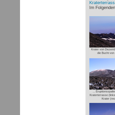
Kraterterrass
Im Folgenden 
Krater von Dezemb
die Bucht von
... Eruptionsspal
Kraterterrasse (link
Krater (re