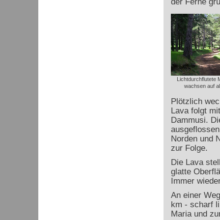
der Ferne grü
Lichtdurchflutete
wachsen auf al
Plötzlich wec
Lava folgt m
Dammusi. Die
ausgeflossen
Norden und N
zur Folge.
Die Lava stel
glatte Oberfl
Immer wieder
An einer Weg
km - scharf 
Maria und zu