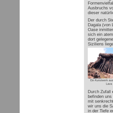
Formenvielfa
Ausbruchs vo
dieser natürl
Der durch St
Dagala (von L
Oase inmitten
sich ein atem
dort gelegen
Siziliens lie
Ein Kunstwerk au
Lava
Durch Zufall 
befinden uns 
mit senkrecht
wir uns die S
in der Tiefe e