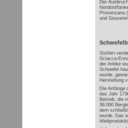
Der Ausbruch
Nordostflanke
Provenzana (
und Souvenirl
Schwefelbe
Sizilien verd
Sciacca-Enna
der Antike w
Schwefel haup
wurde, gewann
Herstellung 
Die Anfänge d
das Jahr 1736
Betrieb, die 
38.000 Bergl
dem schließl
wurde. Das w
Weltprodukti