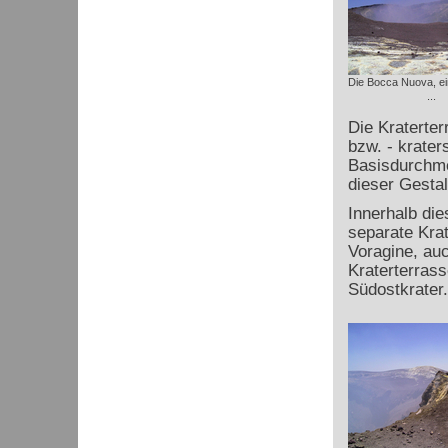
Die Bocca Nuova, ei
...
Die Kraterter
bzw. - krater
Basisdurchme
dieser Gestal
Innerhalb die
separate Kra
Voragine, auc
Kraterterrass
Südostkrater.