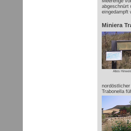
Meerenge von
abgeschnürt 
eingedampft 
Miniera Tr
Altes Hinwei
nordöstliche
Trabonella fü