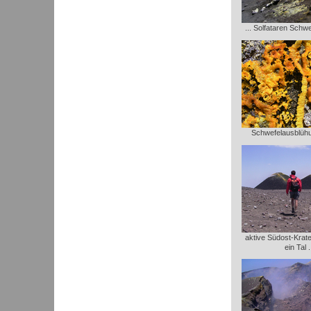
... Solfataren Schw
Schwefelausblühu
aktive Südost-Krate
ein Tal .