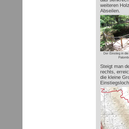
weiteren Hol
Abseilen.
Der Einstieg in die
Palomb
Steigt man d
rechts, erre
die kleine Gr
Einstiegsloch