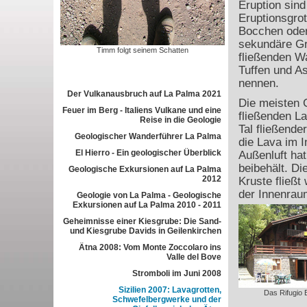
Eruption sind
Eruptionsgro
Bocchen oder
sekundäre Gro
Timm folgt seinem Schatten
fließenden W
Tuffen und A
nennen.
Der Vulkanausbruch auf La Palma 2021
Die meisten 
Feuer im Berg - Italiens Vulkane und eine
fließenden La
Reise in die Geologie
Tal fließende
Geologischer Wanderführer La Palma
die Lava im 
El Hierro - Ein geologischer Überblick
Außenluft ha
beibehält. Di
Geologische Exkursionen auf La Palma
2012
Kruste fließt
der Innenrau
Geologie von La Palma - Geologische
Exkursionen auf La Palma 2010 - 2011
Geheimnisse einer Kiesgrube: Die Sand-
und Kiesgrube Davids in Geilenkirchen
Ätna 2008: Vom Monte Zoccolaro ins
Valle del Bove
Stromboli im Juni 2008
Sizilien 2007: Lavagrotten,
Das Rifugio 
Schwefelbergwerke und der