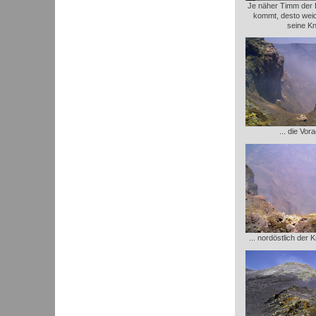
Je näher Timm der
kommt, desto wei
seine Kn
... die Vor
... nordöstlich der 