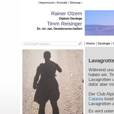
Impressum
Kontakt
Sitemap
Rainer Olzem
Diplom-Geologe
Timm Reisinger
Dr. rer. nat. Geowissenschaften
Home
Geologie
Lavagrott
Während unse
haben wir, T
Lavagrotten 
dafür aber mi
Der Club Alpi
Catania
liste
Lavagrotten 
Es wird unter