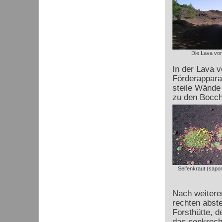
Die Lava vo
In der Lava 
Förderapparat
steile Wände 
zu den Bocch
Seifenkraut (sapon
Nach weitere
rechten abste
Forsthütte, d
das senkrecht