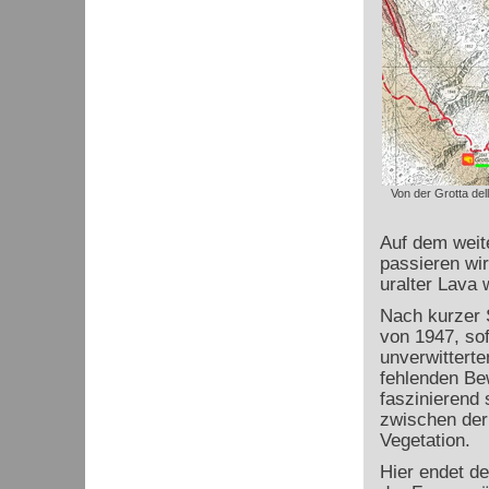
Von der Grotta del
Auf dem weit
passieren wir
uralter Lava 
Nach kurzer 
von 1947, sof
unverwittert
fehlenden Be
faszinierend
zwischen der
Vegetation.
Hier endet d