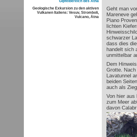
Gipfelbereich des Ätna
Geht man v
Geologische Exkursion zu den aktiven
Vulkanen Italiens: Vesuv, Stromboli,
Mareneve gel
Vulcano, Ätna
Piano Proven
lichten Kief
Hinweisschild
schwarzer La
dass dies die
handelt sich 
unmittelbar a
Dem Hinweiss
Grotte. Nach 
Lavatunnel an
beiden Seite
auch als Zieg
Von hier aus 
zum Meer abf
davon Calabr