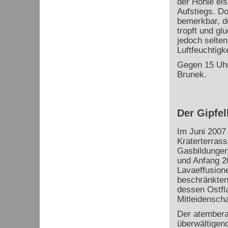
der Höhle eis
Aufstiegs. Do
bemerkbar, d
tropft und gl
jedoch selten
Luftfeuchtigk
Gegen 15 Uhr
Brunek.
Der Gipfel
Im Juni 2007 
Kraterterrass
Gasbildungen
und Anfang 2
Lavaeffusion
beschränkten
dessen Ostfl
Mitleidensch
Der atembera
überwältigen