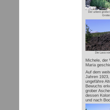
Der untere große 
Grotte
Die Lava vo
Michele, der 
Maria geschic
Auf dem weit
Jahren 1923,
ungefähre Al
Bewuchs erken
grober Asche 
dessen Kolon
und nach Bod