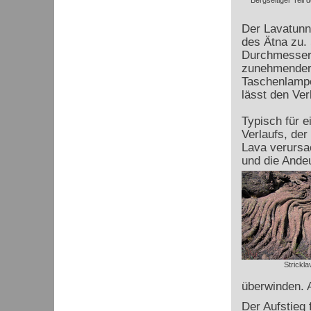
Bergseitiger Teil d
Der Lavatunne
des Ätna zu.
Durchmesser b
zunehmender 
Taschenlampe
lässt den Ver
Typisch für 
Verlaufs, der 
Lava verursa
und die Andeu
Strickla
überwinden. A
Der Aufstieg 