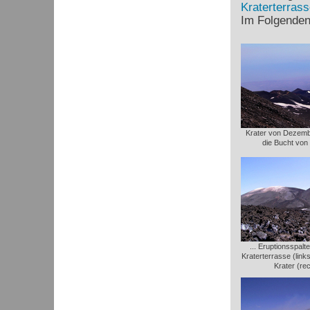
Kraterterrass
Im Folgenden 
Krater von Dezemb
die Bucht von
... Eruptionsspal
Kraterterrasse (link
Krater (re