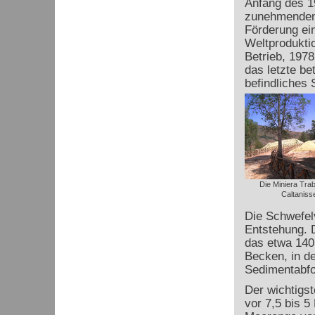
Anfang des 1
zunehmenden 
Förderung ein
Weltprodukti
Betrieb, 197
das letzte be
befindliches 
Die Miniera Trab
Caltaniss
Die Schwefel
Entstehung. 
das etwa 140 
Becken, in d
Sedimentabfo
Der wichtigst
vor 7,5 bis 5