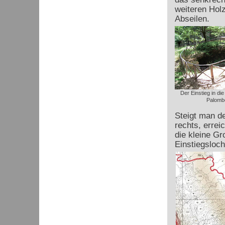
weiteren Hol
Abseilen.
Der Einstieg in die
Palomb
Steigt man d
rechts, erre
die kleine Gr
Einstiegsloch