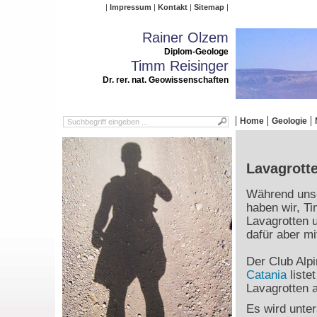
Impressum
Kontakt
Sitemap
Rainer Olzem
Diplom-Geologe
Timm Reisinger
Dr. rer. nat. Geowissenschaften
Home
Geologie
Lavagrott
Während unse
haben wir, T
Lavagrotten 
dafür aber mi
Der Club Alpi
Catania
liste
Lavagrotten 
Es wird unter