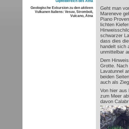
Gipfelbereich des Ätna
Geht man v
Geologische Exkursion zu den aktiven
Vulkanen Italiens: Vesuv, Stromboli,
Mareneve gel
Vulcano, Ätna
Piano Proven
lichten Kief
Hinweisschild
schwarzer La
dass dies die
handelt sich 
unmittelbar a
Dem Hinweiss
Grotte. Nach 
Lavatunnel an
beiden Seite
auch als Zieg
Von hier aus 
zum Meer abf
davon Calabr