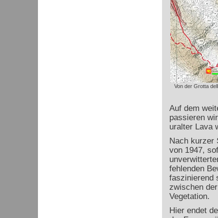
Von der Grotta del
Auf dem weit
passieren wir
uralter Lava 
Nach kurzer 
von 1947, sof
unverwittert
fehlenden Be
faszinierend
zwischen der
Vegetation.
Hier endet d