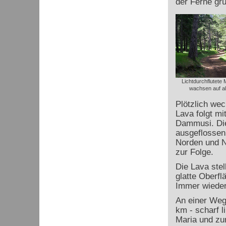
der Ferne grü
Lichtdurchflutete
wachsen auf al
Plötzlich wec
Lava folgt m
Dammusi. Die
ausgeflossen
Norden und N
zur Folge.
Die Lava stel
glatte Oberfl
Immer wieder
An einer Weg
km - scharf 
Maria und zu