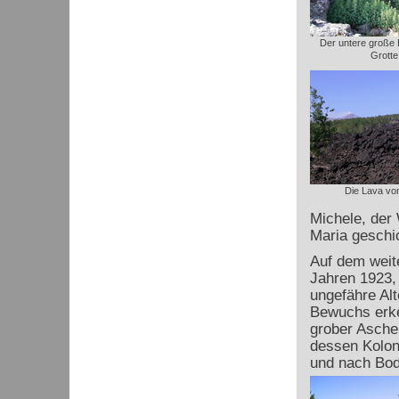
Der untere große 
Grotte
Die Lava vo
Michele, der 
Maria geschic
Auf dem weit
Jahren 1923,
ungefähre Al
Bewuchs erken
grober Asche 
dessen Kolon
und nach Bod