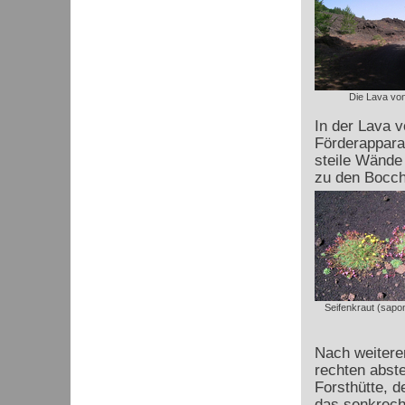
Die Lava vo
In der Lava 
Förderapparat
steile Wände 
zu den Bocch
Seifenkraut (sapon
Nach weitere
rechten abste
Forsthütte, d
das senkrecht