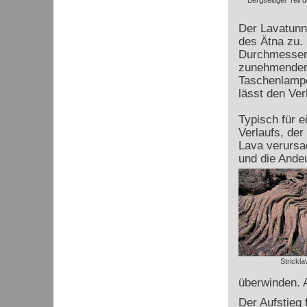
Bergseitiger Teil d
Der Lavatunne
des Ätna zu.
Durchmesser b
zunehmender 
Taschenlampe
lässt den Ver
Typisch für 
Verlaufs, der 
Lava verursa
und die Andeu
Strickla
überwinden. A
Der Aufstieg 