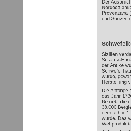
Der Ausbruch
Nordostflanke
Provenzana (
und Souvenirl
Schwefelbe
Sizilien verd
Sciacca-Enna
der Antike w
Schwefel haup
wurde, gewann
Herstellung 
Die Anfänge d
das Jahr 1736
Betrieb, die 
38.000 Bergl
dem schließl
wurde. Das w
Weltprodukti