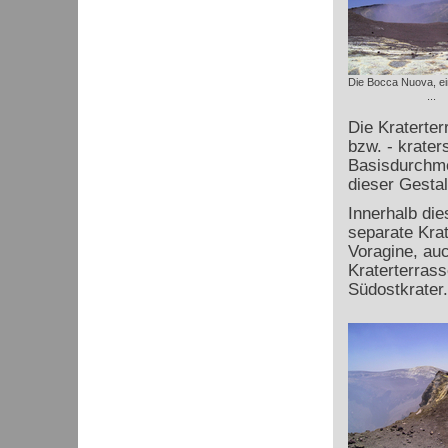
Die Bocca Nuova, ei
...
Die Kraterter
bzw. - krater
Basisdurchme
dieser Gestal
Innerhalb die
separate Kra
Voragine, auc
Kraterterrass
Südostkrater.