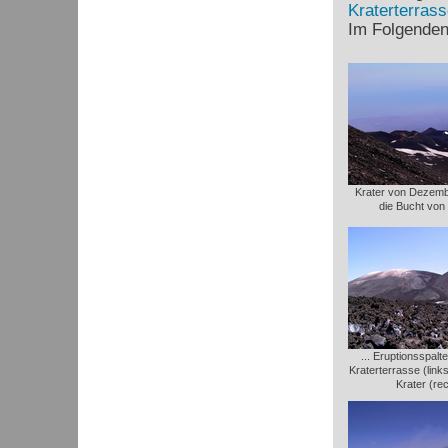
Kraterterrass
Im Folgenden 
Krater von Dezemb
die Bucht von
... Eruptionsspal
Kraterterrasse (link
Krater (re