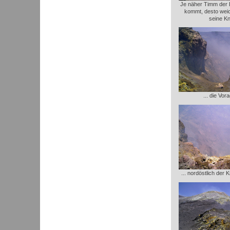
Je näher Timm der
kommt, desto wei
seine Kn
... die Vor
... nordöstlich der 