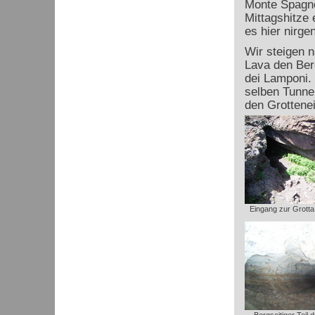
Monte Spagno
Mittagshitze 
es hier nirge
Wir steigen 
Lava den Ber
dei Lamponi. 
selben Tunnel
den Grottene
Eingang zur Grotta