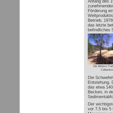
Anfang des 1
zunehmenden 
Förderung ein
Weltprodukti
Betrieb, 197
das letzte be
befindliches 
Die Miniera Trab
Caltaniss
Die Schwefel
Entstehung. 
das etwa 140 
Becken, in d
Sedimentabfo
Der wichtigst
vor 7,5 bis 5