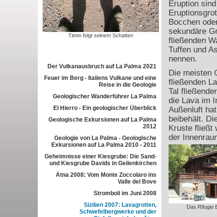
Eruption sind
Eruptionsgro
Bocchen oder
sekundäre Gro
Timm folgt seinem Schatten
fließenden W
Tuffen und A
nennen.
Der Vulkanausbruch auf La Palma 2021
Die meisten 
Feuer im Berg - Italiens Vulkane und eine
fließenden La
Reise in die Geologie
Tal fließende
Geologischer Wanderführer La Palma
die Lava im 
El Hierro - Ein geologischer Überblick
Außenluft ha
beibehält. Di
Geologische Exkursionen auf La Palma
2012
Kruste fließt
der Innenrau
Geologie von La Palma - Geologische
Exkursionen auf La Palma 2010 - 2011
Geheimnisse einer Kiesgrube: Die Sand-
und Kiesgrube Davids in Geilenkirchen
Ätna 2008: Vom Monte Zoccolaro ins
Valle del Bove
Stromboli im Juni 2008
Sizilien 2007: Lavagrotten,
Das Rifugio 
Schwefelbergwerke und der