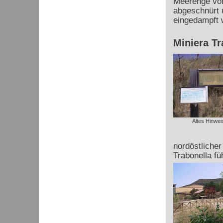
Meerenge von
abgeschnürt 
eingedampft 
Miniera Tr
Altes Hinwei
nordöstliche
Trabonella fü