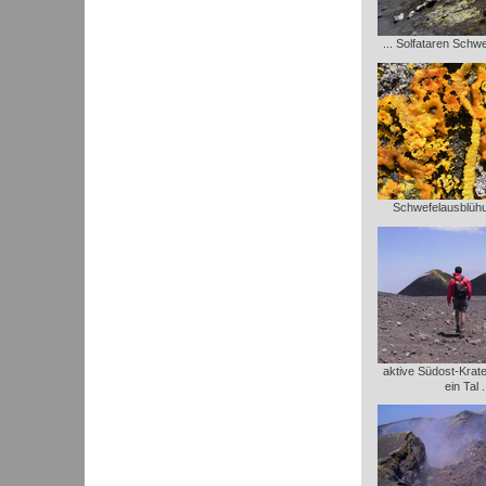
... Solfataren Schw
Schwefelausblühu
aktive Südost-Krate
ein Tal .