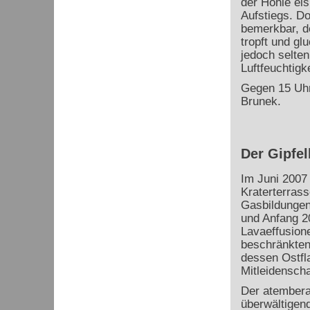
der Höhle eis
Aufstiegs. Do
bemerkbar, d
tropft und gl
jedoch selten
Luftfeuchtigk
Gegen 15 Uhr
Brunek.
Der Gipfel
Im Juni 2007 
Kraterterrass
Gasbildungen
und Anfang 2
Lavaeffusion
beschränkten
dessen Ostfl
Mitleidensch
Der atembera
überwältigen