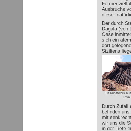
Formenvielfa
Ausbruchs vo
dieser natürl
Der durch St
Dagala (von L
Oase inmitten
sich ein atem
dort gelegen
Siziliens lie
Ein Kunstwerk au
Lava
Durch Zufall 
befinden uns 
mit senkrecht
wir uns die S
in der Tiefe e