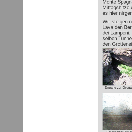
Monte Spagno
Mittagshitze 
es hier nirge
Wir steigen 
Lava den Ber
dei Lamponi. 
selben Tunnel
den Grottene
Eingang zur Grotta