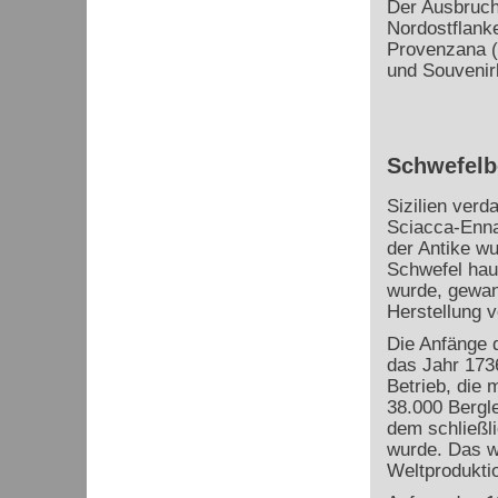
Der Ausbruch
Nordostflanke
Provenzana (
und Souvenirl
Schwefelbe
Sizilien verd
Sciacca-Enna
der Antike w
Schwefel haup
wurde, gewann
Herstellung 
Die Anfänge d
das Jahr 1736
Betrieb, die 
38.000 Bergl
dem schließl
wurde. Das w
Weltprodukti