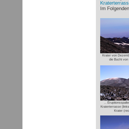
Kraterterrass
Im Folgenden 
Krater von Dezemb
die Bucht von
... Eruptionsspal
Kraterterrasse (link
Krater (re