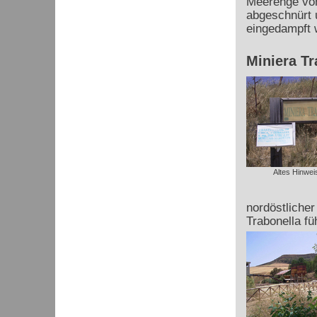
Meerenge von
abgeschnürt 
eingedampft 
Miniera Tr
Altes Hinwei
nordöstliche
Trabonella fü