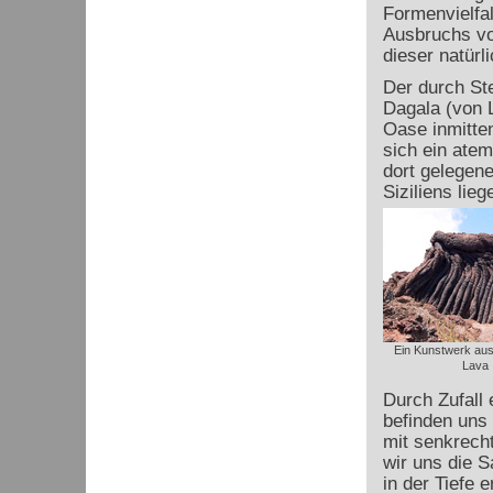
Formenvielfa
Ausbruchs vo
dieser natürl
Der durch St
Dagala (von L
Oase inmitten
sich ein atem
dort gelegen
Siziliens lie
Ein Kunstwerk au
Lava
Durch Zufall 
befinden uns 
mit senkrecht
wir uns die S
in der Tiefe e