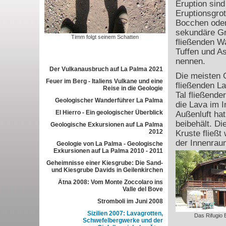
Eruption sind
Eruptionsgro
Bocchen oder
sekundäre Gro
Timm folgt seinem Schatten
fließenden W
Tuffen und A
nennen.
Der Vulkanausbruch auf La Palma 2021
Die meisten 
Feuer im Berg - Italiens Vulkane und eine
fließenden La
Reise in die Geologie
Tal fließende
Geologischer Wanderführer La Palma
die Lava im 
El Hierro - Ein geologischer Überblick
Außenluft ha
beibehält. Di
Geologische Exkursionen auf La Palma
2012
Kruste fließt
der Innenrau
Geologie von La Palma - Geologische
Exkursionen auf La Palma 2010 - 2011
Geheimnisse einer Kiesgrube: Die Sand-
und Kiesgrube Davids in Geilenkirchen
Ätna 2008: Vom Monte Zoccolaro ins
Valle del Bove
Stromboli im Juni 2008
Sizilien 2007: Lavagrotten,
Das Rifugio 
Schwefelbergwerke und der