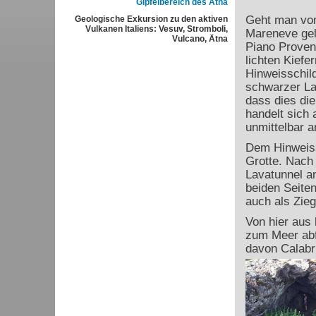
Gipfelbereich des Ätna
Geht man v
Geologische Exkursion zu den aktiven
Vulkanen Italiens: Vesuv, Stromboli,
Mareneve gel
Vulcano, Ätna
Piano Proven
lichten Kief
Hinweisschild
schwarzer La
dass dies die
handelt sich 
unmittelbar a
Dem Hinweiss
Grotte. Nach 
Lavatunnel an
beiden Seite
auch als Zieg
Von hier aus 
zum Meer abf
davon Calabr