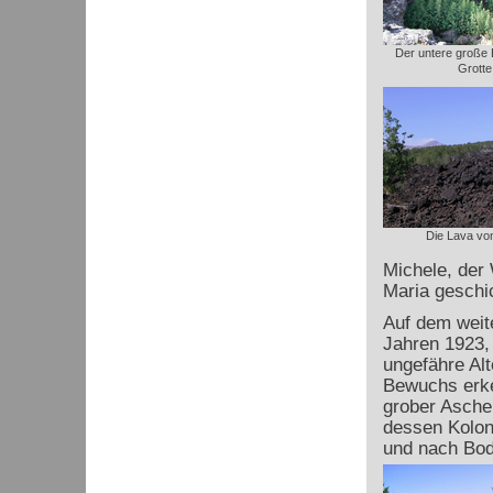
Der untere große 
Grotte
Die Lava vo
Michele, der 
Maria geschic
Auf dem weit
Jahren 1923,
ungefähre Al
Bewuchs erken
grober Asche 
dessen Kolon
und nach Bod