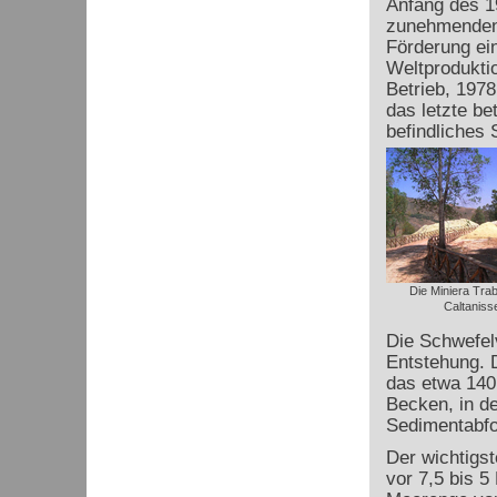
Anfang des 1
zunehmenden 
Förderung ein
Weltprodukti
Betrieb, 197
das letzte be
befindliches 
Die Miniera Trab
Caltaniss
Die Schwefel
Entstehung. 
das etwa 140 
Becken, in d
Sedimentabfo
Der wichtigst
vor 7,5 bis 5