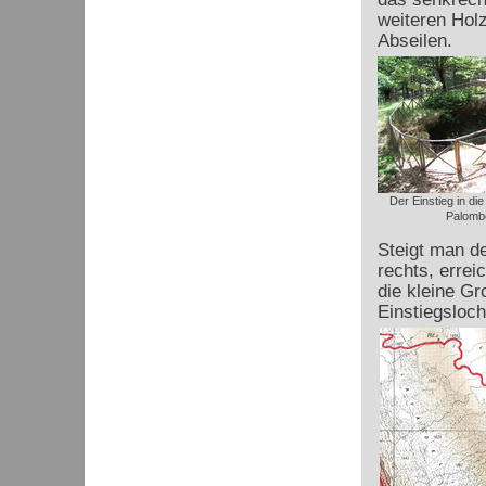
weiteren Hol
Abseilen.
Der Einstieg in die
Palomb
Steigt man d
rechts, erre
die kleine Gr
Einstiegsloch