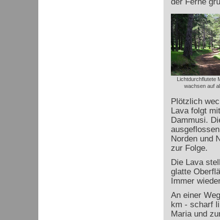
der Ferne grü
Lichtdurchflutete
wachsen auf al
Plötzlich wec
Lava folgt m
Dammusi. Die
ausgeflossen
Norden und N
zur Folge.
Die Lava stel
glatte Oberfl
Immer wieder
An einer Weg
km - scharf 
Maria und zu