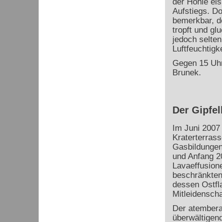
der Höhle eis
Aufstiegs. Do
bemerkbar, d
tropft und gl
jedoch selten
Luftfeuchtigk
Gegen 15 Uhr
Brunek.
Der Gipfel
Im Juni 2007 
Kraterterrass
Gasbildungen
und Anfang 2
Lavaeffusion
beschränkten
dessen Ostfl
Mitleidensch
Der atembera
überwältigen