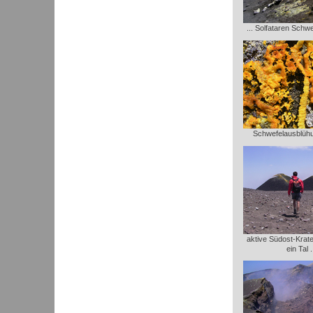
... Solfataren Schw
Schwefelausblühu
aktive Südost-Krate
ein Tal .