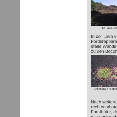
Die Lava vo
In der Lava 
Förderapparat
steile Wände 
zu den Bocch
Seifenkraut (sapon
Nach weitere
rechten abste
Forsthütte, d
das senkrecht