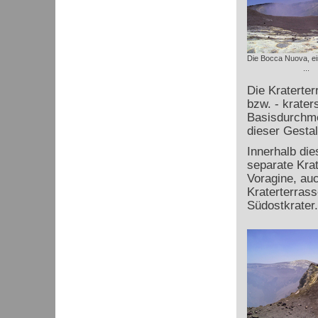
Die Bocca Nuova, ei
...
Die Kraterter
bzw. - krater
Basisdurchme
dieser Gestal
Innerhalb die
separate Kra
Voragine, auc
Kraterterrass
Südostkrater.