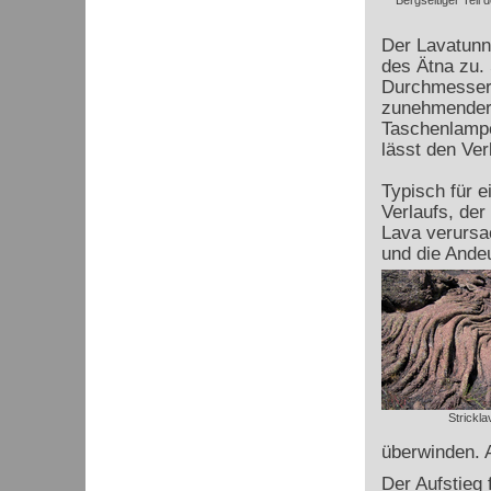
Bergseitiger Teil d
Der Lavatunne
des Ätna zu.
Durchmesser b
zunehmender 
Taschenlampe
lässt den Ver
Typisch für 
Verlaufs, der 
Lava verursa
und die Andeu
Strickla
überwinden. A
Der Aufstieg 