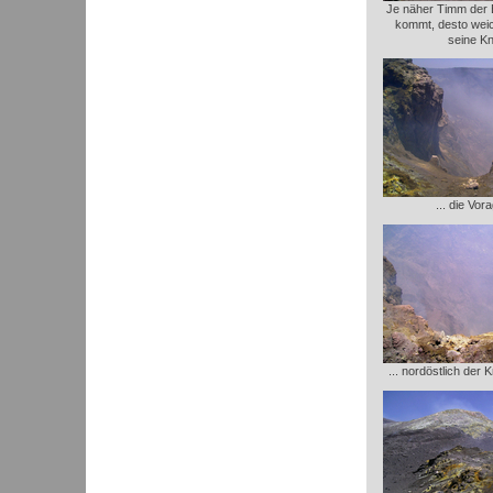
Je näher Timm der
kommt, desto wei
seine Kn
... die Vor
... nordöstlich der 