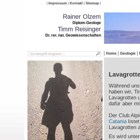
Impressum
Kontakt
Sitemap
Rainer Olzem
Diplom-Geologe
Timm Reisinger
Dr. rer. nat. Geowissenschaften
Home
Geologie
Lavagrott
Während unse
haben wir, T
Lavagrotten 
dafür aber mi
Der Club Alpi
Catania
liste
Lavagrotten 
Es wird unter