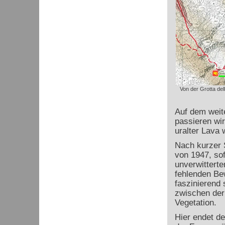
Von der Grotta del
Auf dem weit
passieren wir
uralter Lava 
Nach kurzer 
von 1947, sof
unverwittert
fehlenden Be
faszinierend
zwischen der
Vegetation.
Hier endet d