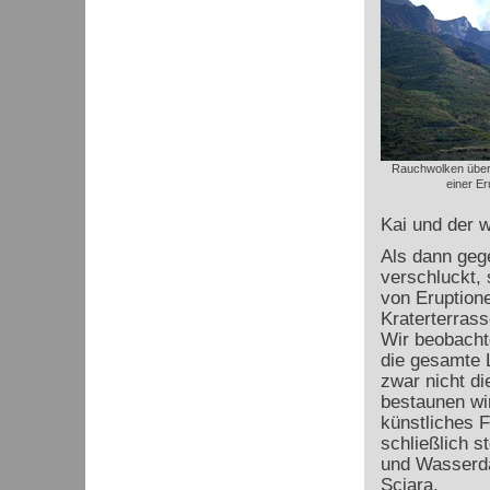
Rauchwolken über
einer Er
Kai und der 
Als dann gege
verschluckt, 
von Eruption
Kraterterrass
Wir beobacht
die gesamte 
zwar nicht d
bestaunen wi
künstliches 
schließlich s
und Wasserda
Sciara.