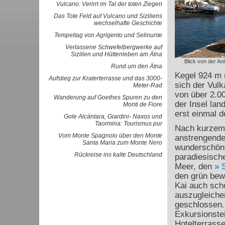
Vulcano: Verirrt im Tal der toten Ziegen
Das Tote Feld auf Vulcano und Siziliens
wechselhafte Geschichte
Tempeltag von Agrigento und Selinunte
Verlassene Schwefelbergwerke auf
Sizilien und Hüttenleben am Ätna
Blick von der An
Rund um den Ätna
Kegel 924 m 
Aufstieg zur Kraterterrasse und das 3000-
sich der Vulk
Meter-Rad
von über 2.00
Wanderung auf Goethes Spuren zu den
der Insel lan
Monti de Fiore
erst einmal 
Gole Alcántara, Giardini- Naxos und
Taormina: Tourismus pur
Nach kurzem,
Vom Monte Spagnolo über den Monte
anstrengende
Santa Maria zum Monte Nero
wunderschön 
Rückreise ins kalte Deutschland
paradiesisch
Meer, den
den grün bew
Kai auch sch
auszugleichen
geschlossen. 
Exkursionstei
Hotelterrasse