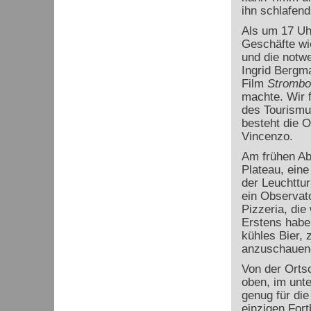
ihn schlafen
Als um 17 Uh
Geschäfte wi
und die notw
Ingrid Bergm
Film
Strombol
machte. Wir f
des Tourismu
besteht die O
Vincenzo.
Am frühen Ab
Plateau, ein
der Leuchttu
ein Observato
Pizzeria, di
Erstens haben
kühles Bier, 
anzuschauen
Von der Ortsc
oben, im unte
genug für di
einzigen For