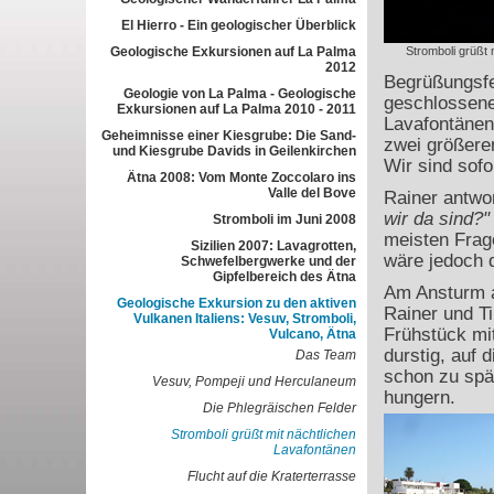
El Hierro - Ein geologischer Überblick
Geologische Exkursionen auf La Palma
Stromboli grüßt 
2012
Begrüßungsfe
Geologie von La Palma - Geologische
geschlossene
Exkursionen auf La Palma 2010 - 2011
Lavafontänen
Geheimnisse einer Kiesgrube: Die Sand-
zwei größere
und Kiesgrube Davids in Geilenkirchen
Wir sind sofo
Ätna 2008: Vom Monte Zoccolaro ins
Valle del Bove
Rainer antwor
wir da sind?
Stromboli im Juni 2008
meisten Frag
Sizilien 2007: Lavagrotten,
wäre jedoch 
Schwefelbergwerke und der
Gipfelbereich des Ätna
Am Ansturm a
Geologische Exkursion zu den aktiven
Rainer und Ti
Vulkanen Italiens: Vesuv, Stromboli,
Frühstück mi
Vulcano, Ätna
durstig, auf 
Das Team
schon zu spät
Vesuv, Pompeji und Herculaneum
hungern.
Die Phlegräischen Felder
Stromboli grüßt mit nächtlichen
Lavafontänen
Flucht auf die Kraterterrasse