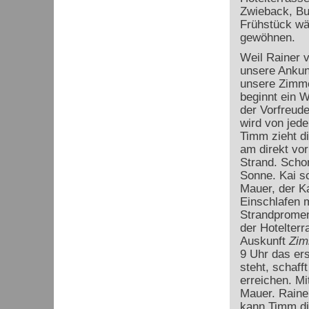
Zwieback, Bu
Frühstück wä
gewöhnen.
Weil Rainer v
unsere Ankunf
unsere Zimmer
beginnt ein W
der Vorfreude
wird von jede
Timm zieht d
am direkt vo
Strand. Scho
Sonne. Kai sc
Mauer, der K
Einschlafen 
Strandpromen
der Hotelterr
Auskunft
Zim
9 Uhr das er
steht, schaff
erreichen. Mi
Mauer. Raine
kann Timm die