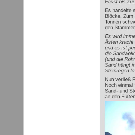
Faust bis zu
Es handelte 
Blöcke. Zum G
Tonnen schwe
den Stämmen 
Es wird immer
Ästen kracht 
und es ist p
die Sandwolk
(und die Rohr
Sand hängt in
Steinregen l
Nun verließ F
Noch einmal f
Sand- und St
an den Füßen