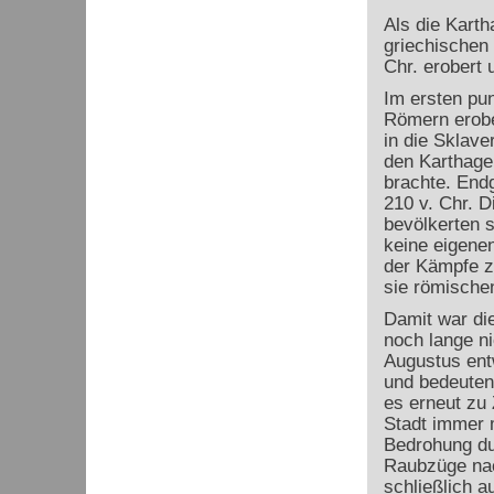
Als die Karth
griechischen
Chr. erobert 
Im ersten pu
Römern erobe
in die Sklave
den Karthage
brachte. Endg
210 v. Chr. 
bevölkerten s
keine eigene
der Kämpfe z
sie römische
Damit war di
noch lange n
Augustus ent
und bedeuten
es erneut zu 
Stadt immer 
Bedrohung du
Raubzüge nac
schließlich a