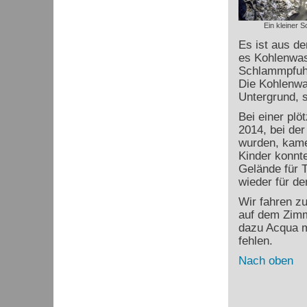
Ein kleiner 
Es ist aus d
es Kohlenwas
Schlammpfuhl
Die Kohlenwa
Untergrund, 
Bei einer plö
2014, bei de
wurden, kame
Kinder konnt
Gelände für T
wieder für de
Wir fahren z
auf dem Zimm
dazu Acqua mi
fehlen.
Nach oben