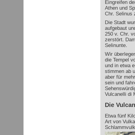
Eingreifen d
Athen und Sp
Chr. Selinus 
Die Stadt wu
aufgebaut un
250 v. Chr. 
zerstört. Dam
Selinunte.
Wir überlege
die Tempel vo
und in etwa e
stimmen ab un
aber für mehr
sein und fah
Sehenswürdig
Vulcanelli di
Die Vulcan
Etwa fünf Kil
Art von Vulka
Schlammvulk