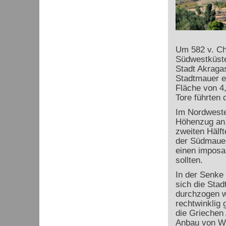
Um 582 v. Chr
Südwestküste
Stadt Akragas
Stadtmauer e
Fläche von 4
Tore führten 
Im Nordwesten
Höhenzug an, 
zweiten Hälf
der Südmauer
einen imposa
sollten.
In der Senke
sich die Sta
durchzogen w
rechtwinklig
die Griechen
Anbau von We