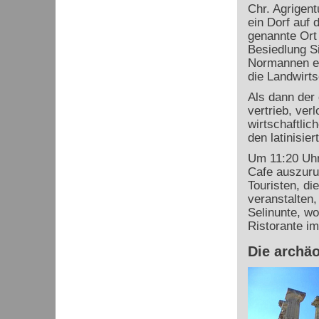
Chr. Agrigent
ein Dorf auf 
genannte Ort
Besiedlung S
Normannen er
die Landwirt
Als dann der 
vertrieb, verl
wirtschaftlic
den latinisie
Um 11:20 Uhr
Cafe auszuru
Touristen, d
veranstalten,
Selinunte, w
Ristorante im
Die archä