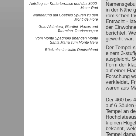
Namensgebung
Aufstieg zur Kraterterrasse und das 3000-
Meter-Rad
in der Nähe 
römischen Ins
Wanderung auf Goethes Spuren zu den
Monti de Fiore
Entracht - la
der Einwohne
Gole Alcántara, Giardini- Naxos und
Taormina: Tourismus pur
berichtet. We
geweiht war, 
Vom Monte Spagnolo über den Monte
Santa Maria zum Monte Nero
Der Tempel s
Rückreise ins kalte Deutschland
einem 3-stufi
ausgleicht. S
Form der klas
auf einer Fl
Forschung wa
verkleidet, F
waren aus M
Der 460 bis 4
auf 6 Säulen 
Tempel an de
Hochplateaus 
kleinen Hügel
bekannt, welc
Tempel damal