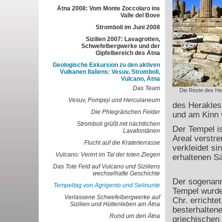
Ätna 2008: Vom Monte Zoccolaro ins
Valle del Bove
Stromboli im Juni 2008
Sizilien 2007: Lavagrotten,
Schwefelbergwerke und der
Gipfelbereich des Ätna
Geologische Exkursion zu den aktiven
Vulkanen Italiens: Vesuv, Stromboli,
Vulcano, Ätna
Das Team
Die Reste des He
Vesuv, Pompeji und Herculaneum
des Herakles 
Die Phlegräischen Felder
und am Kinn 
Stromboli grüßt mit nächtlichen
Der Tempel is
Lavafontänen
Areal verstre
Flucht auf die Kraterterrasse
verkleidet si
Vulcano: Verirrt im Tal der toten Ziegen
erhaltenen Sä
Das Tote Feld auf Vulcano und Siziliens
wechselhafte Geschichte
Der sogenann
Tempeltag von Agrigento und Selinunte
Tempel wurde
Verlassene Schwefelbergwerke auf
Chr. errichtet
Sizilien und Hüttenleben am Ätna
besterhalten
Rund um den Ätna
griechischen 