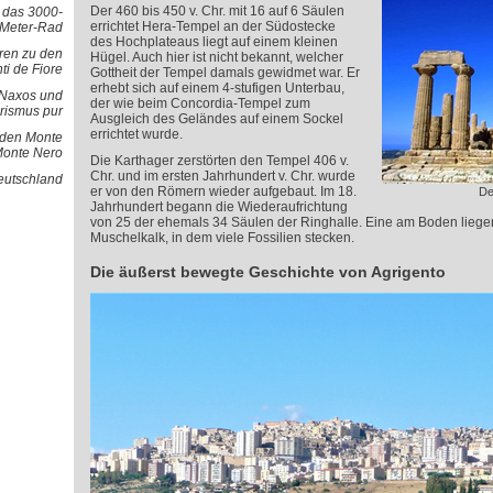
Der 460 bis 450 v. Chr. mit 16 auf 6 Säulen
d das 3000-
errichtet Hera-Tempel an der Südostecke
Meter-Rad
des Hochplateaus liegt auf einem kleinen
ren zu den
Hügel. Auch hier ist nicht bekannt, welcher
ti de Fiore
Gottheit der Tempel damals gewidmet war. Er
erhebt sich auf einem 4-stufigen Unterbau,
- Naxos und
der wie beim Concordia-Tempel zum
rismus pur
Ausgleich des Geländes auf einem Sockel
errichtet wurde.
 den Monte
Monte Nero
Die Karthager zerstörten den Tempel 406 v.
Chr. und im ersten Jahrhundert v. Chr. wurde
Deutschland
er von den Römern wieder aufgebaut. Im 18.
De
Jahrhundert begann die Wiederaufrichtung
von 25 der ehemals 34 Säulen der Ringhalle. Eine am Boden liege
Muschelkalk, in dem viele Fossilien stecken.
Die äußerst bewegte Geschichte von Agrigento