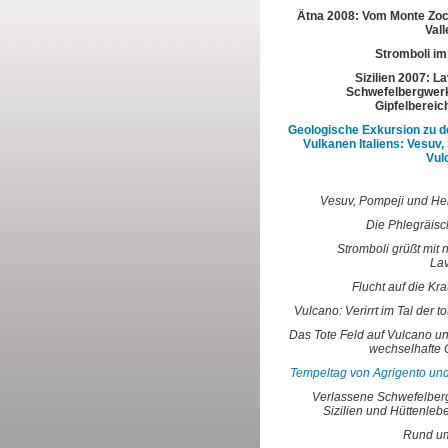
Ätna 2008: Vom Monte Zoc
Vall
Stromboli im
Sizilien 2007: L
Schwefelbergwerk
Gipfelbereic
Geologische Exkursion zu d
Vulkanen Italiens: Vesuv,
Vul
Vesuv, Pompeji und H
Die Phlegräisc
Stromboli grüßt mit 
La
Flucht auf die Kra
Vulcano: Verirrt im Tal der t
Das Tote Feld auf Vulcano un
wechselhafte 
Tempeltag von Agrigento und
Verlassene Schwefelber
Sizilien und Hüttenleb
Rund um