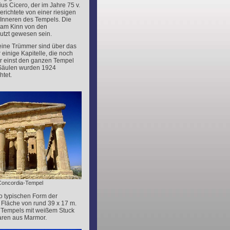
us Cicero, der im Jahre 75 v.
berichtete von einer riesigen
 Inneren des Tempels. Die
 am Kinn von den
utzt gewesen sein.
 seine Trümmer sind über das
 einige Kapitelle, die noch
 er einst den ganzen Tempel
 Säulen wurden 1924
htet.
Concordia-Tempel
to typischen Form der
r Fläche von rund 39 x 17 m.
s Tempels mit weißem Stuck
waren aus Marmor.