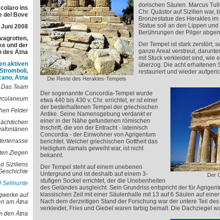
dorischen Säulen. Marcus Tulli
colaro ins
Chr. Quästor auf Sizilien war, 
e del Bove
Bronzestatue des Herakles im
Statue soll an den Lippen und
 Juni 2008
Berührungen der Pilger abgen
avagrotten,
Der Tempel ist stark zerstört,
e und der
ganze Areal verstreut, darunter
h des Ätna
mit Stuck verkleidet sind, wie
en aktiven
überzog. Die acht erhaltenen
 Stromboli,
restauriert und wieder aufgeric
cano, Ätna
Die Reste des Herakles-Tempels
Das Team
Der sogenannte Concordia-Tempel wurde
erculaneum
etwa 440 bis 430 v. Chr. errichtet, er ist einer
der besterhaltenen Tempel der griechischen
hen Felder
Antike. Seine Namensgebung verdankt er
einer in der Nähe gefundenen römischen
nächtlichen
Inschrift, die von der Entracht - lateinisch
vafontänen
Concordia - der Einwohner von Agrigentum
terterrasse
berichtet. Welcher griechischen Gottheit das
Heiligtum damals geweiht war, ist nicht
oten Ziegen
bekannt.
d Siziliens
Der Tempel steht auf einem unebenen
Geschichte
Untergrund und ist deshalb auf einem 3-
Der 
stufigen Sockel errichtet, der die Unebenheiten
 Selinunte
des Geländes ausgleicht. Sein Grundriss entspricht der für Agrigen
klassischen Zeit mit einer Säulenhalle mit 13 auf 6 Säulen auf eine
gwerke auf
Nach dem derzeitigen Stand der Forschung war der untere Teil de
en am Ätna
verkleidet, Fries und Giebel waren farbig bemalt. Die Dachziegel 
 den Ätna