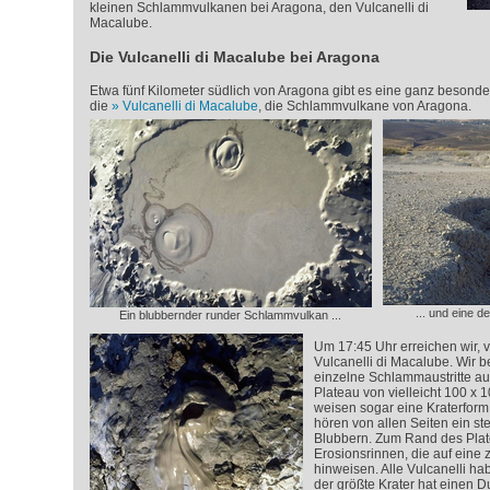
kleinen Schlammvulkanen bei Aragona, den Vulcanelli di
Macalube.
Die Vulcanelli di Macalube bei Aragona
Etwa fünf Kilometer südlich von Aragona gibt es eine ganz besonde
die
Vulcanelli di Macalube
, die Schlammvulkane von Aragona.
... und eine 
Ein blubbernder runder Schlammvulkan ...
Um 17:45 Uhr erreichen wir, 
Vulcanelli di Macalube. Wir 
einzelne Schlammaustritte auf
Plateau von vielleicht 100 x 1
weisen sogar eine Kraterform
hören von allen Seiten ein s
Blubbern. Zum Rand des Plate
Erosionsrinnen, die auf eine z
hinweisen. Alle Vulcanelli ha
der größte Krater hat einen 