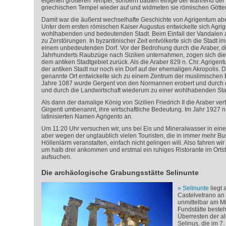
eigenen größeren Tempel, sondern bauten einige der während der 
griechischen Tempel wieder auf und widmeten sie römischen Götte
Damit war die äußerst wechselhafte Geschichte von Agrigentum abe
Unter dem ersten römischen Kaiser Augustus entwickelte sich Agri
wohlhabenden und bedeutenden Stadt. Beim Einfall der Vandalen a
zu Zerstörungen. In byzantinischer Zeit entvölkerte sich die Stadt
einem unbedeutenden Dorf. Vor der Bedrohung durch die Araber, di
Jahrhunderts Raubzüge nach Sizilien unternahmen, zogen sich die
dem antiken Stadtgebiet zurück. Als die Araber 829 n. Chr. Agrigent
der antiken Stadt nur noch ein Dorf auf der ehemaligen Akropolis.
genannte Ort entwickelte sich zu einem Zentrum der muslimischen B
Jahre 1087 wurde Gergent von den Normannen erobert und durch d
und durch die Landwirtschaft wiederum zu einer wohlhabenden Sta
Als dann der damalige König von Sizilien Friedrich II die Araber vertri
Girgenti umbenannt, ihre wirtschaftliche Bedeutung. Im Jahr 1927 n
latinisierten Namen Agrigento an.
Um 11:20 Uhr versuchen wir, uns bei Eis und Mineralwasser in ei
aber wegen der unglaublich vielen Touristen, die in immer mehr
Höllenlärm veranstalten, einfach nicht gelingen will. Also fahren wir
um halb drei ankommen und erstmal ein ruhiges Ristorante im Ortst
aufsuchen.
Die archäologische Grabungsstätte Selinunte
Selinunte
liegt
Castelvetrano an 
unmittelbar am Mi
Fundstätte beste
Überresten der al
Selinus, die im 7.