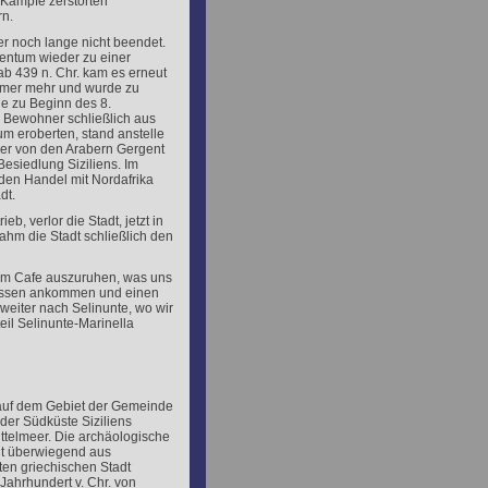
Kämpfe zerstörten
rn.
r noch lange nicht beendet.
gentum wieder zu einer
b 439 n. Chr. kam es erneut
 immer mehr und wurde zu
e zu Beginn des 8.
 Bewohner schließlich aus
um eroberten, stand anstelle
 Der von den Arabern Gergent
esiedlung Siziliens. Im
en Handel mit Nordafrika
dt.
eb, verlor die Stadt, jetzt in
ahm die Stadt schließlich den
nem Cafe auszuruhen, was uns
 Bussen ankommen und einen
 weiter nach Selinunte, wo wir
eil Selinunte-Marinella
 auf dem Gebiet der Gemeinde
der Südküste Siziliens
ttelmeer. Die archäologische
ht überwiegend aus
ten griechischen Stadt
 Jahrhundert v. Chr. von