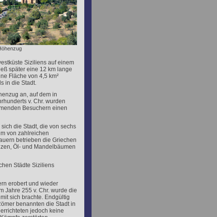
n Höhenzug
estküste Siziliens auf einem
ieß später eine 12 km lange
ine Fläche von 4,5 km²
 in die Stadt.
henzug an, auf dem in
ahrhunderts v. Chr. wurden
ommenden Besuchern einen
sich die Stadt, die von sechs
um von zahlreichen
auern betrieben die Griechen
eizen, Öl- und Mandelbäumen
chen Städte Siziliens
rn erobert und wieder
Im Jahre 255 v. Chr. wurde die
it sich brachte. Endgültig
 Römer benannten die Stadt in
errichteten jedoch keine