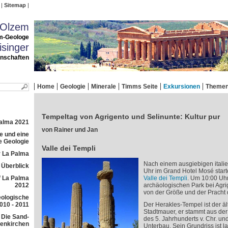
Sitemap
 Olzem
m-Geologe
singer
enschaften
Home
Geologie
Minerale
Timms Seite
Exkursionen
Theme
Tempeltag von Agrigento und Selinunte: Kultur pur
Palma 2021
von Rainer und Jan
e und eine
e Geologie
Valle dei Templi
 La Palma
Nach einem ausgiebigen itali
r Überblick
Uhr im Grand Hotel Mosé star
f La Palma
Valle dei Templi
. Um 10:00 Uhr
2012
archäologischen Park bei Agri
von der Größe und der Pracht 
eologische
010 - 2011
Der Herakles-Tempel ist der äl
Stadtmauer, er stammt aus der
 Die Sand-
des 5. Jahrhunderts v. Chr. und
lenkirchen
Unterbau. Sein Grundriss ist la