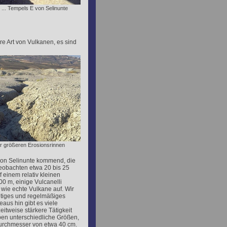
... Tempels E von Selinunte
re Art von Vulkanen, es sind
der größeren Erosionsrinnen
von Selinunte kommend, die
beobachten etwa 20 bis 25
 einem relativ kleinen
00 m, einige Vulcanelli
 wie echte Vulkane auf. Wir
tetiges und regelmäßiges
aus hin gibt es viele
eitweise stärkere Tätigkeit
ben unterschiedliche Größen,
Durchmesser von etwa 40 cm.