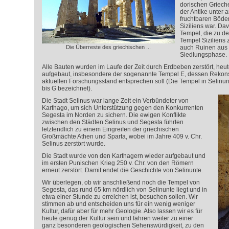
dorischen Griech
der Antike unter
fruchtbaren Böden
Siziliens war. Da
Tempel, die zu d
Tempel Siziliens 
Die Überreste des griechischen ...
auch Ruinen aus 
Siedlungsphase.
Alle Bauten wurden im Laufe der Zeit durch Erdbeben zerstört, heute
aufgebaut, insbesondere der sogenannte Tempel E, dessen Rekonst
aktuellen Forschungsstand entsprechen soll (Die Tempel in Selinun
bis G bezeichnet).
Die Stadt Selinus war lange Zeit ein Verbündeter von
Karthago, um sich Unterstützung gegen den Konkurrenten
Segesta im Norden zu sichern. Die ewigen Konflikte
zwischen den Städten Selinus und Segesta führten
letztendlich zu einem Eingreifen der griechischen
Großmächte Athen und Sparta, wobei im Jahre 409 v. Chr.
Selinus zerstört wurde.
Die Stadt wurde von den Karthagern wieder aufgebaut und
im ersten Punischen Krieg 250 v. Chr. von den Römern
erneut zerstört. Damit endet die Geschichte von Selinunte.
Wir überlegen, ob wir anschließend noch die Tempel von
Segesta, das rund 65 km nördlich von Selinunte liegt und in
etwa einer Stunde zu erreichen ist, besuchen sollen. Wir
stimmen ab und entscheiden uns für ein wenig weniger
Kultur, dafür aber für mehr Geologie. Also lassen wir es für
heute genug der Kultur sein und fahren weiter zu einer
ganz besonderen geologischen Sehenswürdigkeit, zu den