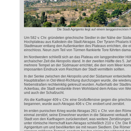
Die Stadt Agrigento liegt auf einem langgestreckte
Um 582 v. Chr. gründeten griechische Siedler in der Nähe der Südw
Hochplateau aus Kalkstein die Stadt Akragas. Der Tyrann Phalaris l
Stadtmauer entlang den Außenkanten des Plateaus errichten, die e
einschloss. Neun zum Teil von Türmen flankierte Tore führten damals
Im Nordwesten schließt sich an das Plateau ein langgestreckter Hö
archaischer Zeit die Akropolis stand. In der zweiten Hälfte des 5. J
mehrere Tempel an der Südmauer errichtet, die den vom Meer k
imposanten Eindruck vom Reichtum der Stadt vermitteln sollten.
In der Senke zwischen der Akropolis und der Südamuer entwickelte 
Hauptstraßen in Ost-West-Richtung durchzogen wurde, die wieder
Nebenstraßen rechtwinklig gekreuzt wurden. Außerhalb der Stadtm
Ackerbau, die Stadt verdankte ihren Wohlstand dem Anbau von W
und auch der Schafzucht.
Als die Karthager 409 v. Chr. eine Großoffensive gegen die griechis
begannen, wurde auch Akragas 406 v. Chr. erobert und zerstört.
Im ersten punischen Krieg wurde Akragas 261 v. Chr. von den Röme
einmal zerstört, seine Einwohner wurden in die Sklaverei verkauft. 
Stadt von den Karthagern zurückerobert, was weitere Zerstörungen m
unter römische Herrschaft kam Akragas schließlich 210 v. Chr. Die
Agrigentum um und bevölkerten sie mit neuen Siedlern. Die Römer 