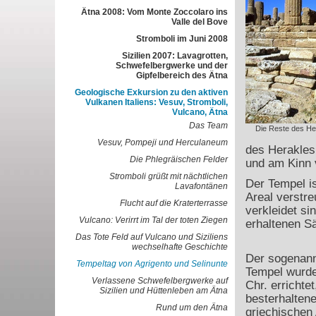
Ätna 2008: Vom Monte Zoccolaro ins
Valle del Bove
Stromboli im Juni 2008
Sizilien 2007: Lavagrotten,
Schwefelbergwerke und der
Gipfelbereich des Ätna
Geologische Exkursion zu den aktiven
Vulkanen Italiens: Vesuv, Stromboli,
Vulcano, Ätna
Das Team
Die Reste des He
Vesuv, Pompeji und Herculaneum
des Herakles 
Die Phlegräischen Felder
und am Kinn 
Stromboli grüßt mit nächtlichen
Der Tempel is
Lavafontänen
Areal verstre
Flucht auf die Kraterterrasse
verkleidet si
Vulcano: Verirrt im Tal der toten Ziegen
erhaltenen Sä
Das Tote Feld auf Vulcano und Siziliens
wechselhafte Geschichte
Der sogenann
Tempeltag von Agrigento und Selinunte
Tempel wurde
Verlassene Schwefelbergwerke auf
Chr. errichtet
Sizilien und Hüttenleben am Ätna
besterhalten
Rund um den Ätna
griechischen 