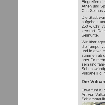
Eingreifen d
Athen und Sp
Chr. Selinus 
Die Stadt wu
aufgebaut un
250 v. Chr. 
zerstört. Dam
Selinunte.
Wir überlege
die Tempel vo
und in etwa e
stimmen ab un
aber für mehr
sein und fah
Sehenswürdig
Vulcanelli di
Die Vulcan
Etwa fünf Kil
Art von Vulka
Schlammvulk