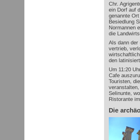
Chr. Agrigent
ein Dorf auf 
genannte Ort
Besiedlung S
Normannen er
die Landwirt
Als dann der 
vertrieb, verl
wirtschaftlic
den latinisie
Um 11:20 Uhr
Cafe auszuru
Touristen, d
veranstalten,
Selinunte, w
Ristorante im
Die archä