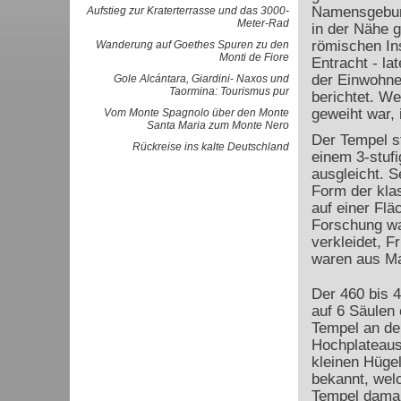
Namensgebung
Aufstieg zur Kraterterrasse und das 3000-
Meter-Rad
in der Nähe 
römischen Ins
Wanderung auf Goethes Spuren zu den
Monti de Fiore
Entracht - la
der Einwohne
Gole Alcántara, Giardini- Naxos und
Taormina: Tourismus pur
berichtet. We
geweiht war, 
Vom Monte Spagnolo über den Monte
Santa Maria zum Monte Nero
Der Tempel s
Rückreise ins kalte Deutschland
einem 3-stufi
ausgleicht. S
Form der klas
auf einer Fl
Forschung wa
verkleidet, F
waren aus M
Der 460 bis 4
auf 6 Säulen 
Tempel an de
Hochplateaus 
kleinen Hügel
bekannt, welc
Tempel damal