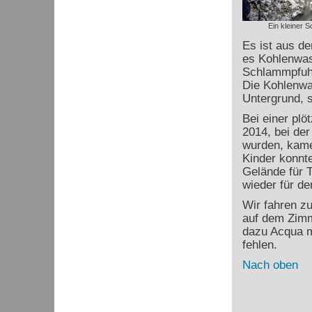
Ein kleiner 
Es ist aus d
es Kohlenwas
Schlammpfuhl
Die Kohlenwa
Untergrund, 
Bei einer plö
2014, bei de
wurden, kame
Kinder konnt
Gelände für T
wieder für de
Wir fahren z
auf dem Zimm
dazu Acqua mi
fehlen.
Nach oben