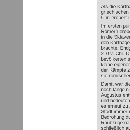
Als die Karth
griechischen
Chr. erobert 
Im ersten pu
Römern erobe
in die Sklave
den Karthage
brachte. Endg
210 v. Chr. 
bevölkerten s
keine eigene
der Kämpfe z
sie römische
Damit war di
noch lange n
Augustus ent
und bedeuten
es erneut zu 
Stadt immer 
Bedrohung du
Raubzüge nac
schließlich a