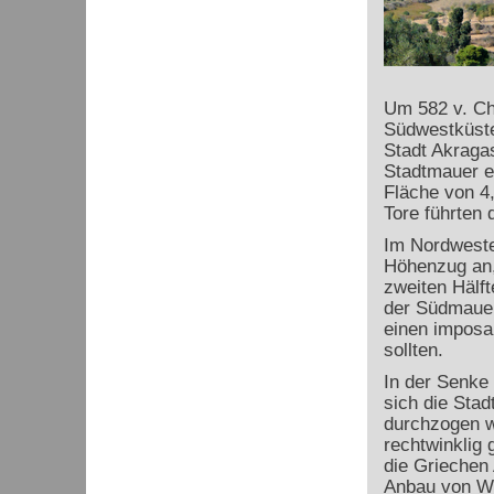
Um 582 v. Chr
Südwestküste
Stadt Akragas
Stadtmauer e
Fläche von 4
Tore führten 
Im Nordwesten
Höhenzug an, 
zweiten Hälf
der Südmauer
einen imposa
sollten.
In der Senke
sich die Sta
durchzogen w
rechtwinklig
die Griechen
Anbau von We