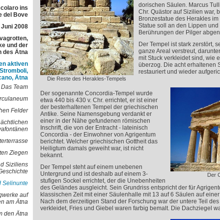
dorischen Säulen. Marcus Tulli
colaro ins
Chr. Quästor auf Sizilien war, 
e del Bove
Bronzestatue des Herakles im
Statue soll an den Lippen und
 Juni 2008
Berührungen der Pilger abgen
avagrotten,
Der Tempel ist stark zerstört,
e und der
ganze Areal verstreut, darunter
h des Ätna
mit Stuck verkleidet sind, wie
en aktiven
überzog. Die acht erhaltenen
 Stromboli,
restauriert und wieder aufgeric
cano, Ätna
Die Reste des Herakles-Tempels
Das Team
Der sogenannte Concordia-Tempel wurde
erculaneum
etwa 440 bis 430 v. Chr. errichtet, er ist einer
der besterhaltenen Tempel der griechischen
hen Felder
Antike. Seine Namensgebung verdankt er
einer in der Nähe gefundenen römischen
nächtlichen
Inschrift, die von der Entracht - lateinisch
vafontänen
Concordia - der Einwohner von Agrigentum
terterrasse
berichtet. Welcher griechischen Gottheit das
Heiligtum damals geweiht war, ist nicht
oten Ziegen
bekannt.
d Siziliens
Der Tempel steht auf einem unebenen
Geschichte
Untergrund und ist deshalb auf einem 3-
Der 
stufigen Sockel errichtet, der die Unebenheiten
 Selinunte
des Geländes ausgleicht. Sein Grundriss entspricht der für Agrigen
klassischen Zeit mit einer Säulenhalle mit 13 auf 6 Säulen auf eine
gwerke auf
Nach dem derzeitigen Stand der Forschung war der untere Teil de
en am Ätna
verkleidet, Fries und Giebel waren farbig bemalt. Die Dachziegel 
 den Ätna