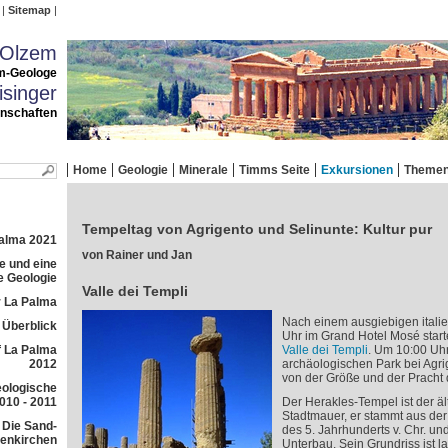
Sitemap
 Olzem
m-Geologe
singer
enschaften
Home
Geologie
Minerale
Timms Seite
Exkursionen
Theme
Tempeltag von Agrigento und Selinunte: Kultur pur
Palma 2021
von Rainer und Jan
e und eine
e Geologie
Valle dei Templi
 La Palma
Nach einem ausgiebigen itali
r Überblick
Uhr im Grand Hotel Mosé star
f La Palma
Valle dei Templi
. Um 10:00 Uhr
2012
archäologischen Park bei Agri
von der Größe und der Pracht 
eologische
010 - 2011
Der Herakles-Tempel ist der äl
Stadtmauer, er stammt aus der
 Die Sand-
des 5. Jahrhunderts v. Chr. und
lenkirchen
Unterbau. Sein Grundriss ist la