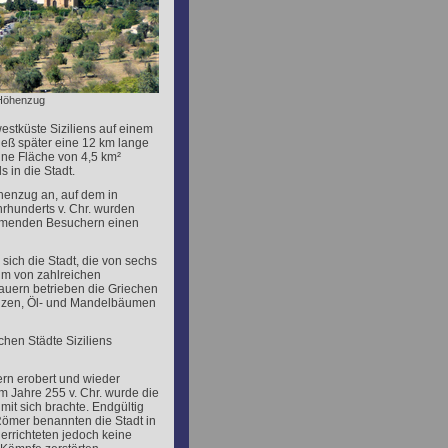
n Höhenzug
estküste Siziliens auf einem
ieß später eine 12 km lange
ine Fläche von 4,5 km²
 in die Stadt.
henzug an, auf dem in
ahrhunderts v. Chr. wurden
ommenden Besuchern einen
sich die Stadt, die von sechs
um von zahlreichen
auern betrieben die Griechen
eizen, Öl- und Mandelbäumen
chen Städte Siziliens
rn erobert und wieder
Im Jahre 255 v. Chr. wurde die
it sich brachte. Endgültig
 Römer benannten die Stadt in
errichteten jedoch keine