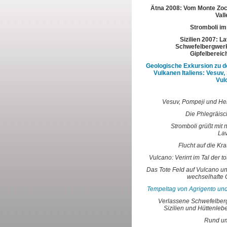
Ätna 2008: Vom Monte Zoc
Vall
Stromboli im
Sizilien 2007: L
Schwefelbergwerk
Gipfelbereic
Geologische Exkursion zu d
Vulkanen Italiens: Vesuv,
Vul
Vesuv, Pompeji und H
Die Phlegräisc
Stromboli grüßt mit 
La
Flucht auf die Kra
Vulcano: Verirrt im Tal der t
Das Tote Feld auf Vulcano un
wechselhafte 
Tempeltag von Agrigento und
Verlassene Schwefelber
Sizilien und Hüttenleb
Rund um