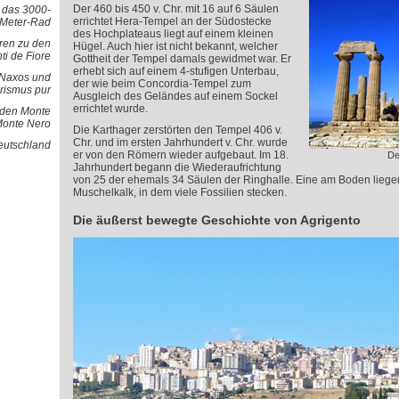
Der 460 bis 450 v. Chr. mit 16 auf 6 Säulen
d das 3000-
errichtet Hera-Tempel an der Südostecke
Meter-Rad
des Hochplateaus liegt auf einem kleinen
ren zu den
Hügel. Auch hier ist nicht bekannt, welcher
ti de Fiore
Gottheit der Tempel damals gewidmet war. Er
erhebt sich auf einem 4-stufigen Unterbau,
- Naxos und
der wie beim Concordia-Tempel zum
rismus pur
Ausgleich des Geländes auf einem Sockel
errichtet wurde.
 den Monte
Monte Nero
Die Karthager zerstörten den Tempel 406 v.
Chr. und im ersten Jahrhundert v. Chr. wurde
Deutschland
er von den Römern wieder aufgebaut. Im 18.
De
Jahrhundert begann die Wiederaufrichtung
von 25 der ehemals 34 Säulen der Ringhalle. Eine am Boden liege
Muschelkalk, in dem viele Fossilien stecken.
Die äußerst bewegte Geschichte von Agrigento