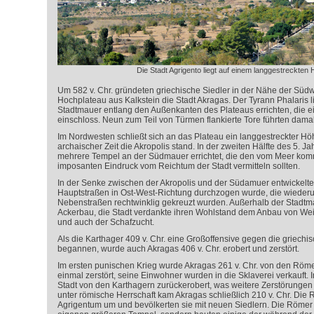
Die Stadt Agrigento liegt auf einem langgestreckte
Um 582 v. Chr. gründeten griechische Siedler in der Nähe der Südw
Hochplateau aus Kalkstein die Stadt Akragas. Der Tyrann Phalaris l
Stadtmauer entlang den Außenkanten des Plateaus errichten, die e
einschloss. Neun zum Teil von Türmen flankierte Tore führten damals
Im Nordwesten schließt sich an das Plateau ein langgestreckter Hö
archaischer Zeit die Akropolis stand. In der zweiten Hälfte des 5. J
mehrere Tempel an der Südmauer errichtet, die den vom Meer k
imposanten Eindruck vom Reichtum der Stadt vermitteln sollten.
In der Senke zwischen der Akropolis und der Südamuer entwickelte 
Hauptstraßen in Ost-West-Richtung durchzogen wurde, die wieder
Nebenstraßen rechtwinklig gekreuzt wurden. Außerhalb der Stadtm
Ackerbau, die Stadt verdankte ihren Wohlstand dem Anbau von W
und auch der Schafzucht.
Als die Karthager 409 v. Chr. eine Großoffensive gegen die griechis
begannen, wurde auch Akragas 406 v. Chr. erobert und zerstört.
Im ersten punischen Krieg wurde Akragas 261 v. Chr. von den Röme
einmal zerstört, seine Einwohner wurden in die Sklaverei verkauft. 
Stadt von den Karthagern zurückerobert, was weitere Zerstörungen m
unter römische Herrschaft kam Akragas schließlich 210 v. Chr. Die
Agrigentum um und bevölkerten sie mit neuen Siedlern. Die Römer 