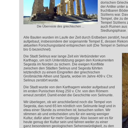
dorischen Griech
der Antike unter
fruchtbaren Böden
Siziliens war. Da
Tempel, die zu d
Tempel Siziliens 
Die Überreste des griechischen ...
auch Ruinen aus 
Siedlungsphase.
Alle Bauten wurden im Laufe der Zeit durch Erdbeben zerstört, heute
aufgebaut, insbesondere der sogenannte Tempel E, dessen Rekonst
aktuellen Forschungsstand entsprechen soll (Die Tempel in Selinun
bis G bezeichnet).
Die Stadt Selinus war lange Zeit ein Verbündeter von
Karthago, um sich Unterstützung gegen den Konkurrenten
Segesta im Norden zu sichern. Die ewigen Konflikte
zwischen den Städten Selinus und Segesta führten
letztendlich zu einem Eingreifen der griechischen
Großmächte Athen und Sparta, wobei im Jahre 409 v. Chr.
Selinus zerstört wurde.
Die Stadt wurde von den Karthagern wieder aufgebaut und
im ersten Punischen Krieg 250 v. Chr. von den Römern
erneut zerstört. Damit endet die Geschichte von Selinunte.
Wir überlegen, ob wir anschließend noch die Tempel von
Segesta, das rund 65 km nördlich von Selinunte liegt und in
etwa einer Stunde zu erreichen ist, besuchen sollen. Wir
stimmen ab und entscheiden uns für ein wenig weniger
Kultur, dafür aber für mehr Geologie. Also lassen wir es für
heute genug der Kultur sein und fahren weiter zu einer
ganz besonderen geologischen Sehenswürdigkeit, zu den