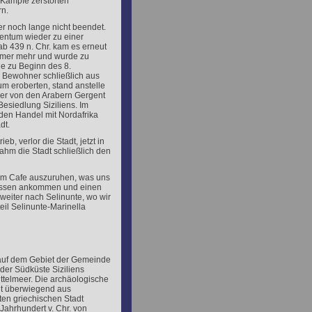
Kämpfe zerstörten
rn.
r noch lange nicht beendet.
gentum wieder zu einer
b 439 n. Chr. kam es erneut
 immer mehr und wurde zu
e zu Beginn des 8.
 Bewohner schließlich aus
um eroberten, stand anstelle
 Der von den Arabern Gergent
esiedlung Siziliens. Im
en Handel mit Nordafrika
dt.
eb, verlor die Stadt, jetzt in
ahm die Stadt schließlich den
nem Cafe auszuruhen, was uns
 Bussen ankommen und einen
 weiter nach Selinunte, wo wir
eil Selinunte-Marinella
 auf dem Gebiet der Gemeinde
der Südküste Siziliens
ttelmeer. Die archäologische
ht überwiegend aus
ten griechischen Stadt
 Jahrhundert v. Chr. von