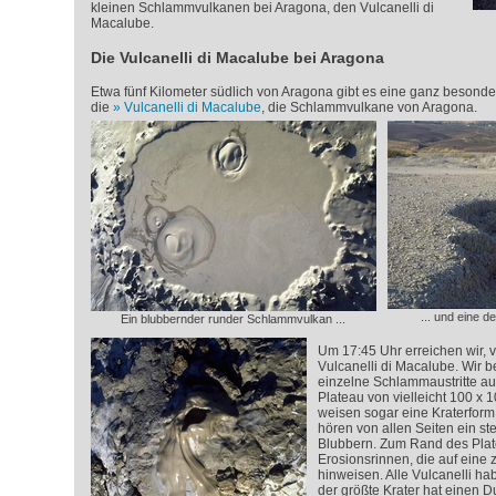
kleinen Schlammvulkanen bei Aragona, den Vulcanelli di
Macalube.
Die Vulcanelli di Macalube bei Aragona
Etwa fünf Kilometer südlich von Aragona gibt es eine ganz besonde
die
Vulcanelli di Macalube
, die Schlammvulkane von Aragona.
... und eine 
Ein blubbernder runder Schlammvulkan ...
Um 17:45 Uhr erreichen wir, 
Vulcanelli di Macalube. Wir 
einzelne Schlammaustritte auf
Plateau von vielleicht 100 x 1
weisen sogar eine Kraterform
hören von allen Seiten ein s
Blubbern. Zum Rand des Plate
Erosionsrinnen, die auf eine z
hinweisen. Alle Vulcanelli ha
der größte Krater hat einen 