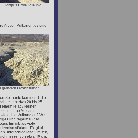
... Tempels E von Selinunte
re Art von Vulkanen, es sind
der größeren Erosionsrinnen
von Selinunte kommend, die
beobachten etwa 20 bis 25
 einem relativ kleinen
00 m, einige Vulcanelli
 wie echte Vulkane auf. Wir
tetiges und regelmäßiges
aus hin gibt es viele
eitweise stärkere Tätigkeit
ben unterschiedliche Größen,
Durchmesser von etwa 40 cm.