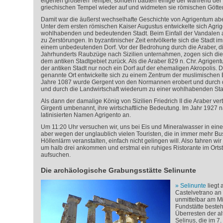
eigenen größeren Tempel, sondern bauten einige der während der 
griechischen Tempel wieder auf und widmeten sie römischen Götte
Damit war die äußerst wechselhafte Geschichte von Agrigentum abe
Unter dem ersten römischen Kaiser Augustus entwickelte sich Agri
wohlhabenden und bedeutenden Stadt. Beim Einfall der Vandalen a
zu Zerstörungen. In byzantinischer Zeit entvölkerte sich die Stadt
einem unbedeutenden Dorf. Vor der Bedrohung durch die Araber, di
Jahrhunderts Raubzüge nach Sizilien unternahmen, zogen sich die
dem antiken Stadtgebiet zurück. Als die Araber 829 n. Chr. Agrigent
der antiken Stadt nur noch ein Dorf auf der ehemaligen Akropolis.
genannte Ort entwickelte sich zu einem Zentrum der muslimischen B
Jahre 1087 wurde Gergent von den Normannen erobert und durch d
und durch die Landwirtschaft wiederum zu einer wohlhabenden Sta
Als dann der damalige König von Sizilien Friedrich II die Araber vertri
Girgenti umbenannt, ihre wirtschaftliche Bedeutung. Im Jahr 1927 n
latinisierten Namen Agrigento an.
Um 11:20 Uhr versuchen wir, uns bei Eis und Mineralwasser in ei
aber wegen der unglaublich vielen Touristen, die in immer mehr
Höllenlärm veranstalten, einfach nicht gelingen will. Also fahren wir
um halb drei ankommen und erstmal ein ruhiges Ristorante im Ortst
aufsuchen.
Die archäologische Grabungsstätte Selinunte
Selinunte
liegt
Castelvetrano an 
unmittelbar am Mi
Fundstätte beste
Überresten der al
Selinus, die im 7.