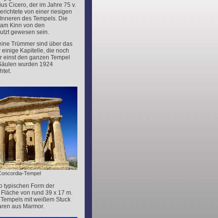
us Cicero, der im Jahre 75 v.
berichtete von einer riesigen
 Inneren des Tempels. Die
 am Kinn von den
utzt gewesen sein.
 seine Trümmer sind über das
 einige Kapitelle, die noch
 er einst den ganzen Tempel
 Säulen wurden 1924
htet.
Concordia-Tempel
to typischen Form der
r Fläche von rund 39 x 17 m.
s Tempels mit weißem Stuck
waren aus Marmor.