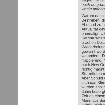
sagen:
Na ja
noch so grob
wenig anfang
Warum dann e
Bestreben, di
Abstand zu ha
Aktualität ge
ehemalige US
Katrina setz
brachen Deich
Wiederholung
gewarnt worde
wo anders. D
frappierend. 
nach New Orl
richtig mach
Sturmfluten 
Aber Schuld 
sich das Kli
würden ähnlic
dahin besorgt
Zeit an einem
Mann aus dem
schrie mich 