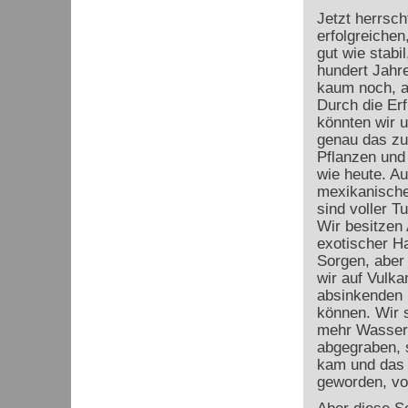
Jetzt herrsc
erfolgreichen
gut wie stabi
hundert Jahr
kaum noch, a
Durch die Er
könnten wir 
genau das zu 
Pflanzen und
wie heute. Au
mexikanische
sind voller 
Wir besitzen
exotischer Ha
Sorgen, aber 
wir auf Vulka
absinkenden 
können. Wir s
mehr Wasser 
abgegraben, 
kam und das 
geworden, vol