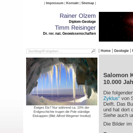
Impressum
Kontakt
Sitemap
Rainer Olzem
Diplom-Geologe
Timm Reisinger
Dr. rer. nat. Geowissenschaften
Home
Geologie
Salomon Kr
10.000 Ja
Die folgende
Zyklus“
von S
Delft. Das Bu
Ewiges Eis? Nur während ca. 10% der
und hat dort 
Erdgeschichte trugen die Pole ständige
Siehe auch un
Eiskappen (Bild: Alfred-Wegener-Institut)
Die Bilder im