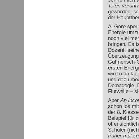
Toten verantw
geworden; sc
der Hauptthe
Al Gore spor
Energie umz
noch viel meh
bringen. Es i
Dozent, seine
Überzeugungs
Gutmensch-Gef
ersten Energ
wird man läch
und dazu möc
Demagogie. D
Flutwelle – si
Aber
An incon
schon los mi
der 8. Klasse
Beispiel für 
offensichtlic
Schüler (nich
früher mal z