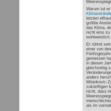
Meeresspiege
Warum tut er
Klimaveränd
letzten elfta
größte Anstie
das Klima, d
nicht eins z
wohlweislich.
Er rühmt sein
einer von des
Fünfzigerjah
gemessen hat
in diesen Jah
gleichzeitig 
Veränderung
anders herum 
Milankovic-Zy
zukünftigen 
nicht, dass i
Meeresspiege
menschliches
als im vorindu