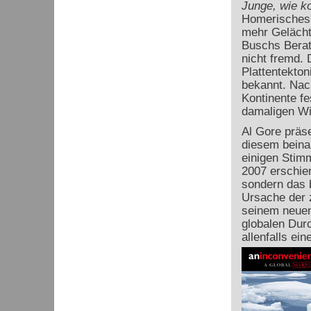
Junge, wie k
Homerisches 
mehr Gelächte
Buschs Berate
nicht fremd. 
Plattentekto
bekannt. Nac
Kontinente fe
damaligen Wi
Al Gore präse
diesem beina
einigen Stimm
2007 erschien
sondern das 
Ursache der 
seinem neuen
globalen Dur
allenfalls ein