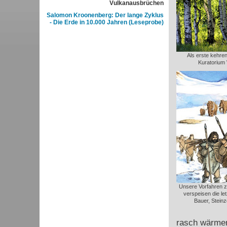
Vulkanausbrüchen
Salomon Kroonenberg: Der lange Zyklus
- Die Erde in 10.000 Jahren (Leseprobe)
Als erste kehren
Kuratorium 
Unsere Vorfahren z
verspeisen die le
Bauer, Steinz
rasch wärmer