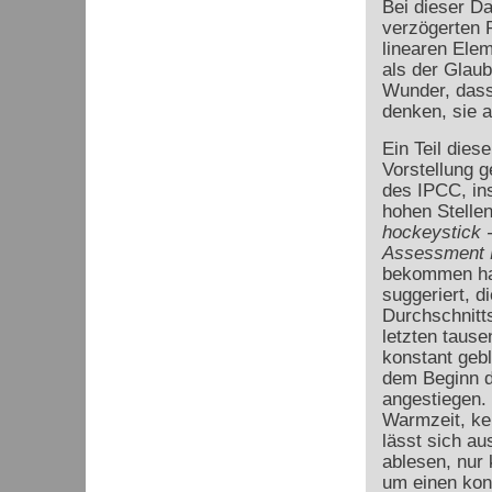
Bei dieser Da
verzögerten 
linearen Elem
als der Glaub
Wunder, dass
denken, sie a
Ein Teil dies
Vorstellung g
des IPCC, in
hohen Stellen
hockeystick 
Assessment 
bekommen ha
suggeriert, di
Durchschnitts
letzten taus
konstant gebl
dem Beginn de
angestiegen. 
Warmzeit, kei
lässt sich au
ablesen, nur
um einen kon