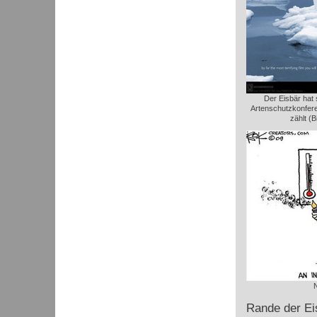
Der Eisbär hat 
Artenschutzkonfere
zählt (B
Rande der Ei