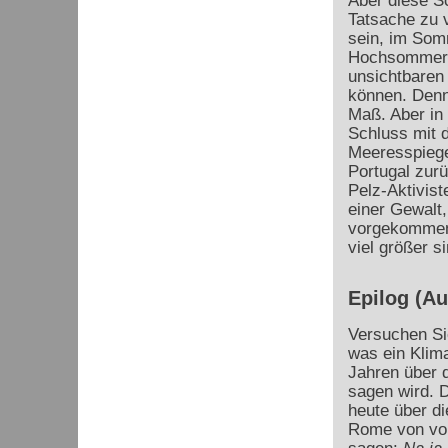
Aber diese Sc
Tatsache zu 
sein, im Som
Hochsommer, 
unsichtbaren
können. Denn
Maß. Aber in
Schluss mit 
Meeresspiege
Portugal zurü
Pelz-Aktivist
einer Gewalt,
vorgekommen 
viel größer 
Epilog (A
Versuchen Sie
was ein Klima
Jahren über d
sagen wird. 
heute über di
Rome von vor