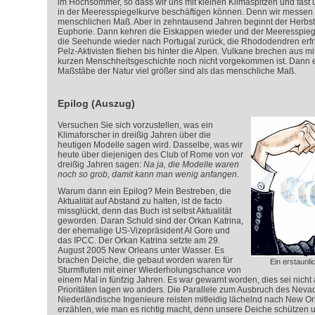
im Hochsommer, so dass wir uns mit kleinen Klimaspitzen und fast
in der Meeresspiegelkurve beschäftigen können. Denn wir messen 
menschlichen Maß. Aber in zehntausend Jahren beginnt der Herbst.
Euphorie. Dann kehren die Eiskappen wieder und der Meeresspieg
die Seehunde wieder nach Portugal zurück, die Rhododendren erfri
Pelz-Aktivisten fliehen bis hinter die Alpen. Vulkane brechen aus mit
kurzen Menschheitsgeschichte noch nicht vorgekommen ist. Dann er
Maßstäbe der Natur viel größer sind als das menschliche Maß.
Epilog (Auszug)
Versuchen Sie sich vorzustellen, was ein
Klimaforscher in dreißig Jahren über die
heutigen Modelle sagen wird. Dasselbe, was wir
heute über diejenigen des Club of Rome von vor
dreißig Jahren sagen:
Na ja, die Modelle waren
noch so grob, damit kann man wenig anfangen
.
Warum dann ein Epilog? Mein Bestreben, die
Aktualität auf Abstand zu halten, ist de facto
missglückt, denn das Buch ist selbst Aktualität
geworden. Daran Schuld sind der Orkan Katrina,
der ehemalige US-Vizepräsident Al Gore und
das IPCC. Der Orkan Katrina setzte am 29.
August 2005 New Orleans unter Wasser. Es
brachen Deiche, die gebaut worden waren für
Ein erstaunl
Sturmfluten mit einer Wiederholungschance von
einem Mal in fünfzig Jahren. Es war gewarnt worden, dies sei nicht
Prioritäten lagen wo anders. Die Parallele zum Ausbruch des Nevado
Niederländische Ingenieure reisten mitleidig lächelnd nach New Or
erzählen, wie man es richtig macht, denn unsere Deiche schützen 