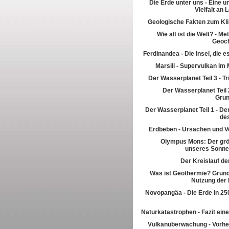
Die Erde unter uns - Eine u
Vielfalt an
Geologische Fakten zum Kl
Wie alt ist die Welt? - M
Geoch
Ferdinandea - Die Insel, die es
Marsili - Supervulkan im 
Der Wasserplanet Teil 3 - T
Der Wasserplanet Teil 2
Gru
Der Wasserplanet Teil 1 - Der
de
Erdbeben - Ursachen und V
Olympus Mons: Der grö
unseres Sonn
Der Kreislauf de
Was ist Geothermie? Grun
Nutzung der
Novopangäa - Die Erde in 250
Naturkatastrophen - Fazit eine
Vulkanüberwachung - Vorhe