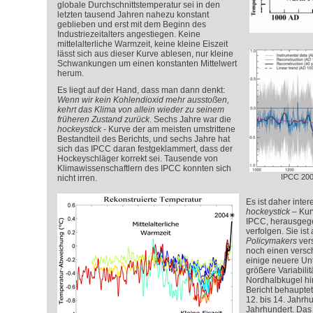
globale Durchschnittstemperatur sei in den
letzten tausend Jahren nahezu konstant
geblieben und erst mit dem Beginn des
Industriezeitalters angestiegen. Keine
mittelalterliche Warmzeit, keine kleine Eiszeit
lässt sich aus dieser Kurve ablesen, nur kleine
Schwankungen um einen konstanten Mittelwert
herum.
Es liegt auf der Hand, dass man dann denkt:
Wenn wir kein Kohlendioxid mehr ausstoßen,
kehrt das Klima von allein wieder zu seinem
früheren Zustand zurück
. Sechs Jahre war die
hockeystick
- Kurve der am meisten umstrittene
Bestandteil des Berichts, und sechs Jahre hat
sich das IPCC daran festgeklammert, dass der
Hockeyschläger korrekt sei. Tausende von
Klimawissenschaftlern des IPCC konnten sich
IPCC 200
nicht irren.
Es ist daher inter
hockeystick
– Kurv
IPCC, herausgege
verfolgen. Sie ist
Policymakers
ver
noch einen versc
einige neuere Un
größere Variabilit
Nordhalbkugel hin
Bericht behaupte
12. bis 14. Jahrhu
Jahrhundert. Das 