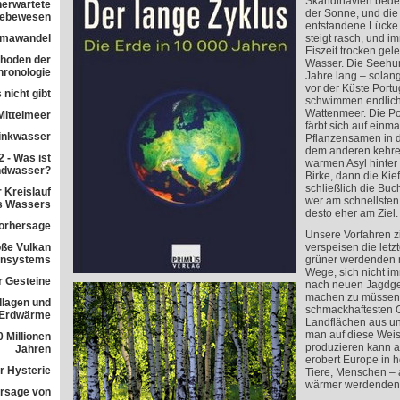
Skandinavien bedec
nerwartete
der Sonne, und die 
 Lebewesen
entstandene Lücke 
imawandel
steigt rasch, und i
Eiszeit trocken gele
ethoden der
Wasser. Die Seehu
ronologie
Jahre lang – solan
vor der Küste Portu
 nicht gibt
schwimmen endlich
Wattenmeer. Die P
Mittelmeer
färbt sich auf einma
rinkwasser
Pflanzensamen in d
dem anderen kehre
 - Was ist
warmen Asyl hinter 
ndwasser?
Birke, dann die Kief
schließlich die Buch
 Kreislauf
wer am schnellsten i
s Wassers
desto eher am Ziel.
orhersage
Unsere Vorfahren z
ße Vulkan
verspeisen die let
ensystems
grüner werdenden m
Wege, sich nicht i
r Gesteine
nach neuen Jagdge
machen zu müssen. 
dlagen und
schmackhaftesten 
 Erdwärme
Landflächen aus un
man auf diese Weis
 Millionen
produzieren kann al
Jahren
erobert Europe in 
r Hysterie
Tiere, Menschen – 
wärmer werdenden K
rsage von