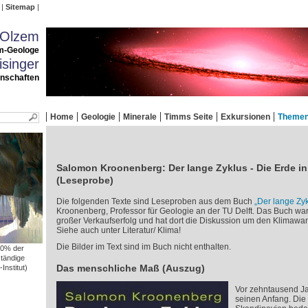
Sitemap
 Olzem
m-Geologe
singer
enschaften
Home
Geologie
Minerale
Timms Seite
Exkursionen
Theme
Salomon Kroonenberg: Der lange Zyklus - Die Erde in
(Leseprobe)
Die folgenden Texte sind Leseproben aus dem Buch
„Der lange Zyk
Kroonenberg, Professor für Geologie an der TU Delft. Das Buch wa
großer Verkaufserfolg und hat dort die Diskussion um den Klimawan
Siehe auch unter Literatur/ Klima!
Die Bilder im Text sind im Buch nicht enthalten.
10% der
ständige
Das menschliche Maß (Auszug)
Institut)
Vor zehntausend Ja
seinen Anfang. Die 