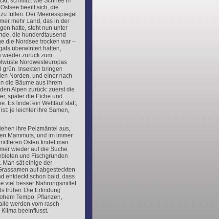
kt, schmilzt wie Schnee in
Ostsee beeilt sich, die
zu füllen. Der Meeresspiegel
mmer mehr Land, das in der
gen hatte, steht nun unter
nde, die hunderdtausend
ge die Nordsee trocken war –
gals überwintert hatten,
 wieder zurück zum
olwüste Nordwesteuropas
l grün. Insekten bringen
en Norden, und einer nach
n die Bäume aus ihrem
den Alpen zurück: zuerst die
er, später die Eiche und
e. Es findet ein Wettlauf statt,
st: je leichter ihre Samen,
iehen ihre Pelzmäntel aus,
zten Mammuts, und im immer
ittleren Osten findet man
mmer wieder auf die Suche
bieten und Fischgründen
Man sät einige der
Grassamen auf abgesteckten
d entdeckt schon bald, dass
e viel besser Nahrungsmittel
s früher. Die Erfindung
hohem Tempo. Pflanzen,
alle werden vom rasch
lima beeinflusst.