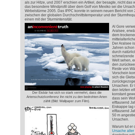
als zur Hitze, und 2007 erschien ein Artikel, der besagte, nicht d
das besondere Windprofil über dem Golf von Mexiko sei die Ursach
Wirbelstürme 2005. Das IPPC konnte in seinem neuen Bericht v
zwischen der globalen Durchschnittstemperatur und der Sturmfreque
einen mit der Sturmintensität.
Al Gore verwe
Aralsee, erwä
dem trockene
mittelalterli
Der Aralsee is
Jahren schon 
durch natürlic
schmelzende G
Welt sehen, e
den zurückwe
Reste von Wä
Vorschein kom
sich die Glets
zurückgezogen
Ursachen. Er 
den letzten e
Der Eisbär hat sich so stark vermehrt, dass die
konstant gewe
Artenschutzkonferenz ihn nicht zu den bedrohten Arten
dass sein Woh
zählt (Bild: Wallpaper zum Film).
elftausend J
Eiskappe lag 
elftausend Ja
50 m angestie
Ursachen.
Warum tut er 
Ursache alle