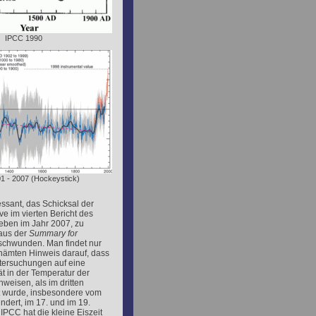
IPCC 1990
1 - 2007 (Hockeystick)
essant, das Schicksal der
e im vierten Bericht des
ben im Jahr 2007, zu
 aus der
Summary for
schwunden. Man findet nur
hämten Hinweis darauf, dass
tersuchungen auf eine
ät in der Temperatur der
weisen, als im dritten
t wurde, insbesondere vom
ndert, im 17. und im 19.
IPCC hat die kleine Eiszeit