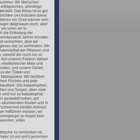
chsommer. Wir Menschen
erfolgreichen, allerdings
wickelt. Das Klima ist so gut
 fürchten uns trotzdem davor,
 Jahren ein Grad wärmer sein
iegel steigt kaum noch, aber
als seien wir in
h die Erfindung der
 zehntausend Jahren könnten
kt vermehren, aber wir
genau das zu verhindern. Wir
rtenvielfalt der Pflanzen und
, obwohl die noch nie so
. Auf unseren Feldern stehen
e, mexikanischer Mais und
 Anden, und unsere Gärten
aus der Türkei und
Madagaskar. Wir besitzen
schen Fischen und jede
austiere. Die Katastrophen,
chen uns Sorgen, aber viele
 sind nur so katastrophal,
en gesiedelt haben, auf
n absinkenden Küsten und in
erschwemmt werden können.
ser mitführen müssen, wir
eresspiegel zu liegen kam
eworden, voller
atsache zu verdanken ist,
Natur ist uns wohl gesonnen