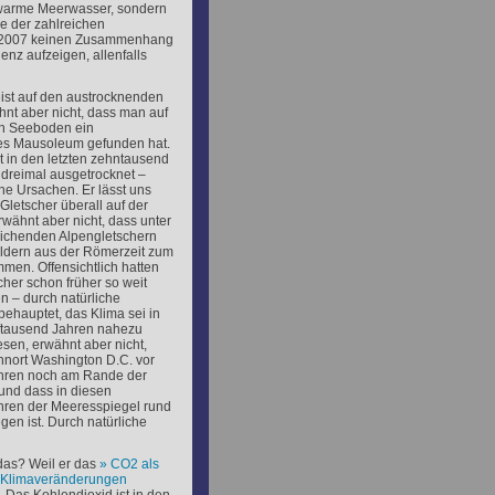
as warme Meerwasser, sondern
e der zahlreichen
on 2007 keinen Zusammenhang
nz aufzeigen, allenfalls
ist auf den austrocknenden
hnt aber nicht, dass man auf
n Seeboden ein
ches Mausoleum gefunden hat.
t in den letzten zehntausend
dreimal ausgetrocknet –
he Ursachen. Er lässt uns
letscher überall auf der
rwähnt aber nicht, dass unter
ichenden Alpengletschern
ldern aus der Römerzeit zum
men. Offensichtlich hatten
cher schon früher so weit
 – durch natürliche
behauptet, das Klima sei in
lftausend Jahren nahezu
sen, erwähnt aber nicht,
nort Washington D.C. vor
ahren noch am Rande der
und dass in diesen
hren der Meeresspiegel rund
gen ist. Durch natürliche
das? Weil er das
CO
2
als
r Klimaveränderungen