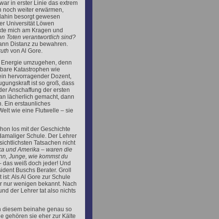
ar in erster Linie das extrem
n noch weiter erwärmen,
s dahin besorgt gewesen
der Universität Löwen
ckte mich am Kragen und
on Toten verantwortlich sind?
dann Distanz zu bewahren.
ruth
von Al Gore.
it Energie umzugehen, denn
lbare Katastrophen wie
 ein hervorragender Dozent,
gungskraft ist so groß, dass
der Anschaffung der ersten
an lächerlich gemacht, dann
. Ein erstaunliches
lt wie eine Flutwelle – sie
chon los mit der Geschichte
damaliger Schule. Der Lehrer
sichtlichsten Tatsachen nicht
ika und Amerika – waren die
nn, Junge, wie kommst du
– das weiß doch jeder! Und
ident Buschs Berater. Groll
ist: Als Al Gore zur Schule
er nur wenigen bekannt. Nach
nd der Lehrer tat also nichts
 in diesem beinahe genau so
 gehören sie eher zur Kälte