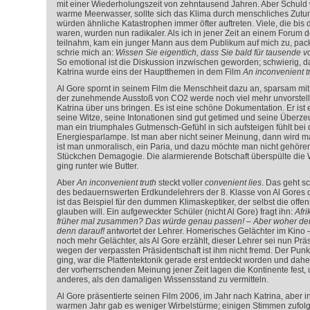
mit einer Wiederholungszeit von zehntausend Jahren. Aber Schuld w
warme Meerwasser, sollte sich das Klima durch menschliches Zutu
würden ähnliche Katastrophen immer öfter auftreten. Viele, die bi
waren, wurden nun radikaler. Als ich in jener Zeit an einem Forum 
teilnahm, kam ein junger Mann aus dem Publikum auf mich zu, pa
schrie mich an:
Wissen Sie eigentlich, dass Sie bald für tausende v
So emotional ist die Diskussion inzwischen geworden; schwierig, 
Katrina wurde eins der Hauptthemen in dem Film
An inconvenient t
Al Gore spornt in seinem Film die Menschheit dazu an, sparsam m
der zunehmende Ausstoß von CO
2
werde noch viel mehr unvorstel
Katrina über uns bringen. Es ist eine schöne Dokumentation. Er ist
seine Witze, seine Intonationen sind gut getimed und seine Überzeu
man ein triumphales Gutmensch-Gefühl in sich aufsteigen fühlt bei 
Energiesparlampe. Ist man aber nicht seiner Meinung, dann wird m
ist man unmoralisch, ein Paria, und dazu möchte man nicht gehören
Stückchen Demagogie. Die alarmierende Botschaft überspülte die We
ging runter wie Butter.
Aber
An inconvenient truth
steckt voller
convenient lies
. Das geht s
des bedauernswerten Erdkundelehrers der 8. Klasse von Al Gores 
ist das Beispiel für den dummen Klimaskeptiker, der selbst die offen
glauben will. Ein aufgeweckter Schüler (nicht Al Gore) fragt ihn:
Afr
früher mal zusammen? Das würde genau passen! – Aber woher de
denn darauf!
antwortet der Lehrer. Homerisches Gelächter im Kino 
noch mehr Gelächter, als Al Gore erzählt, dieser Lehrer sei nun Präs
wegen der verpassten Präsidentschaft ist ihm nicht fremd. Der Punkt 
ging, war die Plattentektonik gerade erst entdeckt worden und dah
der vorherrschenden Meinung jener Zeit lagen die Kontinente fest, u
anderes, als den damaligen Wissensstand zu vermitteln.
Al Gore präsentierte seinen Film 2006, im Jahr nach Katrina, aber
warmen Jahr gab es weniger Wirbelstürme; einigen Stimmen zufolge