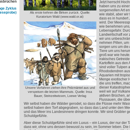
usbrüchen
Jetzt herrscht Ho
haben uns zu einer 
nge Zyklus
sorgenvollen Art ent
Leseprobe)
Als erste kehren die Birken zurück. Quelle:
wie stabil, aber wir
Kuratorium Wald (www.wald.or.at)
dass es in hundert
wird. Der Meeressp
wie benehmen uns, 
Lebensgefahr. Durc
Landwirtschaft vor
wir uns unbeschrän
nehmen Pillen, um 
sorgen uns um die A
Tiere um uns herum
groß war wie heute
irakisches Getreid
Kartoffeln aus den
sind voller Tulpen 
Rhododendren aus 
Aquarien mit tropi
Menge exotischer H
die uns treffen, ma
dieser Katastrophen
Unsere Vorfahren ziehen ihre Pelzmäntel aus und
weil wir auf Vulkan
verspeisen die letzten Mammuts. Quelle: Insa
aktiven Brüchen, a
Bauer, Steinzeitwissen, Loewe Verlag
Flussauen, die üb
Wir selbst haben die Wälder gerodet, so dass die Flüsse mehr Was
selbst haben den Torf abgegraben, so dass das Land unter den Me
und das Meer ins Landesinnere dringen konnte. Wir sind Grübler g
Schuldgefühle.
Aber diese Schuldgefühle sind ein Luxus – ein Luxus, der nur der T
dass wir, ohne uns dessen bewusst zu sein, im Sommer leben. Die 