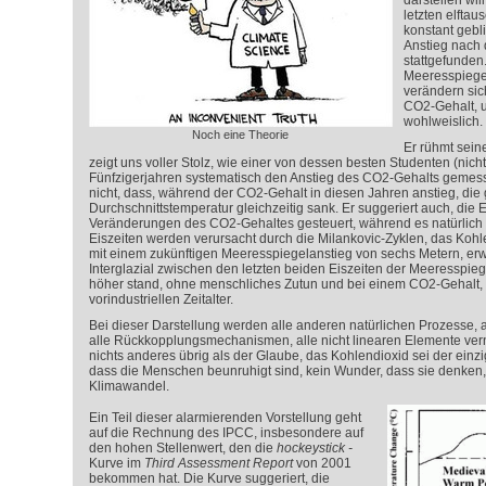
darstellen wil
letzten elfta
konstant gebl
Anstieg nach d
stattgefunden
Meeresspiege
verändern sich
CO
2
-Gehalt, 
wohlweislich.
Noch eine Theorie
Er rühmt sein
zeigt uns voller Stolz, wie einer von dessen besten Studenten (nicht
Fünfzigerjahren systematisch den Anstieg des CO
2
-Gehalts gemess
nicht, dass, während der CO
2
-Gehalt in diesen Jahren anstieg, die
Durchschnittstemperatur gleichzeitig sank. Er suggeriert auch, die
Veränderungen des CO
2
-Gehaltes gesteuert, während es natürlich
Eiszeiten werden verursacht durch die Milankovic-Zyklen, das Kohlen
mit einem zukünftigen Meeresspiegelanstieg von sechs Metern, erw
Interglazial zwischen den letzten beiden Eiszeiten der Meeresspieg
höher stand, ohne menschliches Zutun und bei einem CO
2
-Gehalt,
vorindustriellen Zeitalter.
Bei dieser Darstellung werden alle anderen natürlichen Prozesse, 
alle Rückkopplungsmechanismen, alle nicht linearen Elemente verna
nichts anderes übrig als der Glaube, das Kohlendioxid sei der einz
dass die Menschen beunruhigt sind, kein Wunder, dass sie denken, 
Klimawandel.
Ein Teil dieser alarmierenden Vorstellung geht
auf die Rechnung des IPCC, insbesondere auf
den hohen Stellenwert, den die
hockeystick -
Kurve im
Third Assessment Report
von 2001
bekommen hat. Die Kurve suggeriert, die