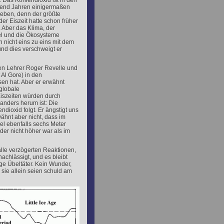
l. Das Kohlendioxid ist in den
usend Jahren einigermaßen
ieben, denn der größte
er Eiszeit hatte schon früher
. Aber das Klima, der
l und die Ökosysteme
 nicht eins zu eins mit dem
und dies verschweigt er
en Lehrer Roger Revelle und
 Al Gore) in den
en hat. Aber er erwähnt
 globale
 Eiszeiten würden durch
 anders herum ist: Die
dioxid folgt. Er ängstigt uns
ähnt aber nicht, dass im
el ebenfalls sechs Meter
 der nicht höher war als im
alle verzögerten Reaktionen,
chlässigt, und es bleibt
ige Übeltäter. Kein Wunder,
sie allein seien schuld am