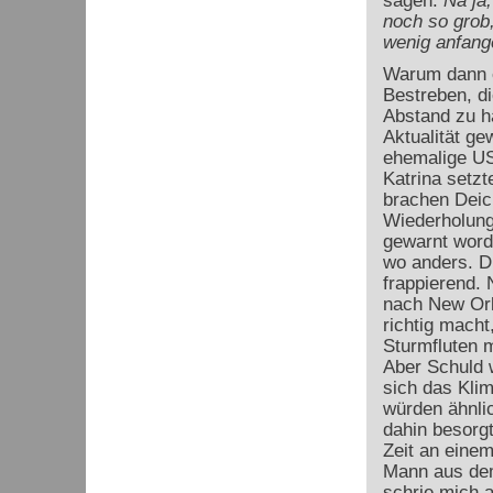
sagen:
Na ja
noch so grob
wenig anfang
Warum dann e
Bestreben, di
Abstand zu ha
Aktualität ge
ehemalige US
Katrina setz
brachen Deich
Wiederholung
gewarnt worde
wo anders. D
frappierend. 
nach New Orl
richtig mach
Sturmfluten 
Aber Schuld 
sich das Kli
würden ähnlic
dahin besorgt
Zeit an einem
Mann aus dem
schrie mich 