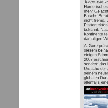
Junge, wie k
Homerisches 
mehr Gelächte
Buschs Berate
nicht fremd. 
Plattentekto
bekannt. Nac
Kontinente fe
damaligen Wi
Al Gore präse
diesem beina
einigen Stimm
2007 erschien
sondern das 
Ursache der 
seinem neuen
globalen Dur
allenfalls ein