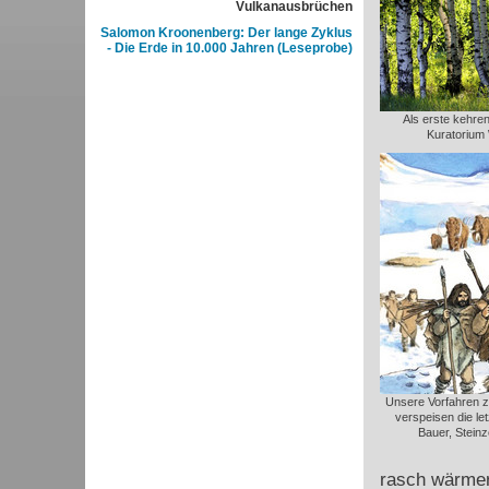
Vulkanausbrüchen
Salomon Kroonenberg: Der lange Zyklus
- Die Erde in 10.000 Jahren (Leseprobe)
Als erste kehren
Kuratorium 
Unsere Vorfahren z
verspeisen die le
Bauer, Steinz
rasch wärmer