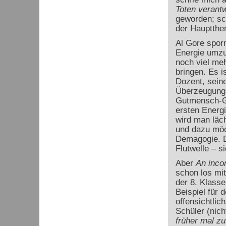
Toten verantw
geworden; sc
der Hauptthe
Al Gore spor
Energie umz
noch viel meh
bringen. Es i
Dozent, seine
Überzeugungs
Gutmensch-Gef
ersten Energ
wird man läch
und dazu möc
Demagogie. D
Flutwelle – si
Aber
An incon
schon los mi
der 8. Klasse
Beispiel für 
offensichtlic
Schüler (nich
früher mal z