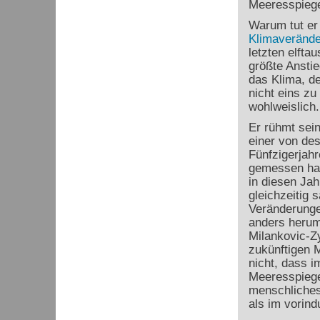
Meeresspiege
Warum tut er
Klimaveränd
letzten elfta
größte Anstie
das Klima, d
nicht eins z
wohlweislich.
Er rühmt sein
einer von des
Fünfzigerjah
gemessen hat
in diesen Jah
gleichzeitig 
Veränderung
anders herum 
Milankovic-Zy
zukünftigen 
nicht, dass i
Meeresspiege
menschliches
als im vorindu