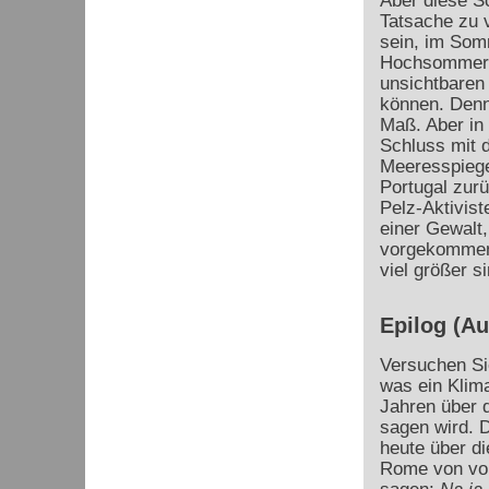
Aber diese Sc
Tatsache zu 
sein, im Som
Hochsommer, 
unsichtbaren
können. Denn
Maß. Aber in
Schluss mit 
Meeresspiege
Portugal zurü
Pelz-Aktivist
einer Gewalt,
vorgekommen 
viel größer 
Epilog (A
Versuchen Sie
was ein Klima
Jahren über d
sagen wird. 
heute über di
Rome von vor