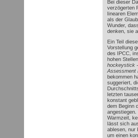
Bei dieser Da
verzögerten 
linearen Elem
als der Glaub
Wunder, dass
denken, sie a
Ein Teil dies
Vorstellung g
des IPCC, in
hohen Stellen
hockeystick 
Assessment 
bekommen ha
suggeriert, di
Durchschnitts
letzten taus
konstant gebl
dem Beginn de
angestiegen. 
Warmzeit, kei
lässt sich au
ablesen, nur
um einen kon