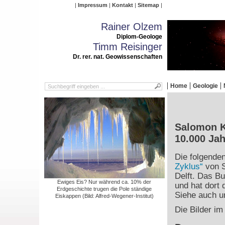
Impressum
Kontakt
Sitemap
Rainer Olzem
Diplom-Geologe
Timm Reisinger
Dr. rer. nat. Geowissenschaften
Home
Geologie
Salomon Kr
10.000 Ja
Die folgende
Zyklus“
von S
Delft. Das Bu
Ewiges Eis? Nur während ca. 10% der
und hat dort 
Erdgeschichte trugen die Pole ständige
Siehe auch un
Eiskappen (Bild: Alfred-Wegener-Institut)
Die Bilder im