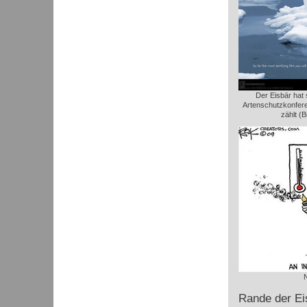
Der Eisbär hat 
Artenschutzkonfere
zählt (B
Rande der Ei