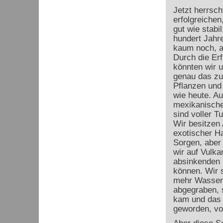
Jetzt herrsc
erfolgreichen
gut wie stabi
hundert Jahr
kaum noch, a
Durch die Er
könnten wir 
genau das zu 
Pflanzen und
wie heute. Au
mexikanische
sind voller 
Wir besitzen
exotischer Ha
Sorgen, aber 
wir auf Vulka
absinkenden 
können. Wir s
mehr Wasser 
abgegraben, 
kam und das 
geworden, vol