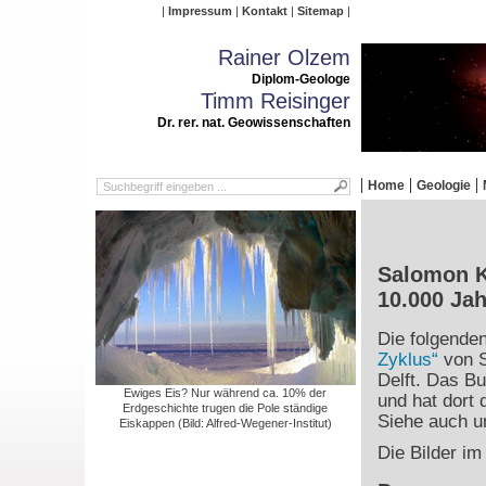
Impressum
Kontakt
Sitemap
Rainer Olzem
Diplom-Geologe
Timm Reisinger
Dr. rer. nat. Geowissenschaften
Home
Geologie
Salomon Kr
10.000 Ja
Die folgende
Zyklus“
von S
Delft. Das Bu
Ewiges Eis? Nur während ca. 10% der
und hat dort 
Erdgeschichte trugen die Pole ständige
Siehe auch un
Eiskappen (Bild: Alfred-Wegener-Institut)
Die Bilder im