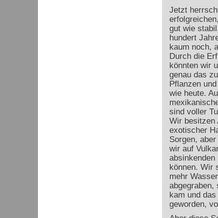
Jetzt herrsc
erfolgreichen
gut wie stabi
hundert Jahr
kaum noch, a
Durch die Er
könnten wir 
genau das zu 
Pflanzen und
wie heute. Au
mexikanische
sind voller 
Wir besitzen
exotischer Ha
Sorgen, aber 
wir auf Vulka
absinkenden 
können. Wir s
mehr Wasser 
abgegraben, 
kam und das 
geworden, vol