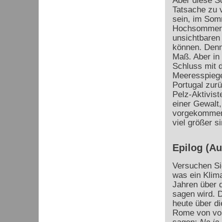
Aber diese Sc
Tatsache zu 
sein, im Som
Hochsommer, 
unsichtbaren
können. Denn
Maß. Aber in
Schluss mit 
Meeresspiege
Portugal zurü
Pelz-Aktivist
einer Gewalt,
vorgekommen 
viel größer 
Epilog (A
Versuchen Sie
was ein Klima
Jahren über d
sagen wird. 
heute über di
Rome von vor