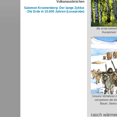
Vulkanausbrüchen
Salomon Kroonenberg: Der lange Zyklus
- Die Erde in 10.000 Jahren (Leseprobe)
Als erste kehren
Kuratorium 
Unsere Vorfahren z
verspeisen die le
Bauer, Steinz
rasch wärmer