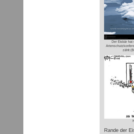
Der Eisbär hat 
Artenschutzkonfere
zählt (B
Rande der Ei