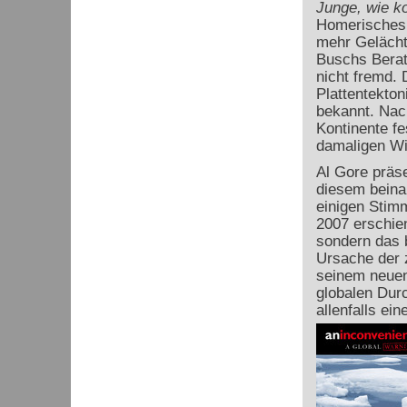
Junge, wie k
Homerisches 
mehr Gelächte
Buschs Berate
nicht fremd. 
Plattentekto
bekannt. Nac
Kontinente fe
damaligen Wi
Al Gore präse
diesem beina
einigen Stimm
2007 erschien
sondern das 
Ursache der 
seinem neuen
globalen Dur
allenfalls ein