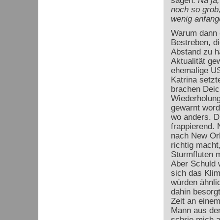
sagen:
Na ja
noch so grob
wenig anfang
Warum dann e
Bestreben, di
Abstand zu ha
Aktualität ge
ehemalige US
Katrina setz
brachen Deich
Wiederholung
gewarnt worde
wo anders. D
frappierend. 
nach New Orl
richtig mach
Sturmfluten 
Aber Schuld 
sich das Kli
würden ähnlic
dahin besorgt
Zeit an einem
Mann aus dem
schrie mich 