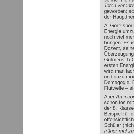
Toten verantw
geworden; sc
der Hauptthe
Al Gore spor
Energie umz
noch viel meh
bringen. Es i
Dozent, seine
Überzeugungs
Gutmensch-Gef
ersten Energ
wird man läch
und dazu möc
Demagogie. D
Flutwelle – si
Aber
An incon
schon los mi
der 8. Klasse
Beispiel für 
offensichtlic
Schüler (nich
früher mal z