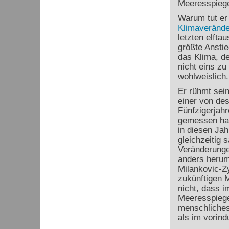
Meeresspiege
Warum tut er
Klimaveränd
letzten elfta
größte Anstie
das Klima, d
nicht eins z
wohlweislich.
Er rühmt sein
einer von des
Fünfzigerjah
gemessen hat
in diesen Jah
gleichzeitig 
Veränderung
anders herum 
Milankovic-Zy
zukünftigen 
nicht, dass i
Meeresspiege
menschliches
als im vorindu