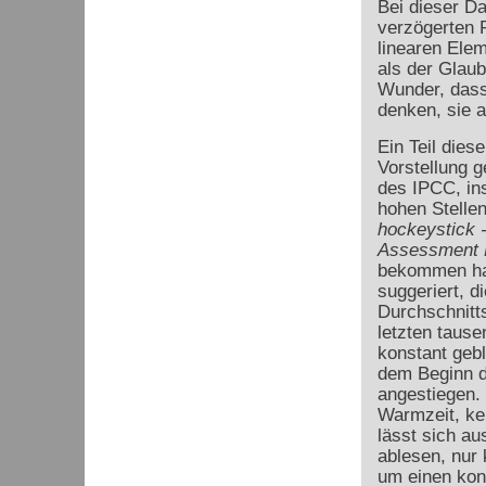
Bei dieser Da
verzögerten 
linearen Elem
als der Glaub
Wunder, dass
denken, sie a
Ein Teil dies
Vorstellung g
des IPCC, in
hohen Stellen
hockeystick 
Assessment 
bekommen ha
suggeriert, di
Durchschnitts
letzten taus
konstant gebl
dem Beginn de
angestiegen. 
Warmzeit, kei
lässt sich au
ablesen, nur
um einen kon