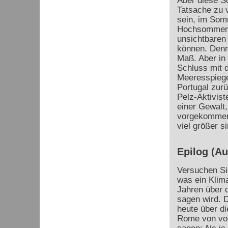
Aber diese Sc
Tatsache zu 
sein, im Som
Hochsommer, 
unsichtbaren
können. Denn
Maß. Aber in
Schluss mit 
Meeresspiege
Portugal zurü
Pelz-Aktivist
einer Gewalt,
vorgekommen 
viel größer 
Epilog (A
Versuchen Sie
was ein Klima
Jahren über d
sagen wird. 
heute über di
Rome von vor