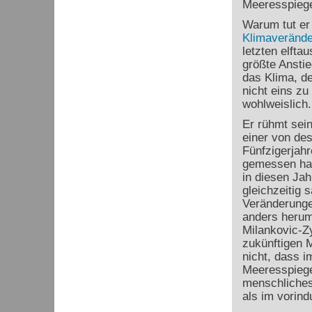
Meeresspiege
Warum tut er
Klimaveränd
letzten elfta
größte Anstie
das Klima, d
nicht eins z
wohlweislich.
Er rühmt sein
einer von des
Fünfzigerjah
gemessen hat
in diesen Jah
gleichzeitig 
Veränderung
anders herum 
Milankovic-Zy
zukünftigen 
nicht, dass i
Meeresspiege
menschliches
als im vorindu