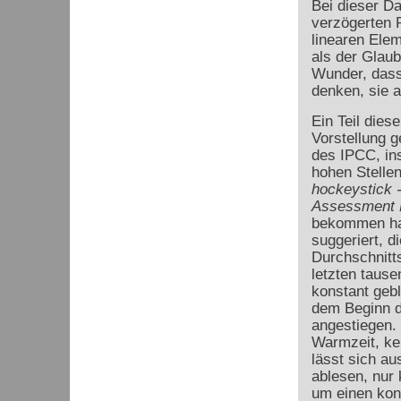
Bei dieser Da
verzögerten 
linearen Elem
als der Glaub
Wunder, dass
denken, sie a
Ein Teil dies
Vorstellung g
des IPCC, in
hohen Stellen
hockeystick 
Assessment 
bekommen ha
suggeriert, di
Durchschnitts
letzten taus
konstant gebl
dem Beginn de
angestiegen. 
Warmzeit, kei
lässt sich au
ablesen, nur
um einen kon