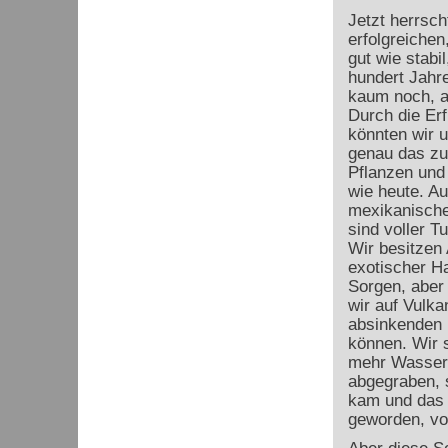
Jetzt herrsc
erfolgreichen
gut wie stabi
hundert Jahr
kaum noch, a
Durch die Er
könnten wir 
genau das zu 
Pflanzen und
wie heute. Au
mexikanische
sind voller 
Wir besitzen
exotischer Ha
Sorgen, aber 
wir auf Vulka
absinkenden 
können. Wir s
mehr Wasser 
abgegraben, 
kam und das 
geworden, vol