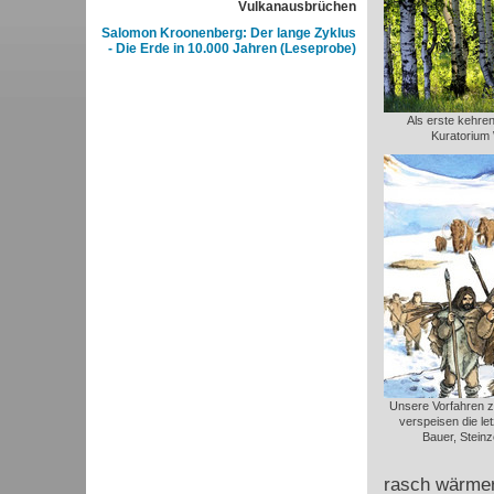
Vulkanausbrüchen
Salomon Kroonenberg: Der lange Zyklus
- Die Erde in 10.000 Jahren (Leseprobe)
Als erste kehren
Kuratorium 
Unsere Vorfahren z
verspeisen die le
Bauer, Steinz
rasch wärmer