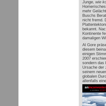
Junge, wie k
Homerisches 
mehr Gelächte
Buschs Berate
nicht fremd. 
Plattentekto
bekannt. Nac
Kontinente fe
damaligen Wi
Al Gore präse
diesem beina
einigen Stimm
2007 erschien
sondern das 
Ursache der 
seinem neuen
globalen Dur
allenfalls ein