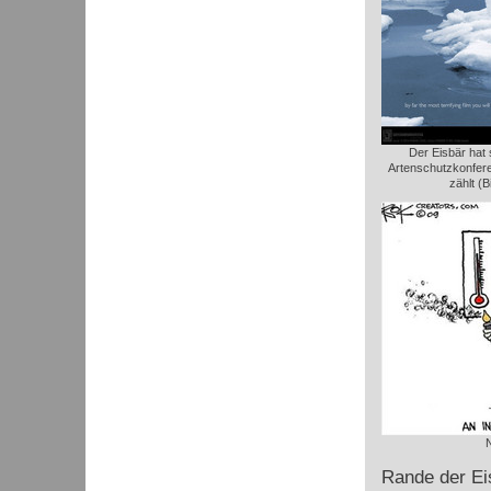
Der Eisbär hat 
Artenschutzkonfere
zählt (B
Rande der Ei