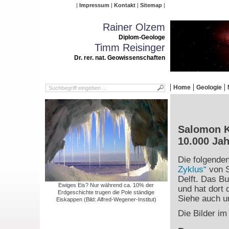
Impressum
Kontakt
Sitemap
Rainer Olzem
Diplom-Geologe
Timm Reisinger
Dr. rer. nat. Geowissenschaften
Home
Geologie
Salomon Kr
10.000 Ja
Die folgende
Zyklus“
von S
Delft. Das Bu
Ewiges Eis? Nur während ca. 10% der
und hat dort 
Erdgeschichte trugen die Pole ständige
Siehe auch un
Eiskappen (Bild: Alfred-Wegener-Institut)
Die Bilder im