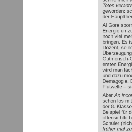
Toten verantw
geworden; sc
der Hauptthe
Al Gore spor
Energie umz
noch viel meh
bringen. Es i
Dozent, seine
Überzeugungs
Gutmensch-Gef
ersten Energ
wird man läch
und dazu möc
Demagogie. D
Flutwelle – si
Aber
An incon
schon los mi
der 8. Klasse
Beispiel für 
offensichtlic
Schüler (nich
früher mal z