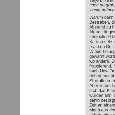
sagen:
Na ja
noch so grob
wenig anfang
Warum dann e
Bestreben, di
Abstand zu ha
Aktualität ge
ehemalige US
Katrina setz
brachen Deich
Wiederholung
gewarnt worde
wo anders. D
frappierend. 
nach New Orl
richtig mach
Sturmfluten 
Aber Schuld 
sich das Kli
würden ähnlic
dahin besorgt
Zeit an einem
Mann aus dem
schrie mich 